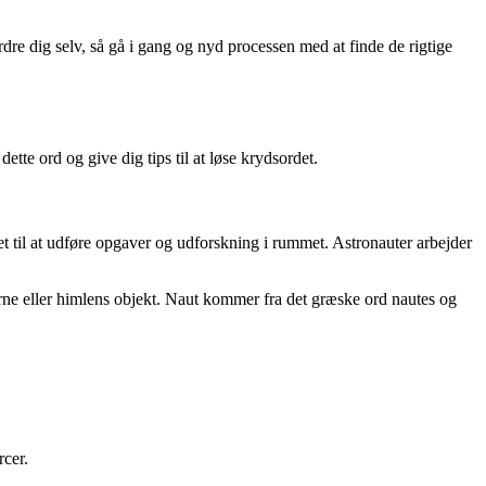
rdre dig selv, så gå i gang og nyd processen med at finde de rigtige
ette ord og give dig tips til at løse krydsordet.
eret til at udføre opgaver og udforskning i rummet. Astronauter arbejder
jerne eller himlens objekt. Naut kommer fra det græske ord nautes og
rcer.