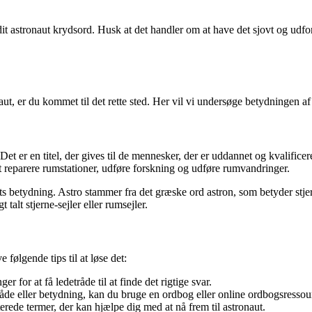
dit astronaut krydsord. Husk at det handler om at have det sjovt og udfo
ut, er du kommet til det rette sted. Her vil vi undersøge betydningen af d
 Det er en titel, der gives til de mennesker, der er uddannet og kvalific
eparere rumstationer, udføre forskning og udføre rumvandringer.
 dets betydning. Astro stammer fra det græske ord astron, som betyder st
talt stjerne-sejler eller rumsejler.
 følgende tips til at løse det:
for at få ledetråde til at finde det rigtige svar.
åde eller betydning, kan du bruge en ordbog eller online ordbogsressou
rede termer, der kan hjælpe dig med at nå frem til astronaut.