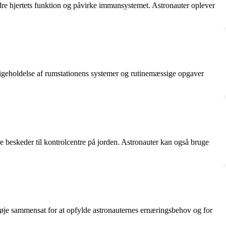
re hjertets funktion og påvirke immunsystemet. Astronauter oplever
dligeholdelse af rumstationens systemer og rutinemæssige opgaver
beskeder til kontrolcentre på jorden. Astronauter kan også bruge
nøje sammensat for at opfylde astronauternes ernæringsbehov og for