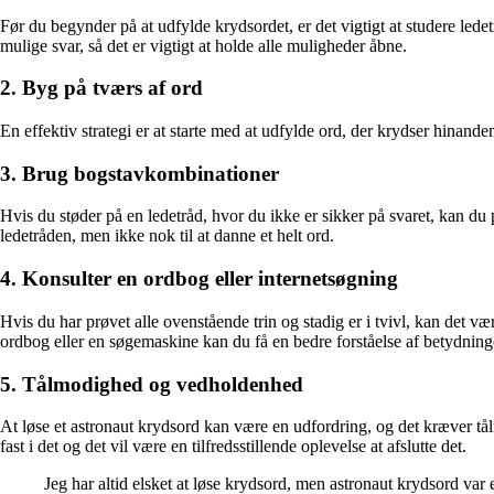
Før du begynder på at udfylde krydsordet, er det vigtigt at studere led
mulige svar, så det er vigtigt at holde alle muligheder åbne.
2. Byg på tværs af ord
En effektiv strategi er at starte med at udfylde ord, der krydser hinand
3. Brug bogstavkombinationer
Hvis du støder på en ledetråd, hvor du ikke er sikker på svaret, kan du p
ledetråden, men ikke nok til at danne et helt ord.
4. Konsulter en ordbog eller internetsøgning
Hvis du har prøvet alle ovenstående trin og stadig er i tvivl, kan det 
ordbog eller en søgemaskine kan du få en bedre forståelse af betydninge
5. Tålmodighed og vedholdenhed
At løse et astronaut krydsord kan være en udfordring, og det kræver tå
fast i det og det vil være en tilfredsstillende oplevelse at afslutte det.
Jeg har altid elsket at løse krydsord, men astronaut krydsord var 