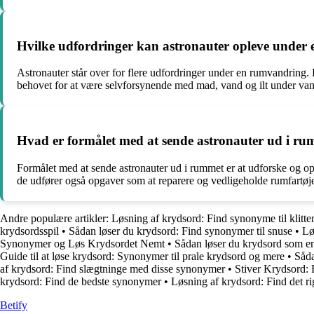
Hvilke udfordringer kan astronauter opleve under
Astronauter står over for flere udfordringer under en rumvandring. 
behovet for at være selvforsynende med mad, vand og ilt under va
Hvad er formålet med at sende astronauter ud i r
Formålet med at sende astronauter ud i rummet er at udforske og o
de udfører også opgaver som at reparere og vedligeholde rumfartøjer
Andre populære artikler:
Løsning af krydsord: Find synonyme til klitte
krydsordsspil
•
Sådan løser du krydsord: Find synonymer til snuse
•
Lø
Synonymer og Løs Krydsordet Nemt
•
Sådan løser du krydsord som 
Guide til at løse krydsord: Synonymer til prale krydsord og mere
•
Såda
af krydsord: Find slægtninge med disse synonymer
•
Stiver Krydsord:
krydsord: Find de bedste synonymer
•
Løsning af krydsord: Find det r
B
etify