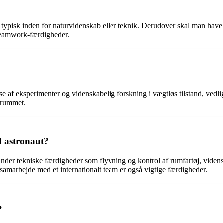
 typisk inden for naturvidenskab eller teknik. Derudover skal man ha
teamwork-færdigheder.
e af eksperimenter og videnskabelig forskning i vægtløs tilstand, vedli
i rummet.
d astronaut?
under tekniske færdigheder som flyvning og kontrol af rumfartøj, videns
amarbejde med et internationalt team er også vigtige færdigheder.
?