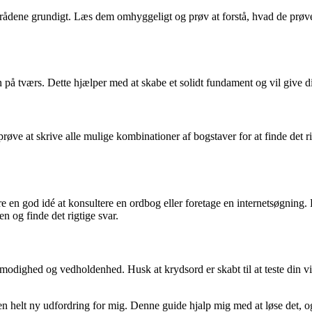
etrådene grundigt. Læs dem omhyggeligt og prøv at forstå, hvad de prøve
en på tværs. Dette hjælper med at skabe et solidt fundament og vil give d
røve at skrive alle mulige kombinationer af bogstaver for at finde det rig
være en god idé at konsultere en ordbog eller foretage en internetsøgnin
n og finde det rigtige svar.
lmodighed og vedholdenhed. Husk at krydsord er skabt til at teste din v
en helt ny udfordring for mig. Denne guide hjalp mig med at løse det, og 