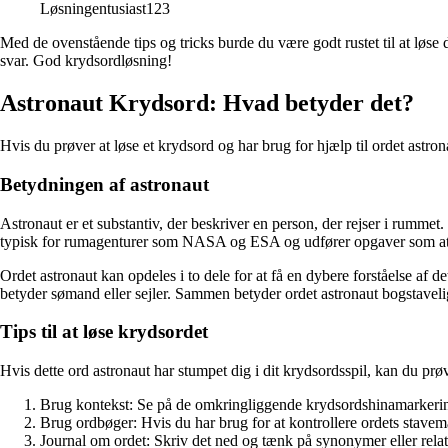
Løsningentusiast123
Med de ovenstående tips og tricks burde du være godt rustet til at løse 
svar. God krydsordløsning!
Astronaut Krydsord: Hvad betyder det?
Hvis du prøver at løse et krydsord og har brug for hjælp til ordet astrona
Betydningen af astronaut
Astronaut er et substantiv, der beskriver en person, der rejser i rummet.
typisk for rumagenturer som NASA og ESA og udfører opgaver som at r
Ordet astronaut kan opdeles i to dele for at få en dybere forståelse af
betyder sømand eller sejler. Sammen betyder ordet astronaut bogstaveligt 
Tips til at løse krydsordet
Hvis dette ord astronaut har stumpet dig i dit krydsordsspil, kan du prøve
Brug kontekst: Se på de omkringliggende krydsordshinamarkeringer 
Brug ordbøger: Hvis du har brug for at kontrollere ordets stavem
Journal om ordet: Skriv det ned og tænk på synonymer eller relate