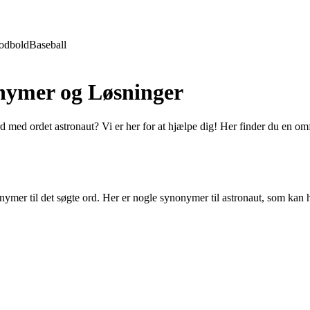
odbold
Baseball
nymer og Løsninger
rd med ordet astronaut? Vi er her for at hjælpe dig! Her finder du en omf
onymer til det søgte ord. Her er nogle synonymer til astronaut, som kan