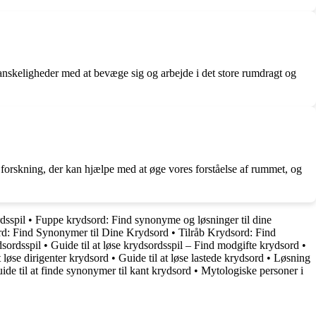
vanskeligheder med at bevæge sig og arbejde i det store rumdragt og
forskning, der kan hjælpe med at øge vores forståelse af rummet, og
dsspil
•
Fuppe krydsord: Find synonyme og løsninger til dine
d: Find Synonymer til Dine Krydsord
•
Tilråb Krydsord: Find
sordsspil
•
Guide til at løse krydsordsspil – Find modgifte krydsord
•
t løse dirigenter krydsord
•
Guide til at løse lastede krydsord
•
Løsning
de til at finde synonymer til kant krydsord
•
Mytologiske personer i