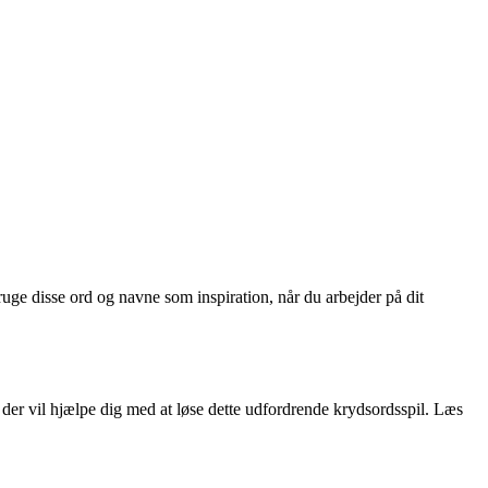
ruge disse ord og navne som inspiration, når du arbejder på dit
 der vil hjælpe dig med at løse dette udfordrende krydsordsspil. Læs