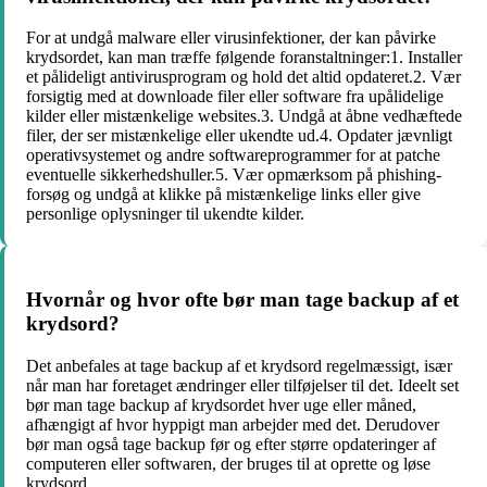
For at undgå malware eller virusinfektioner, der kan påvirke
krydsordet, kan man træffe følgende foranstaltninger:1. Installer
et pålideligt antivirusprogram og hold det altid opdateret.2. Vær
forsigtig med at downloade filer eller software fra upålidelige
kilder eller mistænkelige websites.3. Undgå at åbne vedhæftede
filer, der ser mistænkelige eller ukendte ud.4. Opdater jævnligt
operativsystemet og andre softwareprogrammer for at patche
eventuelle sikkerhedshuller.5. Vær opmærksom på phishing-
forsøg og undgå at klikke på mistænkelige links eller give
personlige oplysninger til ukendte kilder.
Hvornår og hvor ofte bør man tage backup af et
krydsord?
Det anbefales at tage backup af et krydsord regelmæssigt, især
når man har foretaget ændringer eller tilføjelser til det. Ideelt set
bør man tage backup af krydsordet hver uge eller måned,
afhængigt af hvor hyppigt man arbejder med det. Derudover
bør man også tage backup før og efter større opdateringer af
computeren eller softwaren, der bruges til at oprette og løse
krydsord.