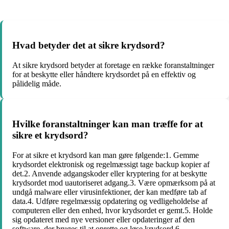
Hvad betyder det at sikre krydsord?
At sikre krydsord betyder at foretage en række foranstaltninger
for at beskytte eller håndtere krydsordet på en effektiv og
pålidelig måde.
Hvilke foranstaltninger kan man træffe for at
sikre et krydsord?
For at sikre et krydsord kan man gøre følgende:1. Gemme
krydsordet elektronisk og regelmæssigt tage backup kopier af
det.2. Anvende adgangskoder eller kryptering for at beskytte
krydsordet mod uautoriseret adgang.3. Være opmærksom på at
undgå malware eller virusinfektioner, der kan medføre tab af
data.4. Udføre regelmæssig opdatering og vedligeholdelse af
computeren eller den enhed, hvor krydsordet er gemt.5. Holde
sig opdateret med nye versioner eller opdateringer af den
software, der bruges til at oprette og løse krydsord.6.