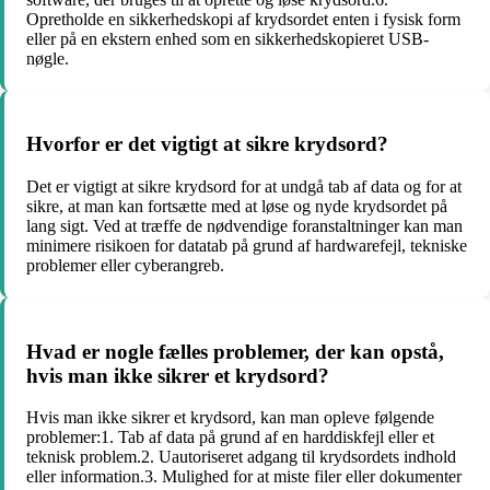
Opretholde en sikkerhedskopi af krydsordet enten i fysisk form
eller på en ekstern enhed som en sikkerhedskopieret USB-
nøgle.
Hvorfor er det vigtigt at sikre krydsord?
Det er vigtigt at sikre krydsord for at undgå tab af data og for at
sikre, at man kan fortsætte med at løse og nyde krydsordet på
lang sigt. Ved at træffe de nødvendige foranstaltninger kan man
minimere risikoen for datatab på grund af hardwarefejl, tekniske
problemer eller cyberangreb.
Hvad er nogle fælles problemer, der kan opstå,
hvis man ikke sikrer et krydsord?
Hvis man ikke sikrer et krydsord, kan man opleve følgende
problemer:1. Tab af data på grund af en harddiskfejl eller et
teknisk problem.2. Uautoriseret adgang til krydsordets indhold
eller information.3. Mulighed for at miste filer eller dokumenter