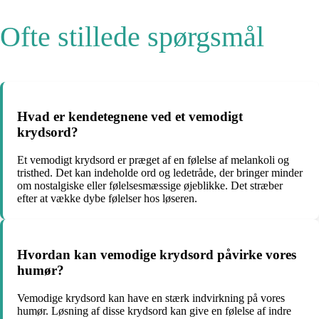
Ofte stillede spørgsmål
Hvad er kendetegnene ved et vemodigt
krydsord?
Et vemodigt krydsord er præget af en følelse af melankoli og
tristhed. Det kan indeholde ord og ledetråde, der bringer minder
om nostalgiske eller følelsesmæssige øjeblikke. Det stræber
efter at vække dybe følelser hos løseren.
Hvordan kan vemodige krydsord påvirke vores
humør?
Vemodige krydsord kan have en stærk indvirkning på vores
humør. Løsning af disse krydsord kan give en følelse af indre