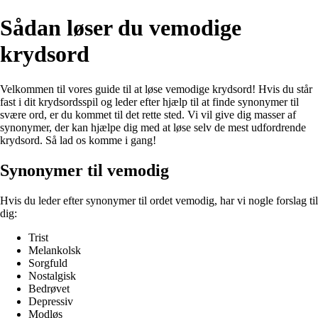
Sådan løser du vemodige
krydsord
Velkommen til vores guide til at løse vemodige krydsord! Hvis du står
fast i dit krydsordsspil og leder efter hjælp til at finde synonymer til
svære ord, er du kommet til det rette sted. Vi vil give dig masser af
synonymer, der kan hjælpe dig med at løse selv de mest udfordrende
krydsord. Så lad os komme i gang!
Synonymer til vemodig
Hvis du leder efter synonymer til ordet vemodig, har vi nogle forslag til
dig:
Trist
Melankolsk
Sorgfuld
Nostalgisk
Bedrøvet
Depressiv
Modløs