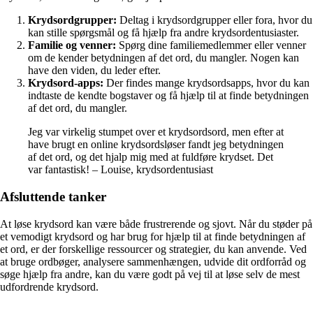
Krydsordgrupper:
Deltag i krydsordgrupper eller fora, hvor du
kan stille spørgsmål og få hjælp fra andre krydsordentusiaster.
Familie og venner:
Spørg dine familiemedlemmer eller venner
om de kender betydningen af det ord, du mangler. Nogen kan
have den viden, du leder efter.
Krydsord-apps:
Der findes mange krydsordsapps, hvor du kan
indtaste de kendte bogstaver og få hjælp til at finde betydningen
af det ord, du mangler.
Jeg var virkelig stumpet over et krydsordsord, men efter at
have brugt en online krydsordsløser fandt jeg betydningen
af det ord, og det hjalp mig med at fuldføre krydset. Det
var fantastisk! – Louise, krydsordentusiast
Afsluttende tanker
At løse krydsord kan være både frustrerende og sjovt. Når du støder på
et vemodigt krydsord og har brug for hjælp til at finde betydningen af
et ord, er der forskellige ressourcer og strategier, du kan anvende. Ved
at bruge ordbøger, analysere sammenhængen, udvide dit ordforråd og
søge hjælp fra andre, kan du være godt på vej til at løse selv de mest
udfordrende krydsord.