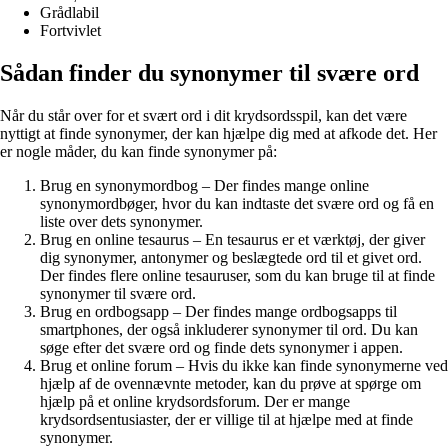
Grådlabil
Fortvivlet
Sådan finder du synonymer til svære ord
Når du står over for et svært ord i dit krydsordsspil, kan det være
nyttigt at finde synonymer, der kan hjælpe dig med at afkode det. Her
er nogle måder, du kan finde synonymer på:
Brug en synonymordbog – Der findes mange online
synonymordbøger, hvor du kan indtaste det svære ord og få en
liste over dets synonymer.
Brug en online tesaurus – En tesaurus er et værktøj, der giver
dig synonymer, antonymer og beslægtede ord til et givet ord.
Der findes flere online tesauruser, som du kan bruge til at finde
synonymer til svære ord.
Brug en ordbogsapp – Der findes mange ordbogsapps til
smartphones, der også inkluderer synonymer til ord. Du kan
søge efter det svære ord og finde dets synonymer i appen.
Brug et online forum – Hvis du ikke kan finde synonymerne ved
hjælp af de ovennævnte metoder, kan du prøve at spørge om
hjælp på et online krydsordsforum. Der er mange
krydsordsentusiaster, der er villige til at hjælpe med at finde
synonymer.