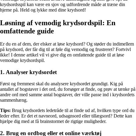
krydsordsspil kan være en sjov og udfordrende måde at træne din
hjerne på. Held og lykke med dine krydsord!
Løsning af vemodig krydsordspil: En
omfattende guide
Er du en af dem, der elsker at løse krydsord? Og støder du indimellem
på krydsord, der får dig til at føle dig vemodig og frustreret? Fortvivl
ikke! I denne artikel vil vi give dig en omfattende guide til at løse
vemodige krydsordspil.
1. Analyser krydsordet
Først og fremmest skal du analysere krydsordet grundigt. Kig på
antallet af bogstaver i det ord, du forsøger at finde, og prøv at tænke på
andre ord med samme antal bogstaver, der ville passe ind i krydsordets
sammenhæng.
Tips:
Brug krydsordets ledetråde til at finde ud af, hvilken type ord du
leder efter. Er det et navneord, udsagnsord eller tillægsord? Dette kan
hjælpe dig med at få brainstormet de rigtige muligheder.
2. Brug en ordbog eller et online værktøj