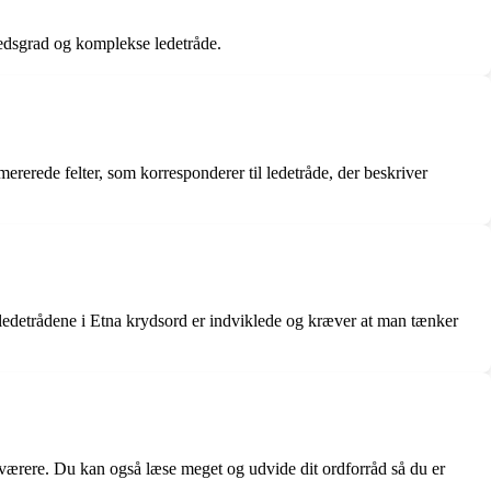
hedsgrad og komplekse ledetråde.
mererede felter, som korresponderer til ledetråde, der beskriver
 ledetrådene i Etna krydsord er indviklede og kræver at man tænker
l sværere. Du kan også læse meget og udvide dit ordforråd så du er