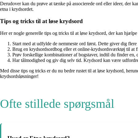
Derudover kan du prøve at tænke på associerede ord eller ideer, der kan 
etna i krydsordet.
Tips og tricks til at løse krydsord
Her er nogle generelle tips og tricks til at løse krydsord, der kan hjælp
Start med at udfylde de nemmeste ord først. Dette giver dig flere
Brug en krydsordsordbog eller et online-krydsordsværktøj til at f
Prøv forskellige kombinationer af bogstaver, indtil du finder en,
Har tålmodighed og giv dig selv tid. Krydsord kan være udfordre
Med disse tips og tricks er du nu bedre rustet til at løse krydsord, h
krydsordsløsninger!
Ofte stillede spørgsmål