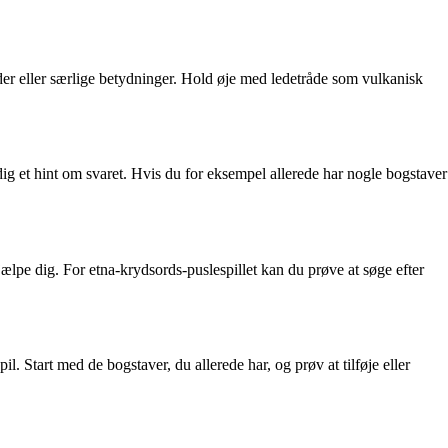
der eller særlige betydninger. Hold øje med ledetråde som vulkanisk
 dig et hint om svaret. Hvis du for eksempel allerede har nogle bogstaver
hjælpe dig. For etna-krydsords-puslespillet kan du prøve at søge efter
. Start med de bogstaver, du allerede har, og prøv at tilføje eller