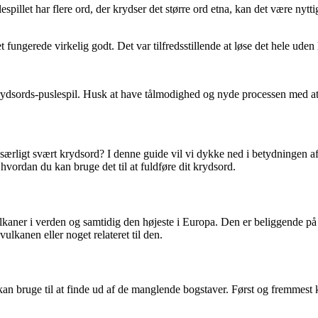
espillet har flere ord, der krydser det større ord etna, kan det være nytt
et fungerede virkelig godt. Det var tilfredsstillende at løse det hele uden
na-krydsords-puslespil. Husk at have tålmodighed og nyde processen med a
et særligt svært krydsord? I denne guide vil vi dykke ned i betydningen a
 hvordan du kan bruge det til at fuldføre dit krydsord.
lkaner i verden og samtidig den højeste i Europa. Den er beliggende på ø
vulkanen eller noget relateret til den.
du kan bruge til at finde ud af de manglende bogstaver. Først og fremmest