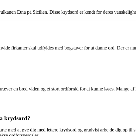
 vulkanen Etna på Sicilien. Disse krydsord er kendt for deres vanskelig
e hvide firkanter skal udfyldes med bogstaver for at danne ord. Der er nu
ræver en bred viden og et stort ordforråd for at kunne løses. Mange af
na krydsord?
tarte med at øve dig med lettere krydsord og gradvist arbejde dig op ti
ekse ordforspørgsler.