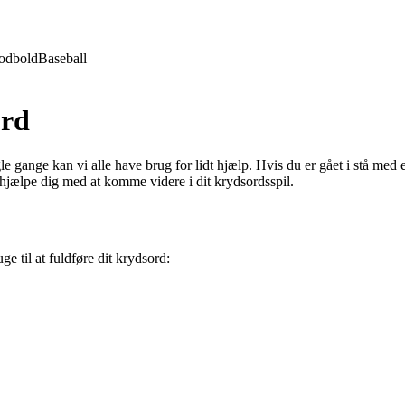
odbold
Baseball
ord
 gange kan vi alle have brug for lidt hjælp. Hvis du er gået i stå med et
l hjælpe dig med at komme videre i dit krydsordsspil.
ge til at fuldføre dit krydsord: