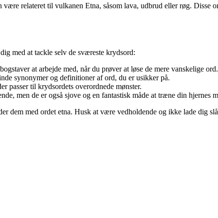
være relateret til vulkanen Etna, såsom lava, udbrud eller røg. Disse or
e dig med at tackle selv de sværeste krydsord:
 bogstaver at arbejde med, når du prøver at løse de mere vanskelige ord.
inde synonymer og definitioner af ord, du er usikker på.
 der passer til krydsordets overordnede mønster.
nde, men de er også sjove og en fantastisk måde at træne din hjernes m
erunder dem med ordet etna. Husk at være vedholdende og ikke lade dig 