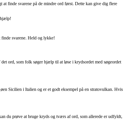
igt at finde svarene på de mindre ord først. Dette kan give dig flere
 hjælp!
t finde svarene. Held og lykke!
f det ord, som folk søger hjælp til at løse i krydsordet med søgeordet
en Sicilien i Italien og er et godt eksempel på en stratovulkan. Hvis
 kan du prøve at bruge kryds og tværs af ord, som allerede er udfyldt,