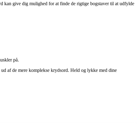
d kan give dig mulighed for at finde de rigtige bogstaver til at udfylde
uskler på.
slå ud af de mere komplekse krydsord. Held og lykke med dine