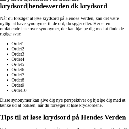
krydsord|hendesverden dk krydsord
Når du forsøger at løse krydsord på Hendes Verden, kan det være
nyttigt at have synonymer til de ord, du søger efter. Her er en
omfattende liste over synonymer, der kan hjælpe dig med at finde de
rigtige svar:
Ordet1
Ordet2
Ordet3
Ordet4
Ordet5
Ordet6
Ordet7
Ordet8
Ordet9
Ordet10
Disse synonymer kan give dig nye perspektiver og hjælpe dig med at
tænke ud af boksen, når du forsøger at løse krydsordene.
Tips til at løse krydsord på Hendes Verden