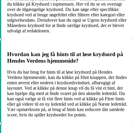
du klikke på Krydsord i topmenuen. Her vil du se en oversigt
over de tilgængelige krydsord. Du kan søge efter specifikke
krydsord ved at bruge søgefeltet eller filtrere efter kategori eller
udgivelsesdato. Derudover kan du også se Ugens krydsord eller
Månedens krydsord for at finde særlige krydsord, der er blevet
udvalgt af redaktionen.
Hvordan kan jeg få hints til at løse krydsord på
Hendes Verdens hjemmeside?
Hvis du har brug for hints til at løse krydsord på Hendes
Verdens hjemmeside, kan du klikke på Hint knappen, der findes
enten øverst eller nederst i krydsordsvinduet, afhængigt af
layoutet. Ved at klikke på denne knap vil du få vist et hint, der
kan hjælpe dig med at finde svaret på den aktuelle ledetråd. Du
kan også vælge at få vist flere hints ved at klikke på Flere hints
eller gå videre til en ny ledetråd ved at klikke på Næste ledetråd.
Vær opmærksom på, at brug af hints kan reducere din samlede
score, hvis du spiller krydsordet for points.