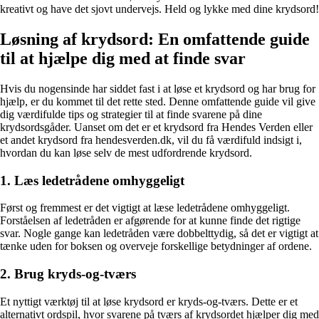
kreativt og have det sjovt undervejs. Held og lykke med dine krydsord!
Løsning af krydsord: En omfattende guide
til at hjælpe dig med at finde svar
Hvis du nogensinde har siddet fast i at løse et krydsord og har brug for
hjælp, er du kommet til det rette sted. Denne omfattende guide vil give
dig værdifulde tips og strategier til at finde svarene på dine
krydsordsgåder. Uanset om det er et krydsord fra Hendes Verden eller
et andet krydsord fra hendesverden.dk, vil du få værdifuld indsigt i,
hvordan du kan løse selv de mest udfordrende krydsord.
1. Læs ledetrådene omhyggeligt
Først og fremmest er det vigtigt at læse ledetrådene omhyggeligt.
Forståelsen af ledetråden er afgørende for at kunne finde det rigtige
svar. Nogle gange kan ledetråden være dobbelttydig, så det er vigtigt at
tænke uden for boksen og overveje forskellige betydninger af ordene.
2. Brug kryds-og-tværs
Et nyttigt værktøj til at løse krydsord er kryds-og-tværs. Dette er et
alternativt ordspil, hvor svarene på tværs af krydsordet hjælper dig med