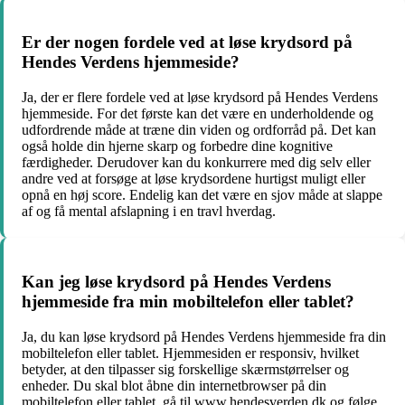
Er der nogen fordele ved at løse krydsord på
Hendes Verdens hjemmeside?
Ja, der er flere fordele ved at løse krydsord på Hendes Verdens
hjemmeside. For det første kan det være en underholdende og
udfordrende måde at træne din viden og ordforråd på. Det kan
også holde din hjerne skarp og forbedre dine kognitive
færdigheder. Derudover kan du konkurrere med dig selv eller
andre ved at forsøge at løse krydsordene hurtigst muligt eller
opnå en høj score. Endelig kan det være en sjov måde at slappe
af og få mental afslapning i en travl hverdag.
Kan jeg løse krydsord på Hendes Verdens
hjemmeside fra min mobiltelefon eller tablet?
Ja, du kan løse krydsord på Hendes Verdens hjemmeside fra din
mobiltelefon eller tablet. Hjemmesiden er responsiv, hvilket
betyder, at den tilpasser sig forskellige skærmstørrelser og
enheder. Du skal blot åbne din internetbrowser på din
mobiltelefon eller tablet, gå til www.hendesverden.dk og følge