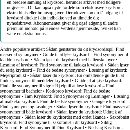
en bredere samling af krydsord, herunder arkivet med tidligere
udgivelser. Du kan også nyde fordele som eksklusive krydsord,
ekstra hints eller bonusopgaver. Derudover kan du få adgang til
krydsord direkte i din indbakke ved at tilmelde dig
nyhedsbrevet. Abonnementet giver dig også adgang til andre
premium-indhold på Hendes Verdens hjemmeside, hvilket kan
være en ekstra bonus.
Andre populære artikler:
Sådan genstarter du dit krydsordsspil: Find
masser af synonymer
•
Guide til at løse krydsord – Find synonymer til
kladde krydsord
•
Sådan løser du krydsord med italienske byer
•
Løsning af krydsord: Find synonyme til ladoga krydsord
•
Sådan løser
du rørig krydsord – Find de bedste synonymer
•
Løsning af krydsord:
Mejeriprodukt
•
Sådan løser du krydsord: En omfattende guide til at
finde synonymer til meddeler krydsord
•
Guide til at løse krydsord:
Find alle synonymer til vige
•
Hjælp til at løse krydsord – Find
synonymer til bachelor
•
Korkprop krydsord: Find de bedste
synonymer
•
Tam Krydsord: Find Synonymer og Løsninger
•
Løsning
af malkeko krydsord: Find de bedste synonymer
•
Gangere krydsord:
Find synonyme og løsninger
•
Sådan løser du krydsord: Find masser af
synonymer til både krydsord
•
Sådan løser du krydsord: Udtræk af
synonymer
•
Sådan løser du krydsordet med ordet åkande
•
Saxofonist
krydsord: Find synonyme til saxofonist i dit krydsord
•
Sildig
Krydsord: Find Synonymer til Dine Krydsord
•
Nedslag Krydsord: