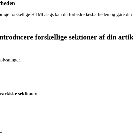
rheden
 at bruge forskellige HTML-tags kan du forbedre læsbarheden og gøre din a
ntroducere forskellige sektioner af din artik
oplysninger.
erarkiske sektioner.
s.