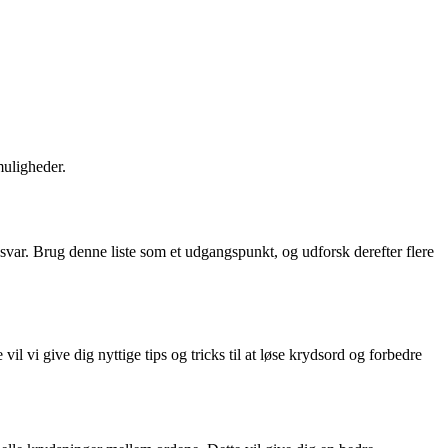
muligheder.
svar. Brug denne liste som et udgangspunkt, og udforsk derefter flere
vil vi give dig nyttige tips og tricks til at løse krydsord og forbedre