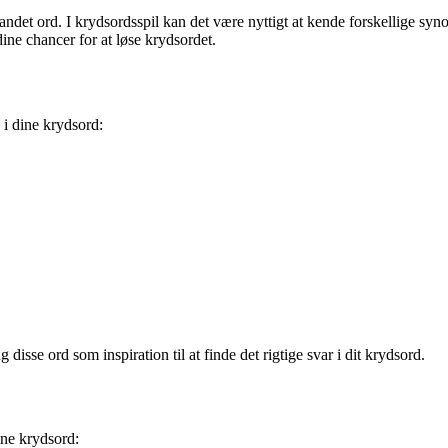
et ord. I krydsordsspil kan det være nyttigt at kende forskellige synon
ne chancer for at løse krydsordet.
 i dine krydsord:
isse ord som inspiration til at finde det rigtige svar i dit krydsord.
ine krydsord: