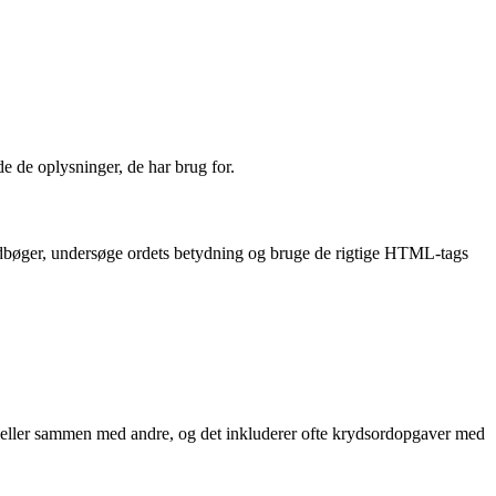
e de oplysninger, de har brug for.
 ordbøger, undersøge ordets betydning og bruge de rigtige HTML-tags
ne eller sammen med andre, og det inkluderer ofte krydsordopgaver med