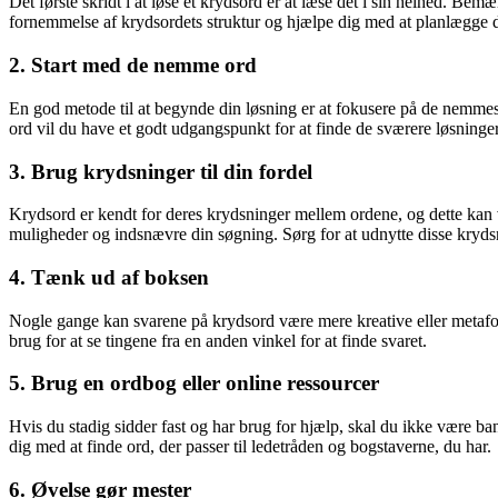
Det første skridt i at løse et krydsord er at læse det i sin helhed. Bem
fornemmelse af krydsordets struktur og hjælpe dig med at planlægge d
2. Start med de nemme ord
En god metode til at begynde din løsning er at fokusere på de nemmest
ord vil du have et godt udgangspunkt for at finde de sværere løsninger
3. Brug krydsninger til din fordel
Krydsord er kendt for deres krydsninger mellem ordene, og dette kan væ
muligheder og indsnævre din søgning. Sørg for at udnytte disse krydsnin
4. Tænk ud af boksen
Nogle gange kan svarene på krydsord være mere kreative eller metafori
brug for at se tingene fra en anden vinkel for at finde svaret.
5. Brug en ordbog eller online ressourcer
Hvis du stadig sidder fast og har brug for hjælp, skal du ikke være ba
dig med at finde ord, der passer til ledetråden og bogstaverne, du har.
6. Øvelse gør mester