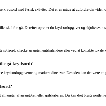
øse krydsord med fysisk aktivitet. Det er en måde at udfordre din viden
pillet skal foregå. Derefter opretter du krydsordopgaver og skjulte svar
e søgeord, checke arrangementskalendere eller ved at kontakte lokale k
pille gå krydsord?
 løse krydsordopgaverne og markere dine svar. Desuden kan det være en go
ydsord?
a det afhænger af arrangøren eller spilskaberen. Du kan dog bruge nogle 