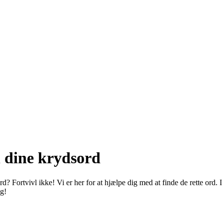
 dine krydsord
rd? Fortvivl ikke! Vi er her for at hjælpe dig med at finde de rette ord.
g!