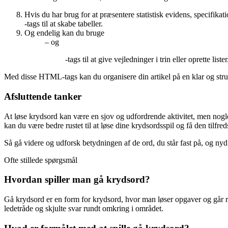
Hvis du har brug for at præsentere statistisk evidens, specifika
-tags til at skabe tabeller.
Og endelig kan du bruge
– og
-tags til at give vejledninger i trin eller oprette lister
Med disse HTML-tags kan du organisere din artikel på en klar og struk
Afsluttende tanker
At løse krydsord kan være en sjov og udfordrende aktivitet, men nogle
kan du være bedre rustet til at løse dine krydsordsspil og få den tilfreds
Så gå videre og udforsk betydningen af de ord, du står fast på, og ny
Ofte stillede spørgsmål
Hvordan spiller man gå krydsord?
Gå krydsord er en form for krydsord, hvor man løser opgaver og går r
ledetråde og skjulte svar rundt omkring i området.