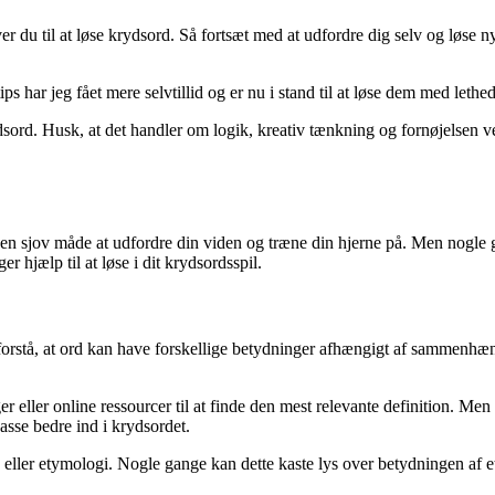
iver du til at løse krydsord. Så fortsæt med at udfordre dig selv og løs
ips har jeg fået mere selvtillid og er nu i stand til at løse dem med let
krydsord. Husk, at det handler om logik, kreativ tænkning og fornøjelsen 
 en sjov måde at udfordre din viden og træne din hjerne på. Men nogle 
 hjælp til at løse i dit krydsordsspil.
 at forstå, at ord kan have forskellige betydninger afhængigt af sammenhæ
bøger eller online ressourcer til at finde den mest relevante definition
sse bedre ind i krydsordet.
eller etymologi. Nogle gange kan dette kaste lys over betydningen af et