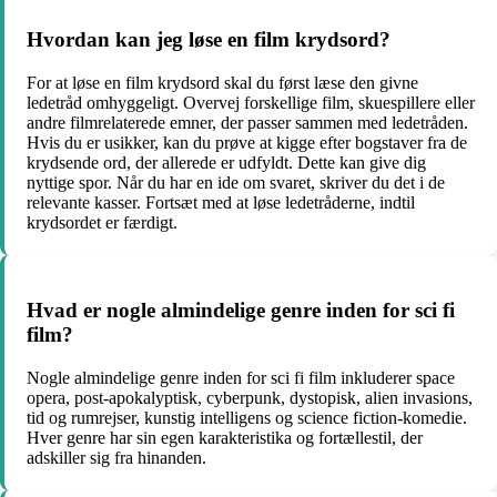
Hvordan kan jeg løse en film krydsord?
For at løse en film krydsord skal du først læse den givne
ledetråd omhyggeligt. Overvej forskellige film, skuespillere eller
andre filmrelaterede emner, der passer sammen med ledetråden.
Hvis du er usikker, kan du prøve at kigge efter bogstaver fra de
krydsende ord, der allerede er udfyldt. Dette kan give dig
nyttige spor. Når du har en ide om svaret, skriver du det i de
relevante kasser. Fortsæt med at løse ledetråderne, indtil
krydsordet er færdigt.
Hvad er nogle almindelige genre inden for sci fi
film?
Nogle almindelige genre inden for sci fi film inkluderer space
opera, post-apokalyptisk, cyberpunk, dystopisk, alien invasions,
tid og rumrejser, kunstig intelligens og science fiction-komedie.
Hver genre har sin egen karakteristika og fortællestil, der
adskiller sig fra hinanden.