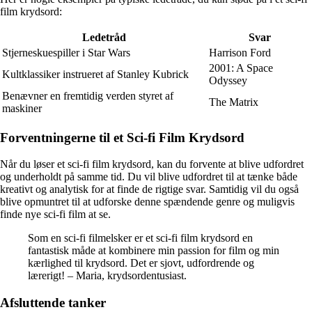
film krydsord:
Ledetråd
Svar
Stjerneskuespiller i Star Wars
Harrison Ford
2001: A Space
Kultklassiker instrueret af Stanley Kubrick
Odyssey
Benævner en fremtidig verden styret af
The Matrix
maskiner
Forventningerne til et Sci-fi Film Krydsord
Når du løser et sci-fi film krydsord, kan du forvente at blive udfordret
og underholdt på samme tid. Du vil blive udfordret til at tænke både
kreativt og analytisk for at finde de rigtige svar. Samtidig vil du også
blive opmuntret til at udforske denne spændende genre og muligvis
finde nye sci-fi film at se.
Som en sci-fi filmelsker er et sci-fi film krydsord en
fantastisk måde at kombinere min passion for film og min
kærlighed til krydsord. Det er sjovt, udfordrende og
lærerigt! – Maria, krydsordentusiast.
Afsluttende tanker