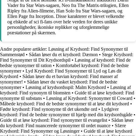
Vader fra Star Wars-sagaen, Neo fra The Matrix-trilogien, Ellen
Ripley fra Alien-filmene, Han Solo fra Star Wars-sagaen, og
Ellen Page fra Inception. Disse karakterer er blevet velkendte
og elskede af sci fi-fans over hele verden for deres unikke
personligheder, ikoniske replikker og uforglemmelige
præstationer på skærmen.
Andre populære artikler:
Løsning af Krydsord: Find Synonymer til
Sammenstød
•
Sådan løser du et krydsord: Dæmon
•
Stege Krydsord:
Find Synonymer til Dit Krydsordspil
•
Løsning af krydsord: Find de
bedste synonymer til ration
•
Komfortabel krydsord: Find de bedste
synonymer
•
Lyd Krydsord: Find Synonymer til Lyd og Løs dit
Krydsord
•
Sådan løser du et bavian krydsord: Find masser af
synonymer!
•
Sådan løser du vasket krydsord: Find de bedste
synonymer
•
Løsning af krydsordsspil: Malm Krydsord
•
Løsning af
krydsord: Find synonym til blomsten
•
Guide til at løse krydsord: Find
synonyme til substans
•
Løsning af Krydsord: Synonymer til Coward
•
Måbede krydsord: Find de bedste synonymer til at løse dit krydsord
•
Fødte krydsord: Find synonyme til det ukendte ord
•
Lydgiver
krydsord: Find de bedste synonymer til hjælp med din krydsordsgåde
•
Guide til at løse krydsord: Find synonymer til evangelist
•
Sådan løser
du krydsord: Find nuancerede synonymer til ordet nuance
•
Sfære
Krydsord: Find Synonymer og Løsninger
•
Guide til at løse krydsord