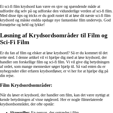
Et sci-fi film krydsord kan være en sjov og spændende måde at
udfordre dig selv på og udforske den vidunderlige verden af sci-fi film.
Med disse tips og tricks er du godt rustet til at løse dit næste sci-fi film
krydsord og måske endda opdage nye fantastiske film undervejs. God
fornøjelse og held og lykke!
Løsning af Krydsordsområder til Film og
Sci-Fi Film
Er du fan af film og elsker at løse krydsord? Så er du kommet til det
rette sted. I denne artikel vil vi hjælpe dig med at løse krydsord, der
handler om forskellige film og sci-fi film. Vi vil give dig betydningen
af ordet, som mange mennesker søger hjælp til. Så vad enten du er
nybegynder eller erfaren krydsordløser, er vi her for at hjælpe dig på
din rejse.
Film Krydsordsområder:
Når du løser et krydsord, der handler om film, kan det være nyttigt at
kende betydningen af visse nøgleord. Her er nogle filmrelaterede
krydsordsområder, der ofte opstår:
Skuespiller
: En person, der optræder i film.