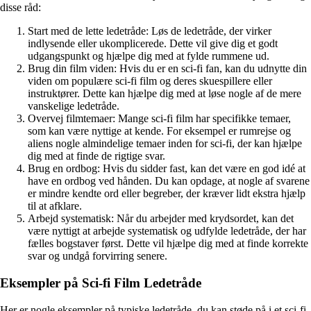
disse råd:
Start med de lette ledetråde: Løs de ledetråde, der virker
indlysende eller ukomplicerede. Dette vil give dig et godt
udgangspunkt og hjælpe dig med at fylde rummene ud.
Brug din film viden: Hvis du er en sci-fi fan, kan du udnytte din
viden om populære sci-fi film og deres skuespillere eller
instruktører. Dette kan hjælpe dig med at løse nogle af de mere
vanskelige ledetråde.
Overvej filmtemaer: Mange sci-fi film har specifikke temaer,
som kan være nyttige at kende. For eksempel er rumrejse og
aliens nogle almindelige temaer inden for sci-fi, der kan hjælpe
dig med at finde de rigtige svar.
Brug en ordbog: Hvis du sidder fast, kan det være en god idé at
have en ordbog ved hånden. Du kan opdage, at nogle af svarene
er mindre kendte ord eller begreber, der kræver lidt ekstra hjælp
til at afklare.
Arbejd systematisk: Når du arbejder med krydsordet, kan det
være nyttigt at arbejde systematisk og udfylde ledetråde, der har
fælles bogstaver først. Dette vil hjælpe dig med at finde korrekte
svar og undgå forvirring senere.
Eksempler på Sci-fi Film Ledetråde
Her er nogle eksempler på typiske ledetråde, du kan støde på i et sci-fi