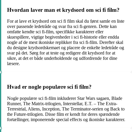
Hvordan laver man et krydsord om sci fi film?
For at lave et krydsord om sci fi film skal du først samle en liste
over passende ledetråde og svar fra sci fi-genren. Dette kan
omfatte kendte sci fi-film, specifikke karakterer eller
skuespillere, vigtige begivenheder i sci fi-historie eller endda
nogle af de mest ikoniske replikker fra sci fi-film. Derefter skal
du designe krydsordskemaet og placere de enkelte ledetråde og
svar på det. Sørg for at teste og redigere dit krydsord for at
sikre, at det er både underholdende og udfordrende for dine
læsere.
Hvad er nogle populære sci fi film?
Nogle populære sci fi-film inkluderer Star Wars sagaen, Blade
Runner, The Matrix-trilogien, Interstellar, E.T. – The Extra-
Terrestrial, Aliens, Inception, The Terminator-serien og Back to
the Future-trilogien. Disse film er kendt for deres spændende
fortællinger, imponerende special effects og ikoniske karakterer.