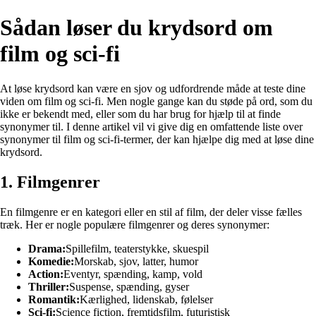
Sådan løser du krydsord om
film og sci-fi
At løse krydsord kan være en sjov og udfordrende måde at teste dine
viden om film og sci-fi. Men nogle gange kan du støde på ord, som du
ikke er bekendt med, eller som du har brug for hjælp til at finde
synonymer til. I denne artikel vil vi give dig en omfattende liste over
synonymer til film og sci-fi-termer, der kan hjælpe dig med at løse dine
krydsord.
1. Filmgenrer
En filmgenre er en kategori eller en stil af film, der deler visse fælles
træk. Her er nogle populære filmgenrer og deres synonymer:
Drama:
Spillefilm, teaterstykke, skuespil
Komedie:
Morskab, sjov, latter, humor
Action:
Eventyr, spænding, kamp, vold
Thriller:
Suspense, spænding, gyser
Romantik:
Kærlighed, lidenskab, følelser
Sci-fi:
Science fiction, fremtidsfilm, futuristisk