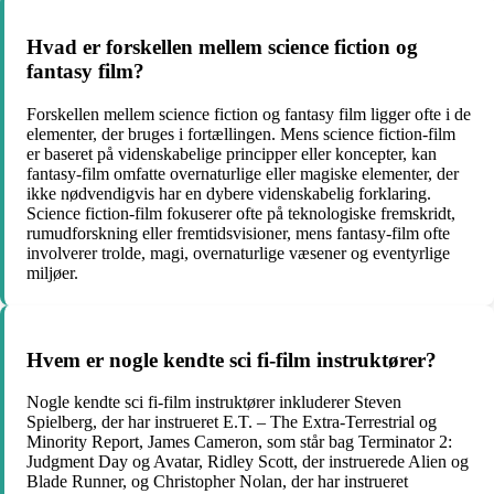
Hvad er forskellen mellem science fiction og
fantasy film?
Forskellen mellem science fiction og fantasy film ligger ofte i de
elementer, der bruges i fortællingen. Mens science fiction-film
er baseret på videnskabelige principper eller koncepter, kan
fantasy-film omfatte overnaturlige eller magiske elementer, der
ikke nødvendigvis har en dybere videnskabelig forklaring.
Science fiction-film fokuserer ofte på teknologiske fremskridt,
rumudforskning eller fremtidsvisioner, mens fantasy-film ofte
involverer trolde, magi, overnaturlige væsener og eventyrlige
miljøer.
Hvem er nogle kendte sci fi-film instruktører?
Nogle kendte sci fi-film instruktører inkluderer Steven
Spielberg, der har instrueret E.T. – The Extra-Terrestrial og
Minority Report, James Cameron, som står bag Terminator 2:
Judgment Day og Avatar, Ridley Scott, der instruerede Alien og
Blade Runner, og Christopher Nolan, der har instrueret