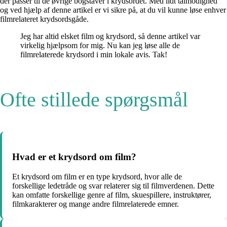
der passer til de øvrige bogstaver i krydsordet. Med lidt tålmodighed
og ved hjælp af denne artikel er vi sikre på, at du vil kunne løse enhver
filmrelateret krydsordsgåde.
Jeg har altid elsket film og krydsord, så denne artikel var
virkelig hjælpsom for mig. Nu kan jeg løse alle de
filmrelaterede krydsord i min lokale avis. Tak!
Ofte stillede spørgsmål
Hvad er et krydsord om film?
Et krydsord om film er en type krydsord, hvor alle de
forskellige ledetråde og svar relaterer sig til filmverdenen. Dette
kan omfatte forskellige genre af film, skuespillere, instruktører,
filmkarakterer og mange andre filmrelaterede emner.