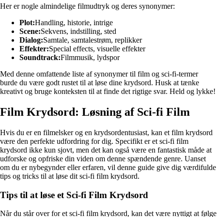
Her er nogle almindelige filmudtryk og deres synonymer:
Plot:
Handling, historie, intrige
Scene:
Sekvens, indstilling, sted
Dialog:
Samtale, samtalestrøm, replikker
Effekter:
Special effects, visuelle effekter
Soundtrack:
Filmmusik, lydspor
Med denne omfattende liste af synonymer til film og sci-fi-termer
burde du være godt rustet til at løse dine krydsord. Husk at tænke
kreativt og bruge konteksten til at finde det rigtige svar. Held og lykke!
Film Krydsord: Løsning af Sci-fi Film
Hvis du er en filmelsker og en krydsordentusiast, kan et film krydsord
være den perfekte udfordring for dig. Specifikt er et sci-fi film
krydsord ikke kun sjovt, men det kan også være en fantastisk måde at
udforske og opfriske din viden om denne spændende genre. Uanset
om du er nybegynder eller erfaren, vil denne guide give dig værdifulde
tips og tricks til at løse dit sci-fi film krydsord.
Tips til at løse et Sci-fi Film Krydsord
Når du står over for et sci-fi film krydsord, kan det være nyttigt at følge