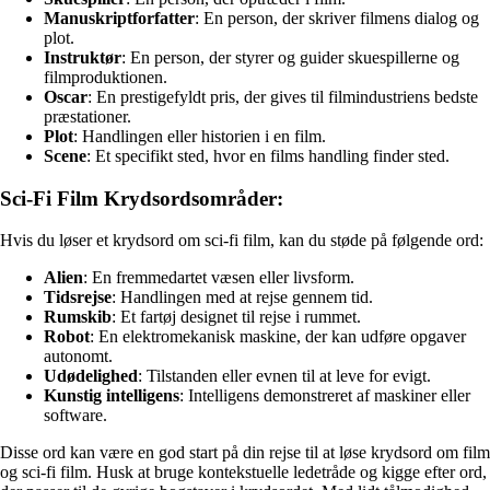
Manuskriptforfatter
: En person, der skriver filmens dialog og
plot.
Instruktør
: En person, der styrer og guider skuespillerne og
filmproduktionen.
Oscar
: En prestigefyldt pris, der gives til filmindustriens bedste
præstationer.
Plot
: Handlingen eller historien i en film.
Scene
: Et specifikt sted, hvor en films handling finder sted.
Sci-Fi Film Krydsordsområder:
Hvis du løser et krydsord om sci-fi film, kan du støde på følgende ord:
Alien
: En fremmedartet væsen eller livsform.
Tidsrejse
: Handlingen med at rejse gennem tid.
Rumskib
: Et fartøj designet til rejse i rummet.
Robot
: En elektromekanisk maskine, der kan udføre opgaver
autonomt.
Udødelighed
: Tilstanden eller evnen til at leve for evigt.
Kunstig intelligens
: Intelligens demonstreret af maskiner eller
software.
Disse ord kan være en god start på din rejse til at løse krydsord om film
og sci-fi film. Husk at bruge kontekstuelle ledetråde og kigge efter ord,