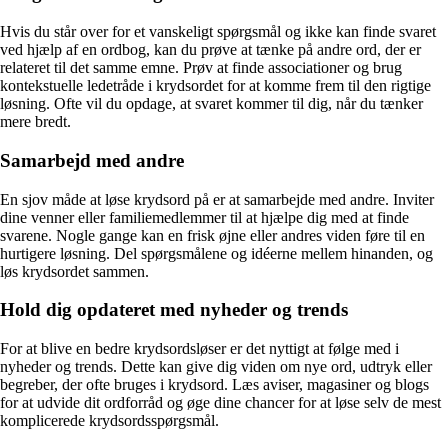
Hvis du står over for et vanskeligt spørgsmål og ikke kan finde svaret
ved hjælp af en ordbog, kan du prøve at tænke på andre ord, der er
relateret til det samme emne. Prøv at finde associationer og brug
kontekstuelle ledetråde i krydsordet for at komme frem til den rigtige
løsning. Ofte vil du opdage, at svaret kommer til dig, når du tænker
mere bredt.
Samarbejd med andre
En sjov måde at løse krydsord på er at samarbejde med andre. Inviter
dine venner eller familiemedlemmer til at hjælpe dig med at finde
svarene. Nogle gange kan en frisk øjne eller andres viden føre til en
hurtigere løsning. Del spørgsmålene og idéerne mellem hinanden, og
løs krydsordet sammen.
Hold dig opdateret med nyheder og trends
For at blive en bedre krydsordsløser er det nyttigt at følge med i
nyheder og trends. Dette kan give dig viden om nye ord, udtryk eller
begreber, der ofte bruges i krydsord. Læs aviser, magasiner og blogs
for at udvide dit ordforråd og øge dine chancer for at løse selv de mest
komplicerede krydsordsspørgsmål.