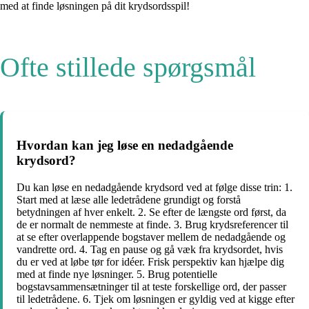
med at finde løsningen på dit krydsordsspil!
Ofte stillede spørgsmål
Hvordan kan jeg løse en nedadgående
krydsord?
Du kan løse en nedadgående krydsord ved at følge disse trin: 1.
Start med at læse alle ledetrådene grundigt og forstå
betydningen af ​​hver enkelt. 2. Se efter de længste ord først, da
de er normalt de nemmeste at finde. 3. Brug krydsreferencer til
at se efter overlappende bogstaver mellem de nedadgående og
vandrette ord. 4. Tag en pause og gå væk fra krydsordet, hvis
du er ved at løbe tør for idéer. Frisk perspektiv kan hjælpe dig
med at finde nye løsninger. 5. Brug potentielle
bogstavsammensætninger til at teste forskellige ord, der passer
til ledetrådene. 6. Tjek om løsningen er gyldig ved at kigge efter