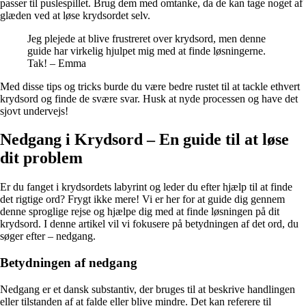
passer til puslespillet. Brug dem med omtanke, da de kan tage noget af
glæden ved at løse krydsordet selv.
Jeg plejede at blive frustreret over krydsord, men denne
guide har virkelig hjulpet mig med at finde løsningerne.
Tak! – Emma
Med disse tips og tricks burde du være bedre rustet til at tackle ethvert
krydsord og finde de svære svar. Husk at nyde processen og have det
sjovt undervejs!
Nedgang i Krydsord – En guide til at løse
dit problem
Er du fanget i krydsordets labyrint og leder du efter hjælp til at finde
det rigtige ord? Frygt ikke mere! Vi er her for at guide dig gennem
denne sproglige rejse og hjælpe dig med at finde løsningen på dit
krydsord. I denne artikel vil vi fokusere på betydningen af det ord, du
søger efter – nedgang.
Betydningen af nedgang
Nedgang er et dansk substantiv, der bruges til at beskrive handlingen
eller tilstanden af at falde eller blive mindre. Det kan referere til