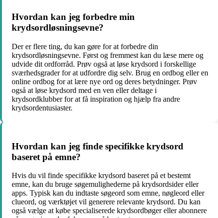
Hvordan kan jeg forbedre min
krydsordløsningsevne?
Der er flere ting, du kan gøre for at forbedre din
krydsordløsningsevne. Først og fremmest kan du læse mere og
udvide dit ordforråd. Prøv også at løse krydsord i forskellige
sværhedsgrader for at udfordre dig selv. Brug en ordbog eller en
online ordbog for at lære nye ord og deres betydninger. Prøv
også at løse krydsord med en ven eller deltage i
krydsordklubber for at få inspiration og hjælp fra andre
krydsordentusiaster.
Hvordan kan jeg finde specifikke krydsord
baseret på emne?
Hvis du vil finde specifikke krydsord baseret på et bestemt
emne, kan du bruge søgemulighederne på krydsordsider eller
apps. Typisk kan du indtaste søgeord som emne, nøgleord eller
clueord, og værktøjet vil generere relevante krydsord. Du kan
også vælge at købe specialiserede krydsordbøger eller abonnere