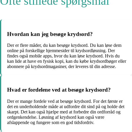
Ofte stillede spørgsmål
Hvordan kan jeg besøge krydsord?
Der er flere måder, du kan besøge krydsord. Du kan løse dem
online på forskellige hjemmesider til krydsordløsning. Der
findes også mobile apps, hvor du kan løse krydsord. Hvis du
kan lide at have en fysisk kopi, kan du købe krydsordbøger eller
abonnere på krydsordmagasiner, der leveres til din adresse.
Hvad er fordelene ved at besøge krydsord?
Der er mange fordele ved at besøge krydsord. For det første er
det en underholdende måde at udfordre dit sind på og holde det
skarpt. Det kan også hjælpe med at forbedre din ordforråd og
ordgenkendelse. Løsning af krydsord kan også være
afslappende og fungere som en god tidsfordriv.