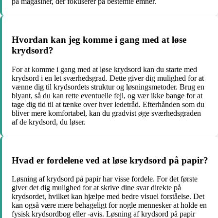
på magasiner, der fokuserer på bestemte emner.
Hvordan kan jeg komme i gang med at løse
krydsord?
For at komme i gang med at løse krydsord kan du starte med
krydsord i en let sværhedsgrad. Dette giver dig mulighed for at
vænne dig til krydsordets struktur og løsningsmetoder. Brug en
blyant, så du kan rette eventuelle fejl, og vær ikke bange for at
tage dig tid til at tænke over hver ledetråd. Efterhånden som du
bliver mere komfortabel, kan du gradvist øge sværhedsgraden
af de krydsord, du løser.
Hvad er fordelene ved at løse krydsord på papir?
Løsning af krydsord på papir har visse fordele. For det første
giver det dig mulighed for at skrive dine svar direkte på
krydsordet, hvilket kan hjælpe med bedre visuel forståelse. Det
kan også være mere behageligt for nogle mennesker at holde en
fysisk krydsordbog eller -avis. Løsning af krydsord på papir