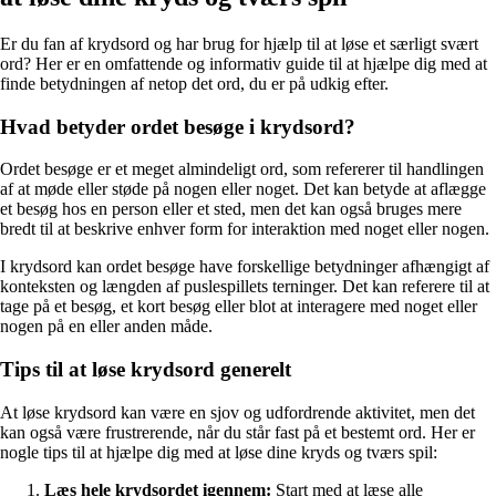
Er du fan af krydsord og har brug for hjælp til at løse et særligt svært
ord? Her er en omfattende og informativ guide til at hjælpe dig med at
finde betydningen af netop det ord, du er på udkig efter.
Hvad betyder ordet besøge i krydsord?
Ordet besøge er et meget almindeligt ord, som refererer til handlingen
af at møde eller støde på nogen eller noget. Det kan betyde at aflægge
et besøg hos en person eller et sted, men det kan også bruges mere
bredt til at beskrive enhver form for interaktion med noget eller nogen.
I krydsord kan ordet besøge have forskellige betydninger afhængigt af
konteksten og længden af puslespillets terninger. Det kan referere til at
tage på et besøg, et kort besøg eller blot at interagere med noget eller
nogen på en eller anden måde.
Tips til at løse krydsord generelt
At løse krydsord kan være en sjov og udfordrende aktivitet, men det
kan også være frustrerende, når du står fast på et bestemt ord. Her er
nogle tips til at hjælpe dig med at løse dine kryds og tværs spil:
Læs hele krydsordet igennem:
Start med at læse alle