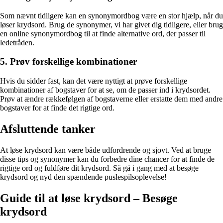
Som nævnt tidligere kan en synonymordbog være en stor hjælp, når du
løser krydsord. Brug de synonymer, vi har givet dig tidligere, eller brug
en online synonymordbog til at finde alternative ord, der passer til
ledetråden.
5. Prøv forskellige kombinationer
Hvis du sidder fast, kan det være nyttigt at prøve forskellige
kombinationer af bogstaver for at se, om de passer ind i krydsordet.
Prøv at ændre rækkefølgen af bogstaverne eller erstatte dem med andre
bogstaver for at finde det rigtige ord.
Afsluttende tanker
At løse krydsord kan være både udfordrende og sjovt. Ved at bruge
disse tips og synonymer kan du forbedre dine chancer for at finde de
rigtige ord og fuldføre dit krydsord. Så gå i gang med at besøge
krydsord og nyd den spændende puslespilsoplevelse!
Guide til at løse krydsord – Besøge
krydsord