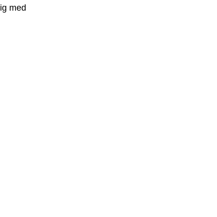
dig med