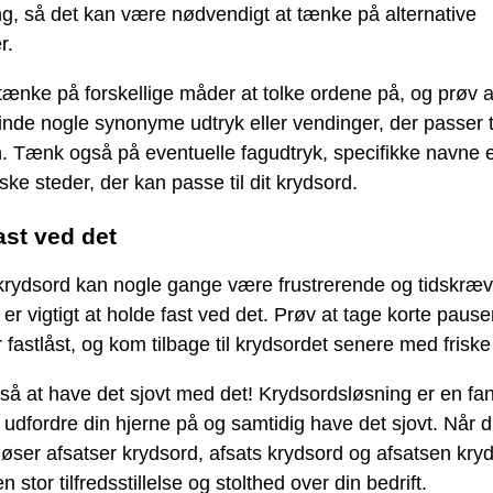
g, så det kan være nødvendigt at tænke på alternative
r.
tænke på forskellige måder at tolke ordene på, og prøv 
inde nogle synonyme udtryk eller vendinger, der passer t
. Tænk også på eventuelle fagudtryk, specifikke navne e
ske steder, der kan passe til dit krydsord.
ast ved det
 krydsord kan nogle gange være frustrerende og tidskræ
er vigtigt at holde fast ved det. Prøv at tage korte pauser
r fastlåst, og kom tilbage til krydsordet senere med friske
å at have det sjovt med det! Krydsordsløsning er en fan
udfordre din hjerne på og samtidig have det sjovt. Når 
løser afsatser krydsord, afsats krydsord og afsatsen kryd
n stor tilfredsstillelse og stolthed over din bedrift.