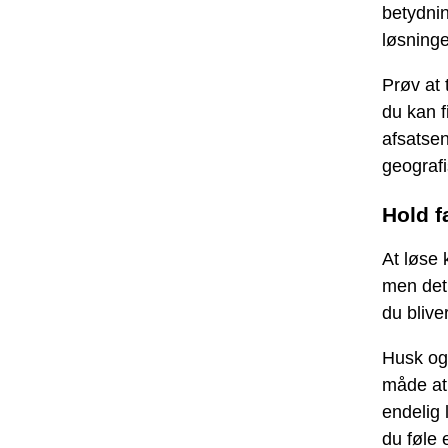
betydnin
løsninge
Prøv at 
du kan f
afsatsen
geografi
Hold f
At løse
men det 
du blive
Husk ogs
måde at 
endelig 
du føle e