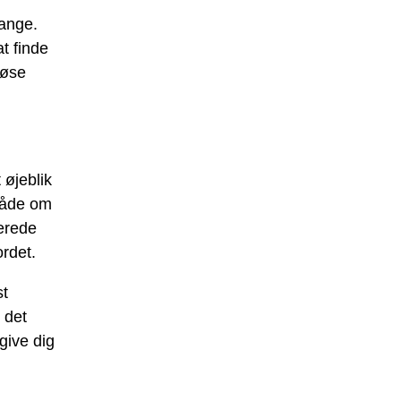
mange.
t finde
 løse
 øjeblik
tråde om
lerede
rdet.
st
 det
give dig