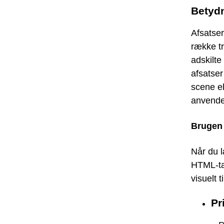
Betydn
Afsatser
række tr
adskilte
afsatser
scene e
anvendes
Brugen 
Når du l
HTML-tag
visuelt 
Pr