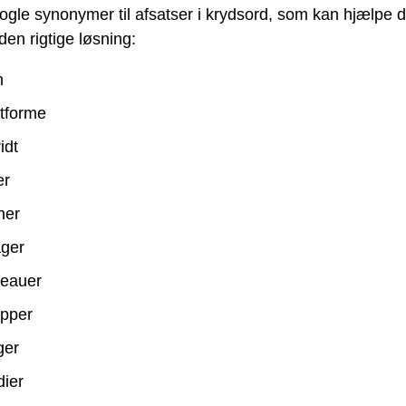
ogle synonymer til afsatser i krydsord, som kan hjælpe 
 den rigtige løsning:
n
tforme
idt
er
ner
ager
veauer
apper
ger
ier