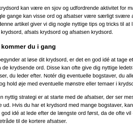
krydsord kan være en sjov og udfordrende aktivitet for 
e gange kan visse ord og afsatser være særligt svære a
denne artikel giver vi dig nogle nyttige tips og tricks til at
 krydsord, afsats krydsord og afsatsen krydsord.
 kommer du i gang
egynder at løse dit krydsord, er det en god idé at tage et
 de krydsende ord. Disse kan ofte give dig nyttige lede
ser, du leder efter. Notér dig eventuelle bogstaver, du al
og hold øje med eventuelle mønstre eller temaer i krydso
 nyttig strategi er at starte med de afsatser, der ser me
e ud. Hvis du har et krydsord med mange bogstaver, kan
god idé at lede efter de længste ord først, da de ofte vil 
etråde til de kortere afsatser.