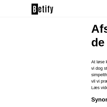
B
etify
Af
de
At løse
vi dog s
simpelth
vil vi p
Læs vide
Synon