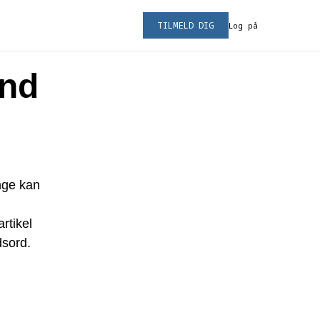
TILMELD DIG
Log på
ind
nge kan
rtikel
dsord.