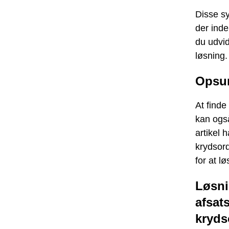
Disse sy
der inde
du udvid
løsning.
Opsu
At finde
kan ogs
artikel 
krydsor
for at l
Løsnin
afsat
kryds