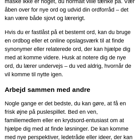
måske ikke er noget, du normalt ville tænke på. Vær
åben over for nye ord og udvid din ordforråd – det
kan være både sjovt og lærerigt.
Hvis du er fastlåst på et bestemt ord, kan du bruge
en ordbog eller et online opslagsværk til at finde
synonymer eller relaterede ord, der kan hjælpe dig
med at komme videre. Husk at notere dig de nye
ord, du lærer undervejs – du ved aldrig, hvornår de
vil komme til nytte igen.
Arbejd sammen med andre
Nogle gange er det bedste, du kan gøre, at få en
frisk øjne på puslespillet. Bed en ven,
familiemedlem eller en krydsord-entusiast om at
hjælpe dig med at finde løsninger. De kan komme
med nye perspektiver, ledetråde eller ideer, der kan