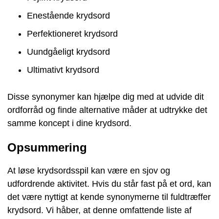
Enestående krydsord
Perfektioneret krydsord
Uundgåeligt krydsord
Ultimativt krydsord
Disse synonymer kan hjælpe dig med at udvide dit
ordforråd og finde alternative måder at udtrykke det
samme koncept i dine krydsord.
Opsummering
At løse krydsordsspil kan være en sjov og
udfordrende aktivitet. Hvis du står fast på et ord, kan
det være nyttigt at kende synonymerne til fuldtræffer
krydsord. Vi håber, at denne omfattende liste af