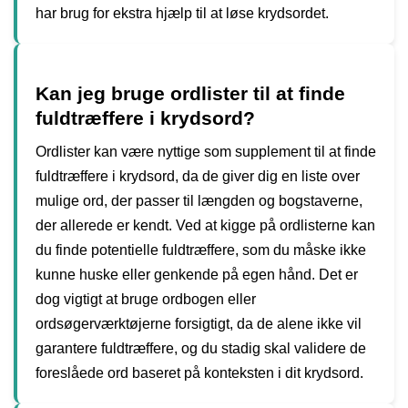
har brug for ekstra hjælp til at løse krydsordet.
Kan jeg bruge ordlister til at finde
fuldtræffere i krydsord?
Ordlister kan være nyttige som supplement til at finde
fuldtræffere i krydsord, da de giver dig en liste over
mulige ord, der passer til længden og bogstaverne,
der allerede er kendt. Ved at kigge på ordlisterne kan
du finde potentielle fuldtræffere, som du måske ikke
kunne huske eller genkende på egen hånd. Det er
dog vigtigt at bruge ordbogen eller
ordsøgerværktøjerne forsigtigt, da de alene ikke vil
garantere fuldtræffere, og du stadig skal validere de
foreslåede ord baseret på konteksten i dit krydsord.