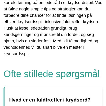
korrekt løsning på en ledetråd i et krydsordsspil. Ved
at følge nogle simple tips og strategier kan du
forbedre dine chancer for at finde løsningen på
ethvert krydsordsspil, inklusive fuldtræffer krydsord.
Husk at læse ledetråden grundigt, brug
kendsgerninger og mønstre til din fordel, og søg
hjælp, hvis du sidder fast. Med lidt tålmodighed og
vedholdenhed vil du snart blive en mester i
krydsordsspil.
Ofte stillede spørgsmål
Hvad er en fuldtræffer i krydsord?