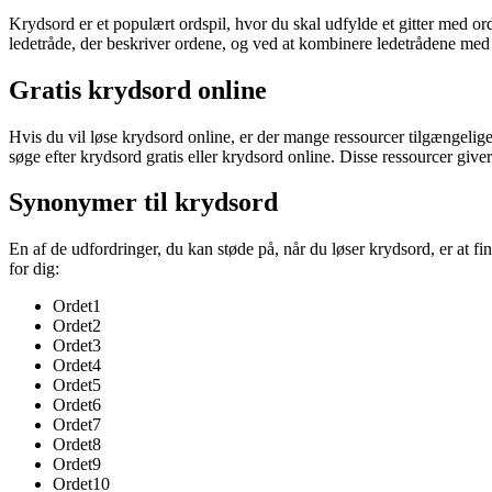
Krydsord er et populært ordspil, hvor du skal udfylde et gitter med ord v
ledetråde, der beskriver ordene, og ved at kombinere ledetrådene med 
Gratis krydsord online
Hvis du vil løse krydsord online, er der mange ressourcer tilgængelig
søge efter krydsord gratis eller krydsord online. Disse ressourcer give
Synonymer til krydsord
En af de udfordringer, du kan støde på, når du løser krydsord, er at f
for dig:
Ordet1
Ordet2
Ordet3
Ordet4
Ordet5
Ordet6
Ordet7
Ordet8
Ordet9
Ordet10