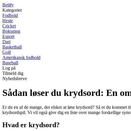
B
etify
Kategorier
Fodbold
Heste
Cricket
Boksning
Esport
Dart
Basketball
Golf
Amerikansk fodbold
Baseball
Log på
Tilmeld dig
Nyhedsbreve
Sådan løser du krydsord: En omfa
Er du en af de mange, der elsker at løse krydsord? Så er du kommet til 
krydsordspil. Vi vil også give dig en liste over mange forskellige syn
Hvad er krydsord?