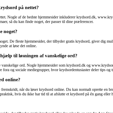
krydsord på nettet?
 nettet. Nogle af de bedste hjemmesider inkluderer krydsord.dk, www
maer, så du kan finde noget, der passer til dine præferencer.
de noget?
 noget. De fleste hjemmesider, der tilbyder gratis krydsord, giver dig m
nde at løse det online.
hjælp til løsningen af vanskelige ord?
 løse vanskelige ord. Nogle hjemmesider som krydsord.dk og www.krydsor
e fora og sociale mediegrupper, hvor krydsordentusiaster deler tips og tri
rd online?
remskridt, når du løser krydsord online. Du kan normalt oprette en br
aktisk, hvis du ikke har tid til at afslutte et krydsord på én gang eller 