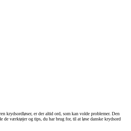
en krydsordløser, er der altid ord, som kan volde problemer. Den
le de værktøjer og tips, du har brug for, til at løse danske krydsord