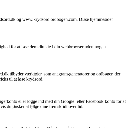
.krydsord.dk og www.krydsord.ordbogen.com. Disse hjemmesider
ulighed for at løse dem direkte i din webbrowser uden nogen
d.dk tilbyder værktøjer, som anagram-generatorer og ordbøger, der
cks til at løse krydsord.
ugerkonto eller logge ind med din Google- eller Facebook-konto for at
hvis du ønsker at følge dine fremskridt over tid.