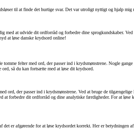
sløser til at finde det hurtige svar. Det var utroligt nyttigt og hjalp mi
ig med at udvide dit ordforråd og forbedre dine sprogkundskaber. Ved at
 nyd at løse danske krydsord online!
lde tomme felter med ord, der passer ind i krydsmønstrene. Nogle gange
e ord, så du kan fortsætte med at løse dit krydsord.
ed ord, der passer ind i krydsmønstrene. Ved at bruge de tilgængelige l
t forbedre dit ordforråd og dine analytiske færdigheder. For at løse kr
f det er afgørende for at løse krydsordet korrekt. Her er betydningen af