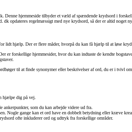
. dk. Denne hjemmeside tilbyder et væld af spændende krydsord i forske
 dk opdateres regelmæssigt med nye krydsord, så der er altid noget nyt
r lidt hjælp. Der er flere måder, hvorpå du kan få hjælp til at løse kryd
Der er forskellige hjemmesider, hvor du kan indtaste de kendte bogstave
gstaver.
bøger til at finde synonymer eller beskrivelser af ord, du er i tvivl o
n hjælpe dig på vej.
le ankerpunkter, som du kan arbejde videre ud fra.
n. Nogle gange kan et ord have en dobbelt betydning eller kræve krea
ydsord ofte inkluderer ord og udtryk fra forskellige områder.