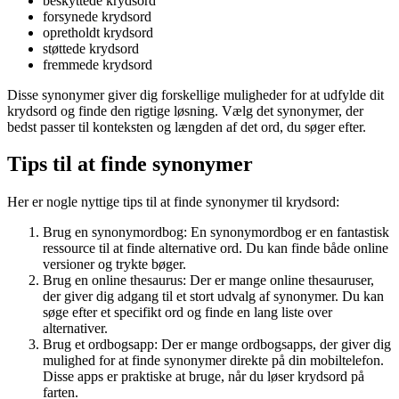
beskyttede krydsord
forsynede krydsord
opretholdt krydsord
støttede krydsord
fremmede krydsord
Disse synonymer giver dig forskellige muligheder for at udfylde dit
krydsord og finde den rigtige løsning. Vælg det synonymer, der
bedst passer til konteksten og længden af det ord, du søger efter.
Tips til at finde synonymer
Her er nogle nyttige tips til at finde synonymer til krydsord:
Brug en synonymordbog: En synonymordbog er en fantastisk
ressource til at finde alternative ord. Du kan finde både online
versioner og trykte bøger.
Brug en online thesaurus: Der er mange online thesauruser,
der giver dig adgang til et stort udvalg af synonymer. Du kan
søge efter et specifikt ord og finde en lang liste over
alternativer.
Brug et ordbogsapp: Der er mange ordbogsapps, der giver dig
mulighed for at finde synonymer direkte på din mobiltelefon.
Disse apps er praktiske at bruge, når du løser krydsord på
farten.