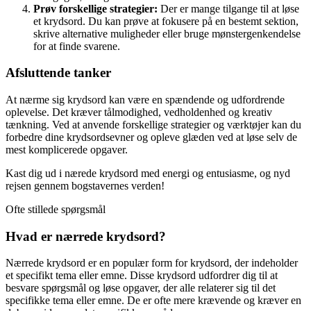
Prøv forskellige strategier:
Der er mange tilgange til at løse
et krydsord. Du kan prøve at fokusere på en bestemt sektion,
skrive alternative muligheder eller bruge mønstergenkendelse
for at finde svarene.
Afsluttende tanker
At nærme sig krydsord kan være en spændende og udfordrende
oplevelse. Det kræver tålmodighed, vedholdenhed og kreativ
tænkning. Ved at anvende forskellige strategier og værktøjer kan du
forbedre dine krydsordsevner og opleve glæden ved at løse selv de
mest komplicerede opgaver.
Kast dig ud i nærede krydsord med energi og entusiasme, og nyd
rejsen gennem bogstavernes verden!
Ofte stillede spørgsmål
Hvad er nærrede krydsord?
Nærrede krydsord er en populær form for krydsord, der indeholder
et specifikt tema eller emne. Disse krydsord udfordrer dig til at
besvare spørgsmål og løse opgaver, der alle relaterer sig til det
specifikke tema eller emne. De er ofte mere krævende og kræver en