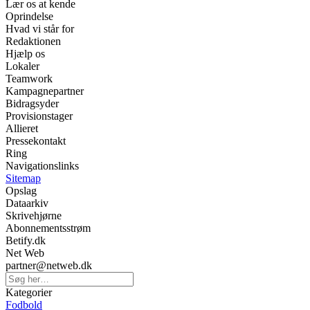
Lær os at kende
Oprindelse
Hvad vi står for
Redaktionen
Hjælp os
Lokaler
Teamwork
Kampagnepartner
Bidragsyder
Provisionstager
Allieret
Pressekontakt
Ring
Navigationslinks
Sitemap
Opslag
Dataarkiv
Skrivehjørne
Abonnementsstrøm
Betify.dk
Net Web
partner@netweb.dk
Kategorier
Fodbold