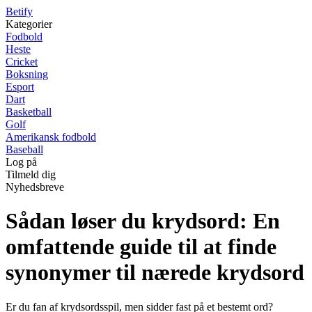
B
etify
Kategorier
Fodbold
Heste
Cricket
Boksning
Esport
Dart
Basketball
Golf
Amerikansk fodbold
Baseball
Log på
Tilmeld dig
Nyhedsbreve
Sådan løser du krydsord: En
omfattende guide til at finde
synonymer til nærede krydsord
Er du fan af krydsordsspil, men sidder fast på et bestemt ord?