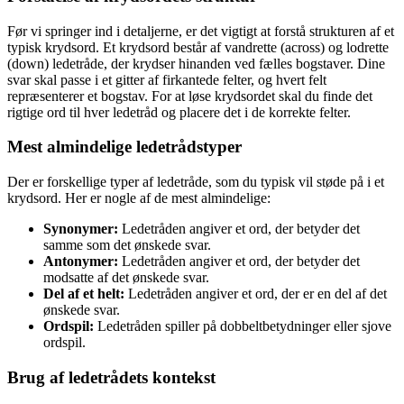
Før vi springer ind i detaljerne, er det vigtigt at forstå strukturen af et
typisk krydsord. Et krydsord består af vandrette (across) og lodrette
(down) ledetråde, der krydser hinanden ved fælles bogstaver. Dine
svar skal passe i et gitter af firkantede felter, og hvert felt
repræsenterer et bogstav. For at løse krydsordet skal du finde det
rigtige ord til hver ledetråd og placere det i de korrekte felter.
Mest almindelige ledetrådstyper
Der er forskellige typer af ledetråde, som du typisk vil støde på i et
krydsord. Her er nogle af de mest almindelige:
Synonymer:
Ledetråden angiver et ord, der betyder det
samme som det ønskede svar.
Antonymer:
Ledetråden angiver et ord, der betyder det
modsatte af det ønskede svar.
Del af et helt:
Ledetråden angiver et ord, der er en del af det
ønskede svar.
Ordspil:
Ledetråden spiller på dobbeltbetydninger eller sjove
ordspil.
Brug af ledetrådets kontekst