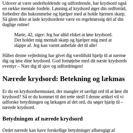
Udover at være underholdende og udfordrende, har krydsord også
en række mentale fordele. Løsning af krydsord øger din ordforråd,
forbedrer din hukommelse og hjælper med at holde hjernen skarp.
Så glem ikke at lade krydsordene være en regelmæssig del af din
daglige rutine!
Marie, 42, siger: Jeg har altid elsket at løse krydsord.
Det holder mig mentalt skarp og hjælper mig med at
slappe af. Jeg kan varmt anbefale det til alle!
Håber denne vejledning har givet dig værdifuld hjælp til at nærme
dig og løse dine krydsord. God fornøjelse med dit næste krydsords
eventyr – Nær dig til sjov og udfordringen!
Nærede krydsord: Betekning og lækmas
Er du en krydsordsentusiast, der mangler et særligt ord til at løse dit
krydsord? Så er du kommet til det rette sted! I denne artikel vil vi
udforske betydningen og lækagen af det ord, du søger hjælp til –
nærede krydsord.
Betydningen af nærede krydsord
Ordet nærede kan have forskellige betydninger afhængigt af