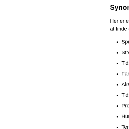
Synon
Her er e
at finde
Spu
Str
Tid
Far
Aka
Ti
Pr
Hur
Te