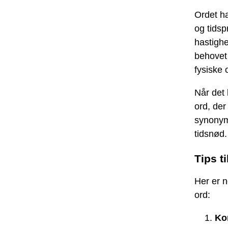
Ordet ha
og tidsp
hastighe
behovet 
fysiske
Når det 
ord, de
synonyme
tidsnød.
Tips t
Her er n
ord:
Kon