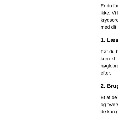
Er du fa
ikke. Vi
krydsord
med dit 
1. Læ
Før du b
korrekt.
nøgleord
efter.
2. Bru
Et af de
og-tværs
de kan g