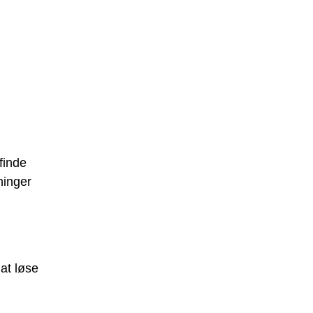
finde
ninger
at løse