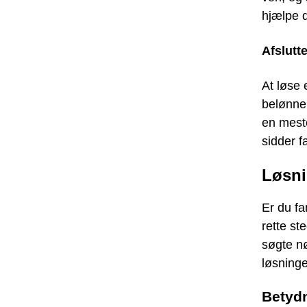
hjælpe d
Afslutt
At løse
belønnen
en meste
sidder f
Løsni
Er du fa
rette st
søgte nø
løsning
Betydn