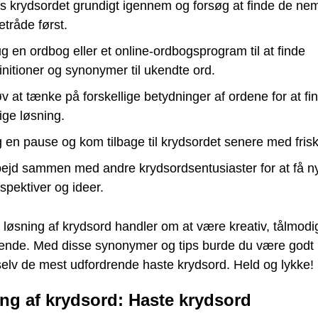
 krydsordet grundigt igennem og forsøg at finde de n
etråde først.
g en ordbog eller et online-ordbogsprogram til at finde
initioner og synonymer til ukendte ord.
v at tænke på forskellige betydninger af ordene for at fi
tige løsning.
 en pause og kom tilbage til krydsordet senere med frisk
ejd sammen med andre krydsordsentusiaster for at få n
spektiver og ideer.
 løsning af krydsord handler om at være kreativ, tålmodi
nde. Med disse synonymer og tips burde du være godt ru
selv de mest udfordrende haste krydsord. Held og lykke!
ng af krydsord: Haste krydsord