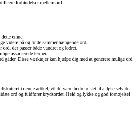
ntificere forbindelser mellem ord.
l dette emne.
t bygge videre på og finde sammenhængende ord.
r ord, der passer både vandret og lodret.
ulige associerede termer.
rd gåder. Disse værktøjer kan hjælpe dig med at generere mulige ord
kuteret i denne artikel, vil du være bedre rustet til at løse selv de
 sidste ord og fuldfører krydsordet. Held og lykke og god fornøjelse!