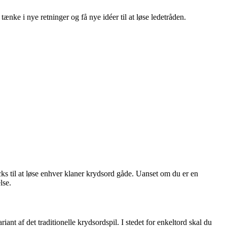
ænke i nye retninger og få nye idéer til at løse ledetråden.
ks til at løse enhver klaner krydsord gåde. Uanset om du er en
lse.
ant af det traditionelle krydsordspil. I stedet for enkeltord skal du