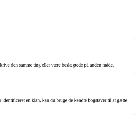
beskrive den samme ting eller være beslægtede på anden måde.
 identificeret en klan, kan du bruge de kendte bogstaver til at gætte