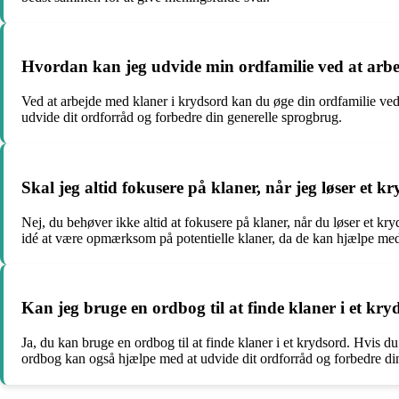
Hvordan kan jeg udvide min ordfamilie ved at arb
Ved at arbejde med klaner i krydsord kan du øge din ordfamilie ved 
udvide dit ordforråd og forbedre din generelle sprogbrug.
Skal jeg altid fokusere på klaner, når jeg løser et k
Nej, du behøver ikke altid at fokusere på klaner, når du løser et k
idé at være opmærksom på potentielle klaner, da de kan hjælpe me
Kan jeg bruge en ordbog til at finde klaner i et kr
Ja, du kan bruge en ordbog til at finde klaner i et krydsord. Hvis d
ordbog kan også hjælpe med at udvide dit ordforråd og forbedre din 