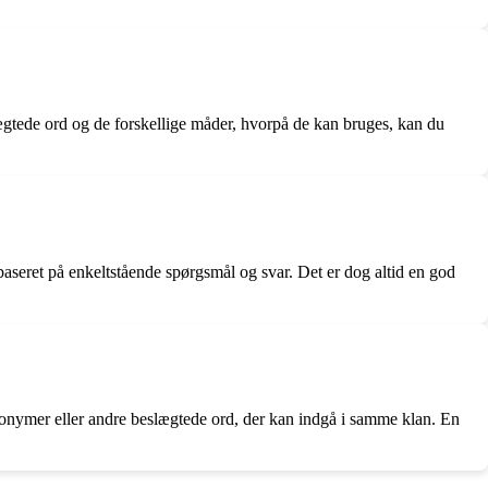
slægtede ord og de forskellige måder, hvorpå de kan bruges, kan du
baseret på enkeltstående spørgsmål og svar. Det er dog altid en god
synonymer eller andre beslægtede ord, der kan indgå i samme klan. En