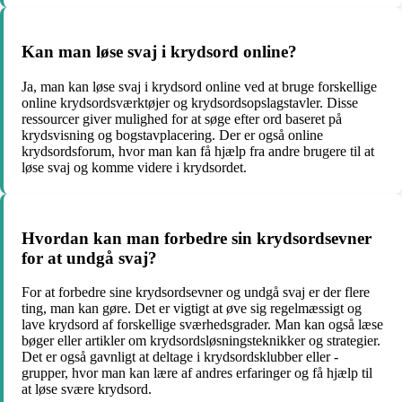
Kan man løse svaj i krydsord online?
Ja, man kan løse svaj i krydsord online ved at bruge forskellige
online krydsordsværktøjer og krydsordsopslagstavler. Disse
ressourcer giver mulighed for at søge efter ord baseret på
krydsvisning og bogstavplacering. Der er også online
krydsordsforum, hvor man kan få hjælp fra andre brugere til at
løse svaj og komme videre i krydsordet.
Hvordan kan man forbedre sin krydsordsevner
for at undgå svaj?
For at forbedre sine krydsordsevner og undgå svaj er der flere
ting, man kan gøre. Det er vigtigt at øve sig regelmæssigt og
lave krydsord af forskellige sværhedsgrader. Man kan også læse
bøger eller artikler om krydsordsløsningsteknikker og strategier.
Det er også gavnligt at deltage i krydsordsklubber eller -
grupper, hvor man kan lære af andres erfaringer og få hjælp til
at løse svære krydsord.