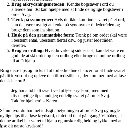
Brug afkrydsningsmetoden:
Kendte bogstaver i ord du
allerede har løst kan hjælpe med at finde de rigtige bogstaver i
ordet Svaj.
Tænk på synonymer:
Hvis du ikke kan finde svaret på et ord,
kan det være nyttigt at tænke på synonymer til ledetråden og
bruge dem som inspiration.
Husk på den grammatiske form:
Tænk på om ordet skal være
i bestemt ental, ubestemt flertal osv., og juster ledetråden
derefter.
Brug en ordbog:
Hvis du virkelig sidder fast, kan det være en
god idé at slå ordet op i en ordbog eller bruge en online ordbog
til at få hjælp.
Brug disse tips og tricks til at forbedre dine chancer for at finde svaret
på dit krydsord og opleve den tilfredsstillelse, der kommer med at løse
det sidste ord!
Jeg har altid haft svært ved at løse krydsord, men med
disse nyttige tips fandt jeg endelig svaret på ordet Svaj.
Tak for hjælpen! – Karen
Så nu hvor du har fået indsigt i betydningen af ordet Svaj og nogle
nyttige tips til at løse krydsord, er det tid til at gå i gang! Vi håber, at
denne artikel har været til hjælp og ønsker dig held og lykke med at
løse dit næste krydsord!