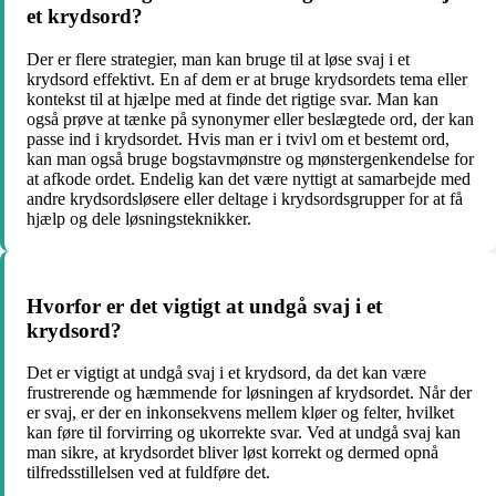
et krydsord?
Der er flere strategier, man kan bruge til at løse svaj i et
krydsord effektivt. En af dem er at bruge krydsordets tema eller
kontekst til at hjælpe med at finde det rigtige svar. Man kan
også prøve at tænke på synonymer eller beslægtede ord, der kan
passe ind i krydsordet. Hvis man er i tvivl om et bestemt ord,
kan man også bruge bogstavmønstre og mønstergenkendelse for
at afkode ordet. Endelig kan det være nyttigt at samarbejde med
andre krydsordsløsere eller deltage i krydsordsgrupper for at få
hjælp og dele løsningsteknikker.
Hvorfor er det vigtigt at undgå svaj i et
krydsord?
Det er vigtigt at undgå svaj i et krydsord, da det kan være
frustrerende og hæmmende for løsningen af krydsordet. Når der
er svaj, er der en inkonsekvens mellem kløer og felter, hvilket
kan føre til forvirring og ukorrekte svar. Ved at undgå svaj kan
man sikre, at krydsordet bliver løst korrekt og dermed opnå
tilfredsstillelsen ved at fuldføre det.