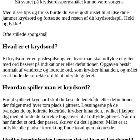
Så svaret på krydsordsspørgsmålet kunne være sorgens.
Med disse tips og tricks burde du være godt rustet til at løse dine
jammer krydsord og fortsætte med resten af dit krydsordsspil. Held
og lykke!
Ofte stillede spørgsmål
Hvad er et krydsord?
Et krydsord er en puslespilsopgave, hvor man skal udfylde et gitter
med ord baseret på indikationer eller definitioner. Opgaven består
normalt af vandrette og lodrette ord, som krydser hinanden, og målet
er at finde de korrekte ord til at udfylde gitteret.
Hvordan spiller man et krydsord?
For at spille et krydsord skal du læse de ledetråde eller definitioner,
der følger med hver tom plads i gitteret. Løsningerne på de
tværgående og lodrette ledetråde krydser hinanden, hvilket hjælper
dig med at finde de korrekte bogstaver til at udfylde gitteret. Når du
har fundet et ord, der passer, skriver du det i gitteret. Målet er at
udfylde alle pladser korrekt og finde løsningen på puzzle.
Hvilke færdigheder kræver det at løse et krydsord?