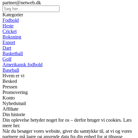
partner@netweb.dk
Kategorier
Fodbold
Heste
Cricket
Boksning
Esport
Dart
Basketball
Golf
Amerikansk fodbold
Baseball
Hvem er vi
Besked
Pressen
Promovering
Konto
Nyhedsmail
Affiliate
Din historie
Din oplevelse betyder noget for os – derfor bruger vi cookies. Læs
mere her.
Når du besøger vores website, giver du samtykke til, at vi og vores
partnere må lagre og anvende data fra din enhed for at tilpasse