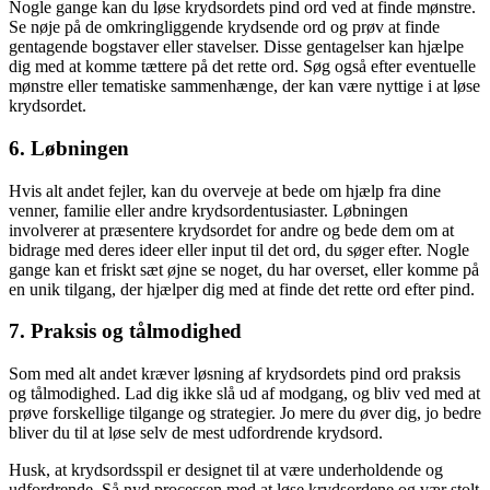
Nogle gange kan du løse krydsordets pind ord ved at finde mønstre.
Se nøje på de omkringliggende krydsende ord og prøv at finde
gentagende bogstaver eller stavelser. Disse gentagelser kan hjælpe
dig med at komme tættere på det rette ord. Søg også efter eventuelle
mønstre eller tematiske sammenhænge, der kan være nyttige i at løse
krydsordet.
6. Løbningen
Hvis alt andet fejler, kan du overveje at bede om hjælp fra dine
venner, familie eller andre krydsordentusiaster. Løbningen
involverer at præsentere krydsordet for andre og bede dem om at
bidrage med deres ideer eller input til det ord, du søger efter. Nogle
gange kan et friskt sæt øjne se noget, du har overset, eller komme på
en unik tilgang, der hjælper dig med at finde det rette ord efter pind.
7. Praksis og tålmodighed
Som med alt andet kræver løsning af krydsordets pind ord praksis
og tålmodighed. Lad dig ikke slå ud af modgang, og bliv ved med at
prøve forskellige tilgange og strategier. Jo mere du øver dig, jo bedre
bliver du til at løse selv de mest udfordrende krydsord.
Husk, at krydsordsspil er designet til at være underholdende og
udfordrende. Så nyd processen med at løse krydsordene og vær stolt