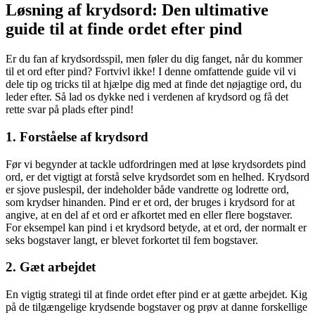
Løsning af krydsord: Den ultimative
guide til at finde ordet efter pind
Er du fan af krydsordsspil, men føler du dig fanget, når du kommer
til et ord efter pind? Fortvivl ikke! I denne omfattende guide vil vi
dele tip og tricks til at hjælpe dig med at finde det nøjagtige ord, du
leder efter. Så lad os dykke ned i verdenen af krydsord og få det
rette svar på plads efter pind!
1. Forståelse af krydsord
Før vi begynder at tackle udfordringen med at løse krydsordets pind
ord, er det vigtigt at forstå selve krydsordet som en helhed. Krydsord
er sjove puslespil, der indeholder både vandrette og lodrette ord,
som krydser hinanden. Pind er et ord, der bruges i krydsord for at
angive, at en del af et ord er afkortet med en eller flere bogstaver.
For eksempel kan pind i et krydsord betyde, at et ord, der normalt er
seks bogstaver langt, er blevet forkortet til fem bogstaver.
2. Gæt arbejdet
En vigtig strategi til at finde ordet efter pind er at gætte arbejdet. Kig
på de tilgængelige krydsende bogstaver og prøv at danne forskellige