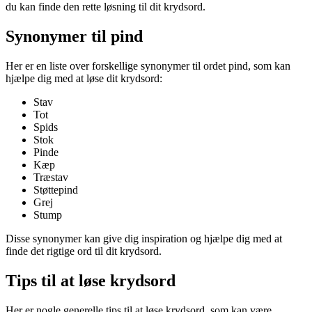
du kan finde den rette løsning til dit krydsord.
Synonymer til pind
Her er en liste over forskellige synonymer til ordet pind, som kan
hjælpe dig med at løse dit krydsord:
Stav
Tot
Spids
Stok
Pinde
Kæp
Træstav
Støttepind
Grej
Stump
Disse synonymer kan give dig inspiration og hjælpe dig med at
finde det rigtige ord til dit krydsord.
Tips til at løse krydsord
Her er nogle generelle tips til at løse krydsord, som kan være