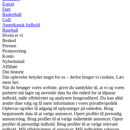
Esport
Dart
Basketball
Golf
Amerikansk fodbold
Baseball
Hvem er vi
Besked
Pressen
Promovering
Konto
Nyhedsmail
Affiliate
Din historie
Din oplevelse betyder noget for os – derfor bruger vi cookies. Læs
mere her.
Når du besøger vores website, giver du samtykke til, at vi og vores
partnere må lagre og anvende data fra din enhed for at tilpasse
indhold, måle effektivitet og analysere brugeradfærd. Du kan altid
ændre dine valg og få mere information i vores privatlivspolitik
Opbevar og/eller få adgang til oplysninger på enheden. Brug
begrænsede data til at vælge annoncer. Opret profiler til personlig
annoncering. Brug profiler til at vælge målrettede annoncer. Opret
profiler til personligt indhold. Brug profiler til at vælge relevant
indhold. Mål effektiviteten af annoncer. Mål indholdets ydeevne.