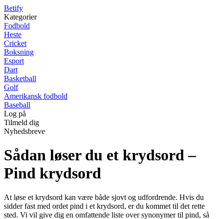
B
etify
Kategorier
Fodbold
Heste
Cricket
Boksning
Esport
Dart
Basketball
Golf
Amerikansk fodbold
Baseball
Log på
Tilmeld dig
Nyhedsbreve
Sådan løser du et krydsord –
Pind krydsord
At løse et krydsord kan være både sjovt og udfordrende. Hvis du
sidder fast med ordet pind i et krydsord, er du kommet til det rette
sted. Vi vil give dig en omfattende liste over synonymer til pind, så