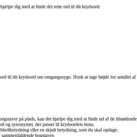
ælpe dig med at finde det rette ord til dit krydsord:
ord til dit krydsord om omgangssyge. Husk at tage højde for antallet af 
bogstaver på plads, kan det hjælpe dig med at finde ud af de tilstødende
ord og synonymer, der passer til krydsordets tema.
beltbetydning eller en skjult betydning, som du skal opdage.
de sammenfaldende bogstaver.