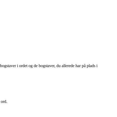
bogstaver i ordet og de bogstaver, du allerede har på plads i
 ord.