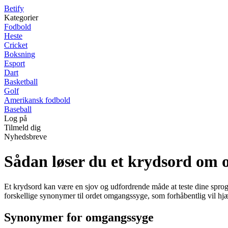
B
etify
Kategorier
Fodbold
Heste
Cricket
Boksning
Esport
Dart
Basketball
Golf
Amerikansk fodbold
Baseball
Log på
Tilmeld dig
Nyhedsbreve
Sådan løser du et krydsord om
Et krydsord kan være en sjov og udfordrende måde at teste dine sprogf
forskellige synonymer til ordet omgangssyge, som forhåbentlig vil hjæ
Synonymer for omgangssyge