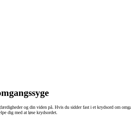
 omgangssyge
ærdigheder og din viden på. Hvis du sidder fast i et krydsord om omgangs
lpe dig med at løse krydsordet.