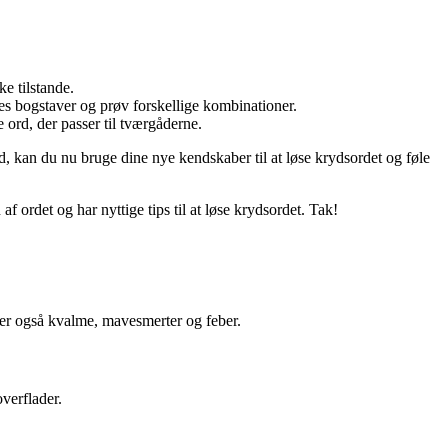
e tilstande.
es bogstaver og prøv forskellige kombinationer.
 ord, der passer til tværgåderne.
, kan du nu bruge dine nye kendskaber til at løse krydsordet og føle
f ordet og har nyttige tips til at løse krydsordet. Tak!
er også kvalme, mavesmerter og feber.
verflader.