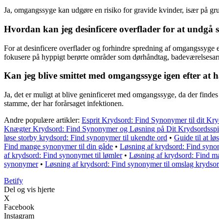
Ja, omgangssyge kan udgøre en risiko for gravide kvinder, især på g
Hvordan kan jeg desinficere overflader for at undgå
For at desinficere overflader og forhindre spredning af omgangssyge er 
fokusere på hyppigt berørte områder som dørhåndtag, badeværelsesa
Kan jeg blive smittet med omgangssyge igen efter at 
Ja, det er muligt at blive geninficeret med omgangssyge, da der finde
stamme, der har forårsaget infektionen.
Andre populære artikler:
Esprit Krydsord: Find Synonymer til dit Kry
Knægter Krydsord: Find Synonymer og Løsning på Dit Krydsordsspi
løse storby krydsord: Find synonymer til ukendte ord
•
Guide til at l
Find mange synonymer til din gåde
•
Løsning af krydsord: Find synon
af krydsord: Find synonymet til lømler
•
Løsning af krydsord: Find m
synonymer
•
Løsning af krydsord: Find synonymer til omslag krydso
B
etify
Del og vis hjerte
X
Facebook
Instagram