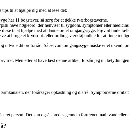
tips til at hjælpe dig med at løse det:
yge har 11 bogstaver, så sørg for at tjekke tværbogstaverne.
ypisk have nøgleord, der henviser til sygdom, symptomer eller medicinsk
 disse til at hjælpe med at danne ordet omgangssyge. Prøv at finde fæll
e at bruge et krydsord- eller ordbogsværktøj online for at finde mulige
 og udvide dit ordforråd. Så selvom omgangssyge måske er et ukendt ord
virret. Men efter at have læst denne artikel, forstår jeg nu betydningen a
tarmkanalen, der forårsager opkastning og diarré. Symptomerne omfatt
iceret person. Det kan også spredes gennem forurenet mad, vand eller o
på?