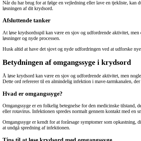
Når du har brug for at følge en vejledning eller lave en tjekliste, kan d
løsningen af dit krydsord.
Afsluttende tanker
At løse krydsordsspil kan være en sjov og udfordrende aktivitet, men d
løsninger og nyde processen.
Husk altid at have det sjovt og nyde udfordringen ved at udforske nye
Betydningen af omgangssyge i krydsord
Å løse krydsord kan være en sjov og udfordrende aktivitet, men nogl
Dette ord refererer til en almindelig infektion i mave-tarmkanalen, der
Hvad er omgangssyge?
Omgangssyge er en folkelig betegnelse for den medicinske tilstand, der
eller rotavirus. Infektionen spredes normalt gennem kontakt med en sm
Omgangssyge er kendt for at forårsage symptomer som opkastning, diar
at undgå spredning af infektionen.
Tips til at løse krydsord med omgangssyge