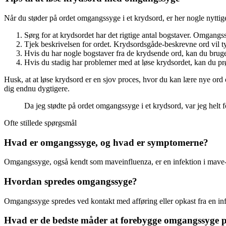
Når du støder på ordet omgangssyge i et krydsord, er her nogle nyttige 
Sørg for at krydsordet har det rigtige antal bogstaver. Omgangss
Tjek beskrivelsen for ordet. Krydsordsgåde-beskrevne ord vil t
Hvis du har nogle bogstaver fra de krydsende ord, kan du bruge
Hvis du stadig har problemer med at løse krydsordet, kan du prøv
Husk, at at løse krydsord er en sjov proces, hvor du kan lære nye ord
dig endnu dygtigere.
Da jeg stødte på ordet omgangssyge i et krydsord, var jeg helt for
Ofte stillede spørgsmål
Hvad er omgangssyge, og hvad er symptomerne?
Omgangssyge, også kendt som maveinfluenza, er en infektion i mave-
Hvordan spredes omgangssyge?
Omgangssyge spredes ved kontakt med afføring eller opkast fra en inf
Hvad er de bedste måder at forebygge omgangssyge 