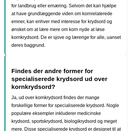
for landbrug eller ernæring. Selvom det kan hjælpe
at have grundlæggende viden om kornrelaterede
emner, kan enhver med interesse for krydsord og
ønsket om at lære mere om korn nyde at løse
kornkrydsord. De er sjove og lærerige for alle, uanset
deres baggrund.
Findes der andre former for
specialiserede krydsord ud over
kornkrydsord?
Ja, ud over kornkrydsord findes der mange
forskellige former for specialiserede krydsord. Nogle
populære eksempler inkluderer medicinske
krydsord, sportskrydsord, biologikrydsord og meget
mere. Disse specialiserede krydsord er designet til at