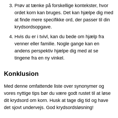
Prøv at tænke på forskellige kontekster, hvor
ordet korn kan bruges. Det kan hjælpe dig med
at finde mere specifikke ord, der passer til din
krydsordsopgave.
Hvis du er i tvivl, kan du bede om hjælp fra
venner eller familie. Nogle gange kan en
andens perspektiv hjælpe dig med at se
tingene fra en ny vinkel.
Konklusion
Med denne omfattende liste over synonymer og
vores nyttige tips bør du være godt rustet til at løse
dit krydsord om korn. Husk at tage dig tid og have
det sjovt undervejs. God krydsordsløsning!