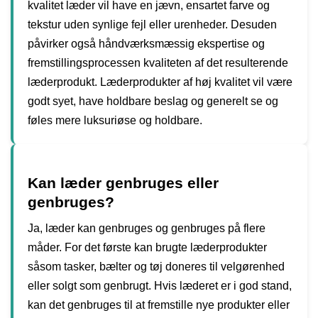
kvalitet læder vil have en jævn, ensartet farve og
tekstur uden synlige fejl eller urenheder. Desuden
påvirker også håndværksmæssig ekspertise og
fremstillingsprocessen kvaliteten af det resulterende
læderprodukt. Læderprodukter af høj kvalitet vil være
godt syet, have holdbare beslag og generelt se og
føles mere luksuriøse og holdbare.
Kan læder genbruges eller
genbruges?
Ja, læder kan genbruges og genbruges på flere
måder. For det første kan brugte læderprodukter
såsom tasker, bælter og tøj doneres til velgørenhed
eller solgt som genbrugt. Hvis læderet er i god stand,
kan det genbruges til at fremstille nye produkter eller