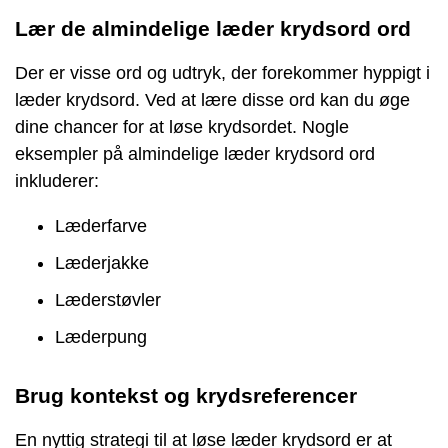
Lær de almindelige læder krydsord ord
Der er visse ord og udtryk, der forekommer hyppigt i
læder krydsord. Ved at lære disse ord kan du øge
dine chancer for at løse krydsordet. Nogle
eksempler på almindelige læder krydsord ord
inkluderer:
Læderfarve
Læderjakke
Læderstøvler
Læderpung
Brug kontekst og krydsreferencer
En nyttig strategi til at løse læder krydsord er at