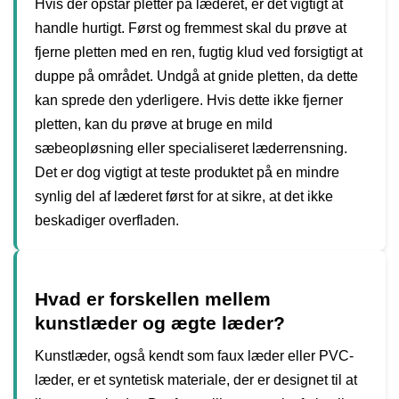
Hvis der opstår pletter på læderet, er det vigtigt at
handle hurtigt. Først og fremmest skal du prøve at
fjerne pletten med en ren, fugtig klud ved forsigtigt at
duppe på området. Undgå at gnide pletten, da dette
kan sprede den yderligere. Hvis dette ikke fjerner
pletten, kan du prøve at bruge en mild
sæbeopløsning eller specialiseret læderrensning.
Det er dog vigtigt at teste produktet på en mindre
synlig del af læderet først for at sikre, at det ikke
beskadiger overfladen.
Hvad er forskellen mellem
kunstlæder og ægte læder?
Kunstlæder, også kendt som faux læder eller PVC-
læder, er et syntetisk materiale, der er designet til at