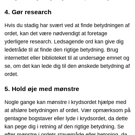
4. Gør research
Hvis du stadig har svært ved at finde betydningen af
ordet, kan det være nødvendigt at foretage
yderligere research. Ledsagende ord kan give dig
ledetråde til at finde den rigtige betydning. Brug
internettet eller biblioteket til at undersøge emnet og
se, om det kan lede dig til den ønskede betydning af
ordet.
5. Hold øje med mønstre
Nogle gange kan mønstre i krydsordet hjælpe med
at afsløre betydningen af ordet. Vær opmærksom på
gentagne bogstaver eller lyde i krydsordet, da dette
kan pege dig i retning af den rigtige betydning. Se
efter mønstre i ordets stavemåde eller betoning, da