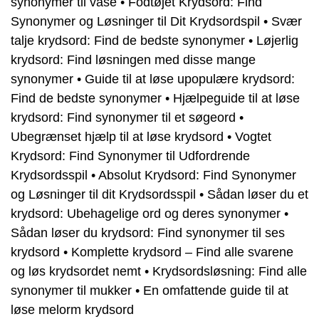
synonymer til vase
•
Fodtøjet Krydsord: Find
Synonymer og Løsninger til Dit Krydsordspil
•
Svær
talje krydsord: Find de bedste synonymer
•
Løjerlig
krydsord: Find løsningen med disse mange
synonymer
•
Guide til at løse upopulære krydsord:
Find de bedste synonymer
•
Hjælpeguide til at løse
krydsord: Find synonymer til et søgeord
•
Ubegrænset hjælp til at løse krydsord
•
Vogtet
Krydsord: Find Synonymer til Udfordrende
Krydsordsspil
•
Absolut Krydsord: Find Synonymer
og Løsninger til dit Krydsordsspil
•
Sådan løser du et
krydsord: Ubehagelige ord og deres synonymer
•
Sådan løser du krydsord: Find synonymer til ses
krydsord
•
Komplette krydsord – Find alle svarene
og løs krydsordet nemt
•
Krydsordsløsning: Find alle
synonymer til mukker
•
En omfattende guide til at
løse melorm krydsord