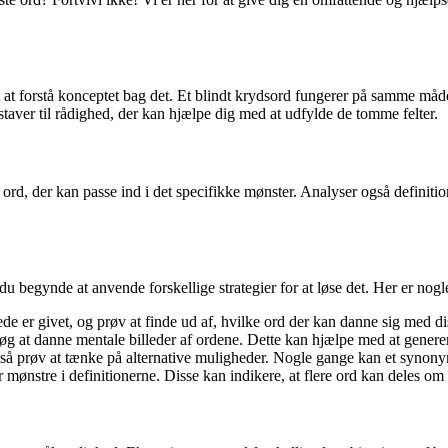
gt at forstå konceptet bag det. Et blindt krydsord fungerer på samme måd
taver til rådighed, der kan hjælpe dig med at udfylde de tomme felter.
rd, der kan passe ind i det specifikke mønster. Analyser også definition
begynde at anvende forskellige strategier for at løse det. Her er nogle 
rede er givet, og prøv at finde ud af, hvilke ord der kan danne sig med d
g at danne mentale billeder af ordene. Dette kan hjælpe med at genere
d, så prøv at tænke på alternative muligheder. Nogle gange kan et synonym
ønstre i definitionerne. Disse kan indikere, at flere ord kan deles om 