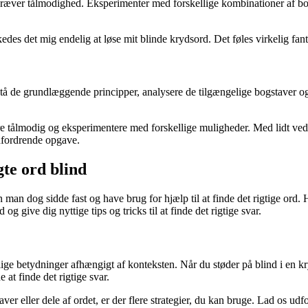
g kræver tålmodighed. Eksperimenter med forskellige kombinationer af bogs
edes det mig endelig at løse mit blinde krydsord. Det føles virkelig fa
stå de grundlæggende principper, analysere de tilgængelige bogstaver o
re tålmodig og eksperimentere med forskellige muligheder. Med lidt vedho
udfordrende opgave.
gte ord blind
 dog sidde fast og have brug for hjælp til at finde det rigtige ord. Hvi
 og give dig nyttige tips og tricks til at finde det rigtige svar.
lige betydninger afhængigt af konteksten. Når du støder på blind i en 
e at finde det rigtige svar.
er eller dele af ordet, er der flere strategier, du kan bruge. Lad os udf