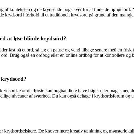
 af konteksten og de krydsende bogstaver for at finde de rigtige ord. 
nde krydsord i forhold til et traditionelt krydsord på grund af den manglen
ved at løse blinde krydsord?
idder fast på et ord, så tag en pause og vend tilbage senere med en fri
 ord. Brug også en ordbog eller en online ordbog for at kontrollere og b
e krydsord?
e krydsord. For det første kan boghandlere have bøger eller magasiner, d
ellige niveauer af sværhed. Du kan også deltage i krydsordsforum og ud
or krydsordselskere. De kræver mere kreativ tænkning og mønsterlokalise