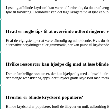
Løsning af blinde krydsord kan være udfordrende, da du er afhængig
føre til forvirring. Derudover kan det tage længere tid at løse et bli
Hvad er nogle tips til at overvinde udfordringerne 
Et af de vigtigste tip er at være tålmodig og udholdende. Hvis du s
alternative betydninger eller grammatik, der kan passe til krydsende
Hvilke ressourcer kan hjælpe dig med at løse blind
Der er forskellige ressourcer, der kan hjælpe dig med at løse blind
der mange websider og apps, der tilbyder gratis krydsord med forsk
Hvorfor er blinde krydsord populære?
Blinde krydsord er populære, fordi de tilbyder en unik udfordring f