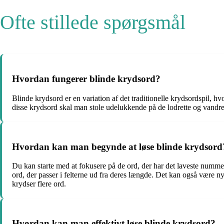
Ofte stillede spørgsmål
Hvordan fungerer blinde krydsord?
Blinde krydsord er en variation af det traditionelle krydsordspil, hv
disse krydsord skal man stole udelukkende på de lodrette og vandr
Hvordan kan man begynde at løse blinde krydsord
Du kan starte med at fokusere på de ord, der har det laveste numme
ord, der passer i felterne ud fra deres længde. Det kan også være ny
krydser flere ord.
Hvordan kan man effektivt løse blinde krydsord?