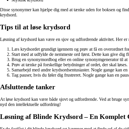
Disse synonymer kan hjælpe dig med at tænke uden for boksen og finde det
krydsord.
Tips til at løse krydsord
Løsning af krydsord kan være en sjov og udfordrende aktivitet. Her er 
Læs krydsordet grundigt igennem og prøv at få en overordnet for
Start med at udfylde de nemmeste ord først. Dette kan give dig fle
Brug en synonymordbog eller en online synonymgenerator til at fi
Prøv at tænke på forskellige betydninger af ordet, der skal løses.
Samarbejd med andre krydsordsentusiaster. Nogle gange kan en fri
Tag pauser, hvis du føler dig frustreret. Nogle gange kan en paus
Afsluttende tanker
At løse krydsord kan være både sjovt og udfordrende. Ved at bruge syn
nyd den intellektuelle udfordring!
Løsning af Blinde Krydsord – En Komplet
Er du fastlåst i dit blinde krydsord og kæmper med at finde ud af de sids