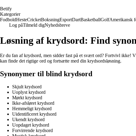
B
etify
Kategorier
Fodbold
Heste
Cricket
Boksning
Esport
Dart
Basketball
Golf
Amerikansk f
Log på
Tilmeld dig
Nyhedsbreve
Løsning af krydsord: Find synon
Er du fan af krydsord, men sidder fast på et svært ord? Fortvivl ikke! Vi
kan finde det rigtige ord og fortsætte med din krydsordsløsning.
Synonymer til blind krydsord
Skjult krydsord
Uoplyst krydsord
Mørkt krydsord
Ikke-afsløret krydsord
Hemmeligt krydsord
Uidentificeret krydsord
Ukendt krydsord
Uopdaget krydsord
Forvirrende krydsord
Mystisk krydsord