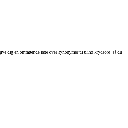
i give dig en omfattende liste over synonymer til blind krydsord, så du