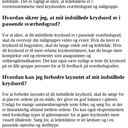
ledetråde. Det er vigtigt at sikre, at ledetrådene er i
overensstemmelse med krydsordets sværhedsgrad og målgruppe.
Hvordan sikrer jeg, at mit indstillede krydsord er i
passende sværhedsgrad?
For at sikre, at dit indstillede krydsord er i passende sværhedsgrad,
skal du overveje din målgruppes viden og evner. Hvis du laver et
krydsord til begyndere, skal du bruge enkle ord og ledetråde. Hvis
dit krydsord er til mere erfarne krydsordsløsere, kan du bruge mere
komplekse ord og elementer som anagrammer og
ordlængdeindikatorer. Det kan også være nyttigt at teste dit krydsord
på en lille gruppe personer for at få feedback på sværhedsgraden.
Hvordan kan jeg forbedre layoutet af mit indstillede
krydsord?
For at forbedre layoutet af dit indstillede krydsord, skal du sørge for
at placere ordene på en måde, der giver en god balance i gitteret.
Undgå for mange sammenhængende sorte felter, og sørg for, at der
er tilstrækkelig afstand mellem ordene. Du kan også eksperimentere
med forskellige typer af gittermønstre for at gøre krydsordet mere
visuelt tiltalende. Sørg for, at ledetrådene er let læsbare og i en
passende størrelse og skrifttype.