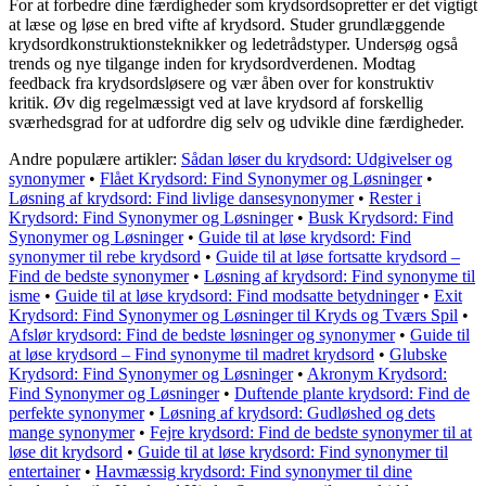
For at forbedre dine færdigheder som krydsordsopretter er det vigtigt
at læse og løse en bred vifte af krydsord. Studer grundlæggende
krydsordkonstruktionsteknikker og ledetrådstyper. Undersøg også
trends og nye tilgange inden for krydsordverdenen. Modtag
feedback fra krydsordsløsere og vær åben over for konstruktiv
kritik. Øv dig regelmæssigt ved at lave krydsord af forskellig
sværhedsgrad for at udfordre dig selv og udvikle dine færdigheder.
Andre populære artikler:
Sådan løser du krydsord: Udgivelser og
synonymer
•
Flået Krydsord: Find Synonymer og Løsninger
•
Løsning af krydsord: Find livlige dansesynonymer
•
Rester i
Krydsord: Find Synonymer og Løsninger
•
Busk Krydsord: Find
Synonymer og Løsninger
•
Guide til at løse krydsord: Find
synonymer til rebe krydsord
•
Guide til at løse fortsatte krydsord –
Find de bedste synonymer
•
Løsning af krydsord: Find synonyme til
isme
•
Guide til at løse krydsord: Find modsatte betydninger
•
Exit
Krydsord: Find Synonymer og Løsninger til Kryds og Tværs Spil
•
Afslør krydsord: Find de bedste løsninger og synonymer
•
Guide til
at løse krydsord – Find synonyme til madret krydsord
•
Glubske
Krydsord: Find Synonymer og Løsninger
•
Akronym Krydsord:
Find Synonymer og Løsninger
•
Duftende plante krydsord: Find de
perfekte synonymer
•
Løsning af krydsord: Gudløshed og dets
mange synonymer
•
Fejre krydsord: Find de bedste synonymer til at
løse dit krydsord
•
Guide til at løse krydsord: Find synonymer til
entertainer
•
Havmæssig krydsord: Find synonymer til dine