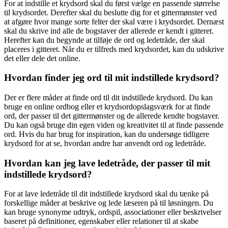
For at indstille et krydsord skal du først vælge en passende størrelse
til krydsordet. Derefter skal du beslutte dig for et gittermønster ved
at afgøre hvor mange sorte felter der skal være i krydsordet. Dernæst
skal du skrive ind alle de bogstaver der allerede er kendt i gitteret.
Herefter kan du begynde at tilføje de ord og ledetråde, der skal
placeres i gitteret. Når du er tilfreds med krydsordet, kan du udskrive
det eller dele det online.
Hvordan finder jeg ord til mit indstillede krydsord?
Der er flere måder at finde ord til dit indstillede krydsord. Du kan
bruge en online ordbog eller et krydsordopslagsværk for at finde
ord, der passer til det gittermønster og de allerede kendte bogstaver.
Du kan også bruge din egen viden og kreativitet til at finde passende
ord. Hvis du har brug for inspiration, kan du undersøge tidligere
krydsord for at se, hvordan andre har anvendt ord og ledetråde.
Hvordan kan jeg lave ledetråde, der passer til mit
indstillede krydsord?
For at lave ledetråde til dit indstillede krydsord skal du tænke på
forskellige måder at beskrive og lede læseren på til løsningen. Du
kan bruge synonyme udtryk, ordspil, associationer eller beskrivelser
baseret på definitioner, egenskaber eller relationer til at skabe