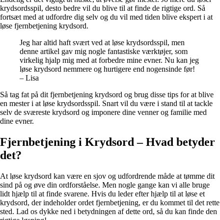
krydsordsspil, desto bedre vil du blive til at finde de rigtige ord. Så
fortsæt med at udfordre dig selv og du vil med tiden blive ekspert i at
løse fjernbetjening krydsord.
Jeg har altid haft svært ved at løse krydsordsspil, men
denne artikel gav mig nogle fantastiske værktøjer, som
virkelig hjalp mig med at forbedre mine evner. Nu kan jeg
løse krydsord nemmere og hurtigere end nogensinde før!
– Lisa
Så tag fat på dit fjernbetjening krydsord og brug disse tips for at blive
en mester i at løse krydsordsspil. Snart vil du være i stand til at tackle
selv de sværeste krydsord og imponere dine venner og familie med
dine evner.
Fjernbetjening i Krydsord – Hvad betyder
det?
At løse krydsord kan være en sjov og udfordrende måde at tømme dit
sind på og øve din ordforståelse. Men nogle gange kan vi alle bruge
lidt hjælp til at finde svarene. Hvis du leder efter hjælp til at løse et
krydsord, der indeholder ordet fjernbetjening, er du kommet til det rette
sted. Lad os dykke ned i betydningen af dette ord, så du kan finde den