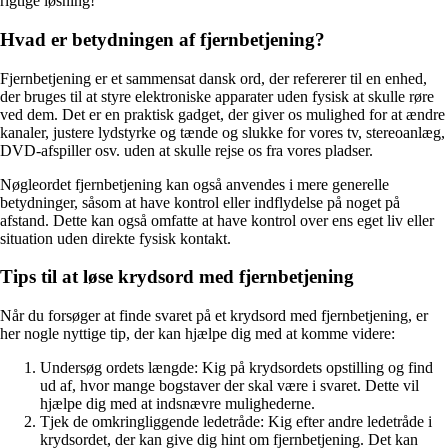
rigtige løsning!
Hvad er betydningen af fjernbetjening?
Fjernbetjening er et sammensat dansk ord, der refererer til en enhed,
der bruges til at styre elektroniske apparater uden fysisk at skulle røre
ved dem. Det er en praktisk gadget, der giver os mulighed for at ændre
kanaler, justere lydstyrke og tænde og slukke for vores tv, stereoanlæg,
DVD-afspiller osv. uden at skulle rejse os fra vores pladser.
Nøgleordet fjernbetjening kan også anvendes i mere generelle
betydninger, såsom at have kontrol eller indflydelse på noget på
afstand. Dette kan også omfatte at have kontrol over ens eget liv eller
situation uden direkte fysisk kontakt.
Tips til at løse krydsord med fjernbetjening
Når du forsøger at finde svaret på et krydsord med fjernbetjening, er
her nogle nyttige tip, der kan hjælpe dig med at komme videre:
Undersøg ordets længde: Kig på krydsordets opstilling og find
ud af, hvor mange bogstaver der skal være i svaret. Dette vil
hjælpe dig med at indsnævre mulighederne.
Tjek de omkringliggende ledetråde: Kig efter andre ledetråde i
krydsordet, der kan give dig hint om fjernbetjening. Det kan