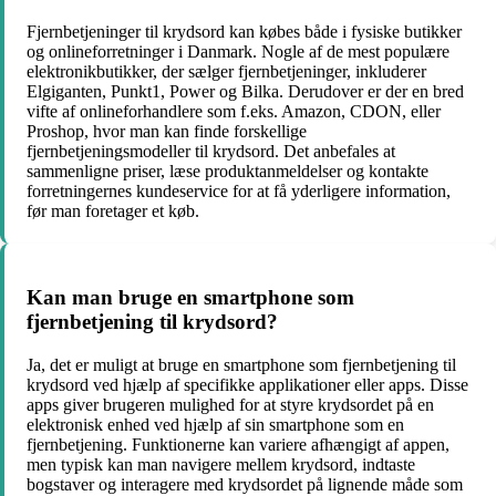
Fjernbetjeninger til krydsord kan købes både i fysiske butikker
og onlineforretninger i Danmark. Nogle af de mest populære
elektronikbutikker, der sælger fjernbetjeninger, inkluderer
Elgiganten, Punkt1, Power og Bilka. Derudover er der en bred
vifte af onlineforhandlere som f.eks. Amazon, CDON, eller
Proshop, hvor man kan finde forskellige
fjernbetjeningsmodeller til krydsord. Det anbefales at
sammenligne priser, læse produktanmeldelser og kontakte
forretningernes kundeservice for at få yderligere information,
før man foretager et køb.
Kan man bruge en smartphone som
fjernbetjening til krydsord?
Ja, det er muligt at bruge en smartphone som fjernbetjening til
krydsord ved hjælp af specifikke applikationer eller apps. Disse
apps giver brugeren mulighed for at styre krydsordet på en
elektronisk enhed ved hjælp af sin smartphone som en
fjernbetjening. Funktionerne kan variere afhængigt af appen,
men typisk kan man navigere mellem krydsord, indtaste
bogstaver og interagere med krydsordet på lignende måde som