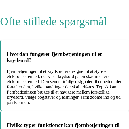
Ofte stillede spørgsmål
Hvordan fungerer fjernbetjeningen til et
krydsord?
Fjernbetjeningen til et krydsord er designet til at styre en
elektronisk enhed, der viser krydsord på en skærm eller en
elektronisk enhed. Den sender trådløse signaler til enheden, der
fortæller den, hvilke handlinger der skal udføres. Typisk kan
fjernbetjeningen bruges til at navigere mellem forskellige
krydsord, vælge bogstaver og løsninger, samt zoome ind og ud
på skærmen.
Hvilke typer funktioner kan fjernbetjeningen til