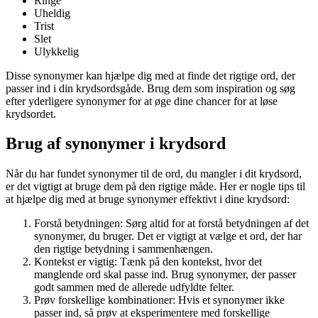
Ringe
Uheldig
Trist
Slet
Ulykkelig
Disse synonymer kan hjælpe dig med at finde det rigtige ord, der
passer ind i din krydsordsgåde. Brug dem som inspiration og søg
efter yderligere synonymer for at øge dine chancer for at løse
krydsordet.
Brug af synonymer i krydsord
Når du har fundet synonymer til de ord, du mangler i dit krydsord,
er det vigtigt at bruge dem på den rigtige måde. Her er nogle tips til
at hjælpe dig med at bruge synonymer effektivt i dine krydsord:
Forstå betydningen: Sørg altid for at forstå betydningen af det
synonymer, du bruger. Det er vigtigt at vælge et ord, der har
den rigtige betydning i sammenhængen.
Kontekst er vigtig: Tænk på den kontekst, hvor det
manglende ord skal passe ind. Brug synonymer, der passer
godt sammen med de allerede udfyldte felter.
Prøv forskellige kombinationer: Hvis et synonymer ikke
passer ind, så prøv at eksperimentere med forskellige