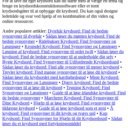
For at lave dit eget krydsord kan du starte med at vælge en tema og
bruge en krydsordskonstruktionssoftware eller et tomt
krydsordsgitter til at opbygge dit krydsord. Du kan også designe
ledetråde og svar ved hjælp af en kombination af din viden og
online ressourcer.
Andre populære artikler:
Dyrehår krydsord: Find de bedste
synonymer til dyrehår
•
Sådan løser du mønten krydsord: Find de
bedste synonymer
•
Ridebukser Krydsord: Find Synonymer og
Løsninger
•
Kropsdel Krydsord: Find Synonymer og Løsninger
•
Løsning af krydsord: Find synonyme til ordet twill
•
Sådan løser du
krydsord: Find de bedste synonymer til at underholde dig selv
•
Rygte Krydsord: Find Synonymer til Udfordrende Krydsordsspil
•
Sådan løser du krydsord: Find alle synonymer til mener krydsord
•
Trevler krydsord: Find mange synonymer til at løse dit krydsord
•
Sådan løser du krydsordet med kærlighedsgud
•
Miste Krydsord:
Find Synonymer og Løsninger
•
Djærv krydsord: Find de bedste
synonymer til at løse dit krydsord
•
Tegning Krydsord: Find
Synonymer og Løsninger
•
Guide til at løse irlandske krydsord: Find
de bedste synonymer
•
Marcherer Krydsord: Find Synonymer til
Dine Krydsord
•
Hjælp til at løse krydsord: Find synonymer til
tildænge krydsord
•
Guide til at løse krydsord som et geni
•
Å
krydsord: Find synonymer til dit kryds og tværs spil
•
Kup
Krydsord: Find Synonymer for Hjælp til dit Krydsordsspil
•
Sådan
løser du et krydsord med fortykningsmiddel