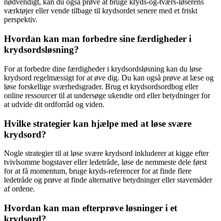
nødvendigt, kan du også prøve at bruge kryds-og-tværs-løserens
værktøjer eller vende tilbage til krydsordet senere med et friskt
perspektiv.
Hvordan kan man forbedre sine færdigheder i
krydsordsløsning?
For at forbedre dine færdigheder i krydsordsløsning kan du løse
krydsord regelmæssigt for at øve dig. Du kan også prøve at læse og
løse forskellige sværhedsgrader. Brug et krydsordsordbog eller
online ressourcer til at undersøge ukendte ord eller betydninger for
at udvide dit ordforråd og viden.
Hvilke strategier kan hjælpe med at løse svære
krydsord?
Nogle strategier til at løse svære krydsord inkluderer at kigge efter
tvivlsomme bogstaver eller ledetråde, løse de nemmeste dele først
for at få momentum, bruge kryds-referencer for at finde flere
ledetråde og prøve at finde alternative betydninger eller stavemåder
af ordene.
Hvordan kan man efterprøve løsninger i et
krydsord?