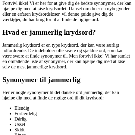
Fortvivl ikke! Vi er her for at give dig de bedste synonymer, der kan
hjælpe dig med at løse krydsordet. Uanset om du er en nybegynder
eller en erfaren krydsordsløser, vil denne guide give dig de
værktøjer, du har brug for til at finde de rigtige ord.
Hvad er jammerlig krydsord?
Jammerlig krydsord er en type krydsord, der kan være særligt
udfordrende. De indeholder ofte svære og sjældne ord, som kan
være svære at finde synonymer til. Men fortvivl ikke! Vi har samlet
en omfattende liste af synonymer, der kan hjælpe dig med at løse
selv de mest jammerlige krydsord.
Synonymer til jammerlig
Her er nogle synonymer til det danske ord jammerlig, der kan
hjælpe dig med at finde de rigtige ord til dit krydsord:
Elendig
Forfærdelig
Dårlig
Ussel
Skidt