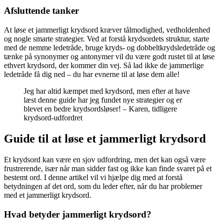
Afsluttende tanker
At løse et jammerligt krydsord kræver tålmodighed, vedholdenhed
og nogle smarte strategier. Ved at forstå krydsordets struktur, starte
med de nemme ledetråde, bruge kryds- og dobbeltkrydsledetråde og
tænke på synonymer og antonymer vil du være godt rustet til at løse
ethvert krydsord, der kommer din vej. Så lad ikke de jammerlige
ledetråde få dig ned – du har evnerne til at løse dem alle!
Jeg har altid kæmpet med krydsord, men efter at have
læst denne guide har jeg fundet nye strategier og er
blevet en bedre krydsordsløser! – Karen, tidligere
krydsord-udfordret
Guide til at løse et jammerligt krydsord
Et krydsord kan være en sjov udfordring, men det kan også være
frustrerende, især når man sidder fast og ikke kan finde svaret på et
bestemt ord. I denne artikel vil vi hjælpe dig med at forstå
betydningen af det ord, som du leder efter, når du har problemer
med et jammerligt krydsord.
Hvad betyder jammerligt krydsord?