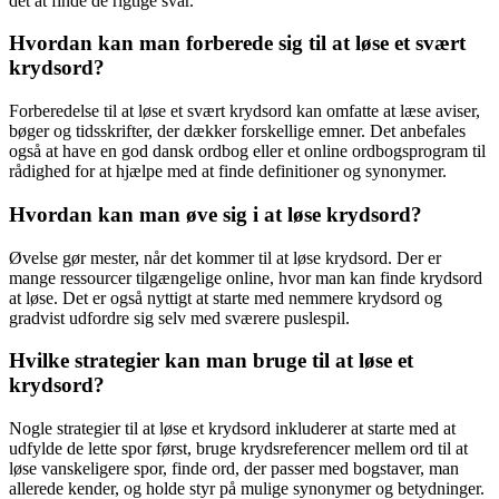
det at finde de rigtige svar.
Hvordan kan man forberede sig til at løse et svært
krydsord?
Forberedelse til at løse et svært krydsord kan omfatte at læse aviser,
bøger og tidsskrifter, der dækker forskellige emner. Det anbefales
også at have en god dansk ordbog eller et online ordbogsprogram til
rådighed for at hjælpe med at finde definitioner og synonymer.
Hvordan kan man øve sig i at løse krydsord?
Øvelse gør mester, når det kommer til at løse krydsord. Der er
mange ressourcer tilgængelige online, hvor man kan finde krydsord
at løse. Det er også nyttigt at starte med nemmere krydsord og
gradvist udfordre sig selv med sværere puslespil.
Hvilke strategier kan man bruge til at løse et
krydsord?
Nogle strategier til at løse et krydsord inkluderer at starte med at
udfylde de lette spor først, bruge krydsreferencer mellem ord til at
løse vanskeligere spor, finde ord, der passer med bogstaver, man
allerede kender, og holde styr på mulige synonymer og betydninger.