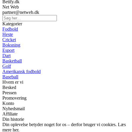
Betify.dk
Net Web
partner@netweb.dk
Kategorier
Fodbold
Heste
Cricket
Boksning
Esport
Dart
Basketball
Golf
Amerikansk fodbold
Baseball
Hvem er vi
Besked
Pressen
Promovering
Konto
Nyhedsmail
Affiliate
Din historie
Din oplevelse betyder noget for os – derfor bruger vi cookies. Læs
mere her.