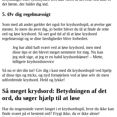
det første, der falder dig ind.
5. Øv dig regelmæssigt
Som med alt andet gælder det også for krydsordsspil, at øvelse gør
mester. Jo mere du øver dig, jo bedre bliver du til at finde de rette
ord og løse krydsord. Så sæt god tid af til at løse krydsord
regelmæssigt og se dine færdigheder blive forbedret.
Jeg har altid haft svært ved at løse krydsord, men med
disse tips er det blevet meget nemmere for mig. Nu kan
jeg stolt sige, at jeg er en habil krydsordsløser! – Mette,
tidligere krydsordsnovice
Så nu er det din tur! Giv dig i kast med dit krydsordsspil ved hjælp
af disse tips og tricks, og nyd fornøjelsen ved at løse selv de mest
udfordrende krydsord. Held og lykke!
Så meget krydsord: Betydningen af det
ord, du søger hjælp til at løse
Har du nogensinde været fanget i et krydsordsspil, hvor du ikke kan
finde svaret på et bestemt ord? Frygt ikke, du er ikke alene!