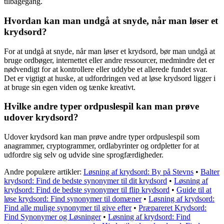
tilbagegang.
Hvordan kan man undgå at snyde, når man løser et
krydsord?
For at undgå at snyde, når man løser et krydsord, bør man undgå at
bruge ordbøger, internettet eller andre ressourcer, medmindre det er
nødvendigt for at kontrollere eller uddybe et allerede fundet svar.
Det er vigtigt at huske, at udfordringen ved at løse krydsord ligger i
at bruge sin egen viden og tænke kreativt.
Hvilke andre typer ordpuslespil kan man prøve
udover krydsord?
Udover krydsord kan man prøve andre typer ordpuslespil som
anagrammer, cryptogrammer, ordlabyrinter og ordpletter for at
udfordre sig selv og udvide sine sprogfærdigheder.
Andre populære artikler:
Løsning af krydsord: By på Stevns
•
Balter
krydsord: Find de bedste synonymer til dit krydsord
•
Løsning af
krydsord: Find de bedste synonymer til flip krydsord
•
Guide til at
løse krydsord: Find synonymer til domæner
•
Løsning af krydsord:
Find alle mulige synonymer til give efter
•
Præpareret Krydsord:
Find Synonymer og Løsninger
•
Løsning af krydsord: Find