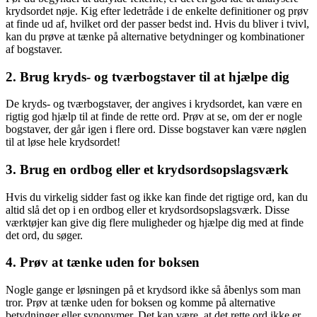
krydsordet nøje. Kig efter ledetråde i de enkelte definitioner og prøv
at finde ud af, hvilket ord der passer bedst ind. Hvis du bliver i tvivl,
kan du prøve at tænke på alternative betydninger og kombinationer
af bogstaver.
2. Brug kryds- og tværbogstaver til at hjælpe dig
De kryds- og tværbogstaver, der angives i krydsordet, kan være en
rigtig god hjælp til at finde de rette ord. Prøv at se, om der er nogle
bogstaver, der går igen i flere ord. Disse bogstaver kan være nøglen
til at løse hele krydsordet!
3. Brug en ordbog eller et krydsordsopslagsværk
Hvis du virkelig sidder fast og ikke kan finde det rigtige ord, kan du
altid slå det op i en ordbog eller et krydsordsopslagsværk. Disse
værktøjer kan give dig flere muligheder og hjælpe dig med at finde
det ord, du søger.
4. Prøv at tænke uden for boksen
Nogle gange er løsningen på et krydsord ikke så åbenlys som man
tror. Prøv at tænke uden for boksen og komme på alternative
betydninger eller synonymer. Det kan være, at det rette ord ikke er