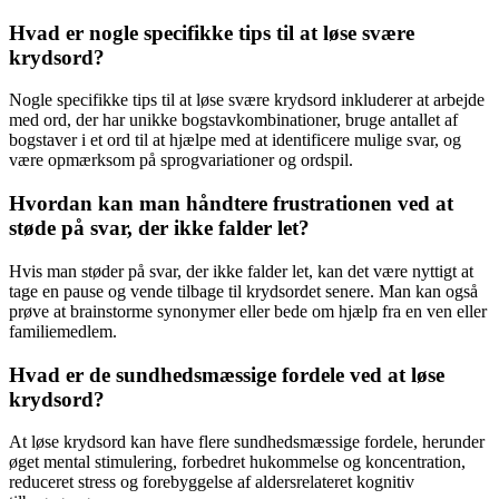
Hvad er nogle specifikke tips til at løse svære
krydsord?
Nogle specifikke tips til at løse svære krydsord inkluderer at arbejde
med ord, der har unikke bogstavkombinationer, bruge antallet af
bogstaver i et ord til at hjælpe med at identificere mulige svar, og
være opmærksom på sprogvariationer og ordspil.
Hvordan kan man håndtere frustrationen ved at
støde på svar, der ikke falder let?
Hvis man støder på svar, der ikke falder let, kan det være nyttigt at
tage en pause og vende tilbage til krydsordet senere. Man kan også
prøve at brainstorme synonymer eller bede om hjælp fra en ven eller
familiemedlem.
Hvad er de sundhedsmæssige fordele ved at løse
krydsord?
At løse krydsord kan have flere sundhedsmæssige fordele, herunder
øget mental stimulering, forbedret hukommelse og koncentration,
reduceret stress og forebyggelse af aldersrelateret kognitiv