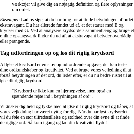
værktøjer vil give dig en nøjagtig definition og flere oplysninger
om ordet.
Eksempel:
Lad os sige, at du har brug for at finde betydningen af ordet
ekstravagant. Du har allerede fundet ud af, at det starter med E og
krydser med G. Ved at analysere krydsordets sammenhæng og bruge et
online opslagsværk finder du ud af, at ekstravagant betyder overdådig
eller prangende.
Tag udfordringen op og løs dit rigtig krydsord
At løse et krydsord er en sjov og udfordrende opgave, der kan teste
dine ordkundskaber og kreativitet. Ved at bruge vores vejledning til at
forstå betydningen af det ord, du leder efter, er du nu bedre rustet til at
løse dit rigtig krydsord.
“Krydsord er ikke kun en hjerneøvelse, men også en
spændende rejse ind i betydningen af ord”.
Vi ønsker dig held og lykke med at løse dit rigtig krydsord og håber, at
vores vejledning har været nyttig for dig. Når du har løst krydsordet,
vil du føle en stor tilfredsstillelse og stolthed over din evne til at finde
de rigtige ord. Så kom i gang og lad din kreativitet flyde!