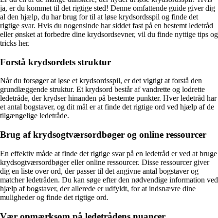
ja, er du kommet til det rigtige sted! Denne omfattende guide giver dig
al den hjælp, du har brug for til at løse krydsordsspil og finde det
rigtige svar. Hvis du nogensinde har siddet fast på en bestemt ledetråd
eller ønsket at forbedre dine krydsordsevner, vil du finde nyttige tips og
tricks her.
Forstå krydsordets struktur
Når du forsøger at løse et krydsordsspil, er det vigtigt at forstå den
grundlæggende struktur. Et krydsord består af vandrette og lodrette
ledetråde, der krydser hinanden på bestemte punkter. Hver ledetråd har
et antal bogstaver, og dit mål er at finde det rigtige ord ved hjælp af de
tilgængelige ledetråde.
Brug af krydsogtværsordbøger og online ressourcer
En effektiv måde at finde det rigtige svar på en ledetråd er ved at bruge
krydsogtværsordbøger eller online ressourcer. Disse ressourcer giver
dig en liste over ord, der passer til det angivne antal bogstaver og
matcher ledetråden. Du kan søge efter den nødvendige information ved
hjælp af bogstaver, der allerede er udfyldt, for at indsnævre dine
muligheder og finde det rigtige ord.
Vær opmærksom på ledetrådens nuancer