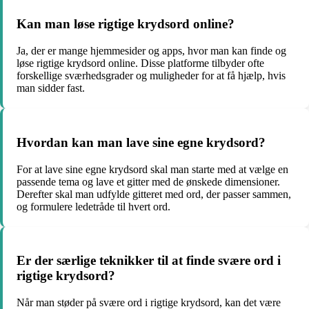
Kan man løse rigtige krydsord online?
Ja, der er mange hjemmesider og apps, hvor man kan finde og
løse rigtige krydsord online. Disse platforme tilbyder ofte
forskellige sværhedsgrader og muligheder for at få hjælp, hvis
man sidder fast.
Hvordan kan man lave sine egne krydsord?
For at lave sine egne krydsord skal man starte med at vælge en
passende tema og lave et gitter med de ønskede dimensioner.
Derefter skal man udfylde gitteret med ord, der passer sammen,
og formulere ledetråde til hvert ord.
Er der særlige teknikker til at finde svære ord i
rigtige krydsord?
Når man støder på svære ord i rigtige krydsord, kan det være