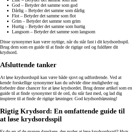
God – Betyder det samme som god
Dårlig – Betyder det samme som dårlig
Flot – Betyder det samme som flot
Grim – Betyder det samme som grim
Hurtig – Betyder det samme som hurtig
Langsom – Betyder det samme som langsom
Disse synonymer kan være nyttige, når du står fast i dit krydsordsspil.
Brug dem som en guide til at finde de rigtige ord og fuldføre dit
krydsord.
Afsluttende tanker
At løse krydsordsspil kan være både sjovt og udfordrende. Ved at
kende forskellige synonymer kan du udvide dine muligheder og
forbedre dine chancer for at løse krydsordet. Brug denne artikel som en
guide til at finde synonymer til de ord, du står fast med, og lad dig
inspirere til at finde de rigtige løsninger. God krydsordsløsning!
Rigtig Krydsord: En omfattende guide til
at løse krydsordsspil
Er du en af ​​de mange danskere, der nyder at løse krydsordsspil? Hvis