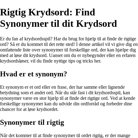
Rigtig Krydsord: Find
Synonymer til dit Krydsord
Er du fan af krydsordsspil? Har du brug for hjælp til at finde de rigtige
ord? Så er du kommet til det rette sted! I denne artikel vil vi give dig en
omfattende liste over synonymer til forskellige ord, der kan hjælpe dig
med at løse dit krydsord. Uanset om du er nybegynder eller en erfaren
krydsordsløser, vil du finde nyttige tips og tricks her.
Hvad er et synonym?
Et synonym er et ord eller en frase, der har samme eller lignende
betydning som et andet ord. Når du står fast i dit krydsordsspil, kan
synonymer være en stor hjælp til at finde det rigtige ord. Ved at kende
forskellige synonymer kan du udvide din ordforråd og forbedre dine
chancer for at løse krydsordet.
Synonymer til rigtig
Når det kommer til at finde synonymer til ordet rigtig, er der mange