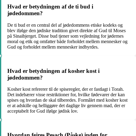
Hvad er betydningen af ​​de ti bud i
jødedommen?
De ti bud er en central del af jødedommens etiske kodeks og
blev ifølge den jødiske tradition givet direkte af Gud til Moses
på Sinaibjerget. Disse bud tjener som vejledning for jødernes
moral og etik og omfatter både forholdet mellem mennesker og
Gud og forholdet mellem mennesker indbyrdes.
Hvad er betydningen af ​​kosher kost i
jødedommen?
Kosher kost refererer til de spiseregler, der er fastlagt i Torah.
Det indebærer visse restriktioner for, hvilke fødevarer der kan
spises og hvordan de skal tilberedes. Formålet med kosher kost
er at adskille og helliggøre det daglige liv gennem mad, der er
acceptabelt for Gud ifølge jødisk lov.
Hvordan fejres Pesach (Påske) inden for