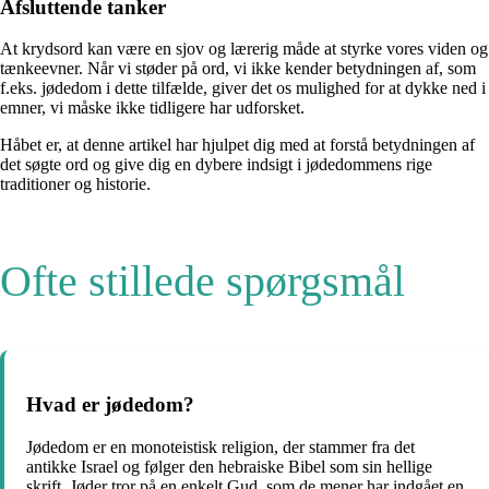
Afsluttende tanker
At krydsord kan være en sjov og lærerig måde at styrke vores viden og
tænkeevner. Når vi støder på ord, vi ikke kender betydningen af, som
f.eks. jødedom i dette tilfælde, giver det os mulighed for at dykke ned i
emner, vi måske ikke tidligere har udforsket.
Håbet er, at denne artikel har hjulpet dig med at forstå betydningen af
det søgte ord og give dig en dybere indsigt i jødedommens rige
traditioner og historie.
Ofte stillede spørgsmål
Hvad er jødedom?
Jødedom er en monoteistisk religion, der stammer fra det
antikke Israel og følger den hebraiske Bibel som sin hellige
skrift. Jøder tror på en enkelt Gud, som de mener har indgået en