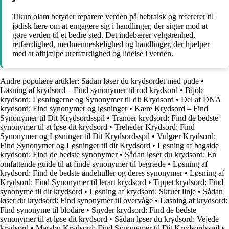
Tikun olam betyder reparere verden på hebraisk og refererer til
jødisk lære om at engagere sig i handlinger, der sigter mod at
gøre verden til et bedre sted. Det indebærer velgørenhed,
retfærdighed, medmenneskelighed og handlinger, der hjælper
med at afhjælpe uretfærdighed og lidelse i verden.
Andre populære artikler:
Sådan løser du krydsordet med pude
•
Løsning af krydsord – Find synonymer til rod krydsord
•
Bijob
krydsord: Løsningerne og Synonymer til dit Krydsord
•
Del af DNA
krydsord: Find synonymer og løsninger
•
Kære Krydsord – Find
Synonymer til Dit Krydsordsspil
•
Trancer krydsord: Find de bedste
synonymer til at løse dit krydsord
•
Treheder Krydsord: Find
Synonymer og Løsninger til Dit Krydsordsspil
•
Vulgær Krydsord:
Find Synonymer og Løsninger til dit Krydsord
•
Løsning af bagside
krydsord: Find de bedste synonymer
•
Sådan løser du krydsord: En
omfattende guide til at finde synonymer til begræde
•
Løsning af
krydsord: Find de bedste åndehuller og deres synonymer
•
Løsning af
Krydsord: Find Synonymer til lerart krydsord
•
Tippet krydsord: Find
synonyme til dit krydsord
•
Løsning af krydsord: Skruet linje
•
Sådan
løser du krydsord: Find synonymer til overvåge
•
Løsning af krydsord:
Find synonyme til blodåre
•
Snyder krydsord: Find de bedste
synonymer til at løse dit krydsord
•
Sådan løser du krydsord: Vejede
krydsord
•
Marabu Krydsord: Find Synonymer til Dit Krydsordsspil
•