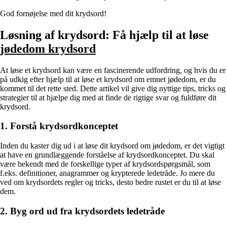
God fornøjelse med dit krydsord!
Løsning af krydsord: Få hjælp til at løse
jødedom krydsord
At løse et krydsord kan være en fascinerende udfordring, og hvis du er
på udkig efter hjælp til at løse et krydsord om emnet jødedom, er du
kommet til det rette sted. Dette artikel vil give dig nyttige tips, tricks og
strategier til at hjælpe dig med at finde de rigtige svar og fuldføre dit
krydsord.
1. Forstå krydsordkonceptet
Inden du kaster dig ud i at løse dit krydsord om jødedom, er det vigtigt
at have en grundlæggende forståelse af krydsordkonceptet. Du skal
være bekendt med de forskellige typer af krydsordspørgsmål, som
f.eks. definitioner, anagrammer og krypterede ledetråde. Jo mere du
ved om krydsordets regler og tricks, desto bedre rustet er du til at løse
dem.
2. Byg ord ud fra krydsordets ledetråde