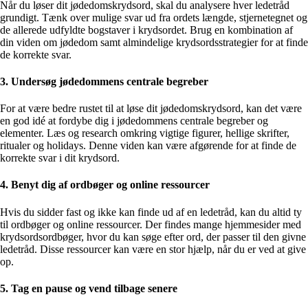
Når du løser dit jødedomskrydsord, skal du analysere hver ledetråd
grundigt. Tænk over mulige svar ud fra ordets længde, stjernetegnet og
de allerede udfyldte bogstaver i krydsordet. Brug en kombination af
din viden om jødedom samt almindelige krydsordsstrategier for at finde
de korrekte svar.
3. Undersøg jødedommens centrale begreber
For at være bedre rustet til at løse dit jødedomskrydsord, kan det være
en god idé at fordybe dig i jødedommens centrale begreber og
elementer. Læs og research omkring vigtige figurer, hellige skrifter,
ritualer og holidays. Denne viden kan være afgørende for at finde de
korrekte svar i dit krydsord.
4. Benyt dig af ordbøger og online ressourcer
Hvis du sidder fast og ikke kan finde ud af en ledetråd, kan du altid ty
til ordbøger og online ressourcer. Der findes mange hjemmesider med
krydsordsordbøger, hvor du kan søge efter ord, der passer til den givne
ledetråd. Disse ressourcer kan være en stor hjælp, når du er ved at give
op.
5. Tag en pause og vend tilbage senere