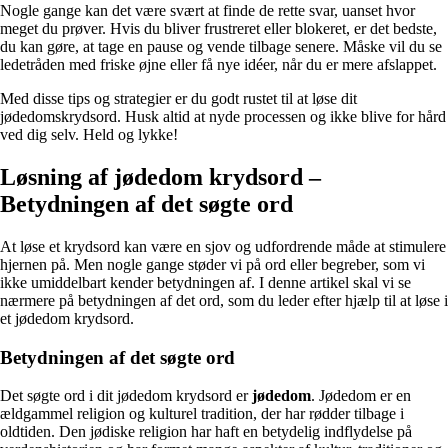
Nogle gange kan det være svært at finde de rette svar, uanset hvor
meget du prøver. Hvis du bliver frustreret eller blokeret, er det bedste,
du kan gøre, at tage en pause og vende tilbage senere. Måske vil du se
ledetråden med friske øjne eller få nye idéer, når du er mere afslappet.
Med disse tips og strategier er du godt rustet til at løse dit
jødedomskrydsord. Husk altid at nyde processen og ikke blive for hård
ved dig selv. Held og lykke!
Løsning af jødedom krydsord –
Betydningen af det søgte ord
At løse et krydsord kan være en sjov og udfordrende måde at stimulere
hjernen på. Men nogle gange støder vi på ord eller begreber, som vi
ikke umiddelbart kender betydningen af. I denne artikel skal vi se
nærmere på betydningen af det ord, som du leder efter hjælp til at løse i
et jødedom krydsord.
Betydningen af det søgte ord
Det søgte ord i dit jødedom krydsord er
jødedom
. Jødedom er en
ældgammel religion og kulturel tradition, der har rødder tilbage i
oldtiden. Den jødiske religion har haft en betydelig indflydelse på