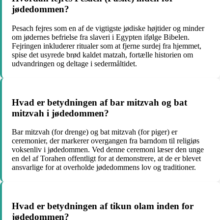
jødedommen?
Pesach fejres som en af ​​de vigtigste jødiske højtider og minder
om jødernes befrielse fra slaveri i Egypten ifølge Bibelen.
Fejringen inkluderer ritualer som at fjerne surdej fra hjemmet,
spise det usyrede brød kaldet matzah, fortælle historien om
udvandringen og deltage i sedermåltidet.
Hvad er betydningen af ​​bar mitzvah og bat
mitzvah i jødedommen?
Bar mitzvah (for drenge) og bat mitzvah (for piger) er
ceremonier, der markerer overgangen fra barndom til religiøs
voksenliv i jødedommen. Ved denne ceremoni læser den unge
en del af Torahen offentligt for at demonstrere, at de er blevet
ansvarlige for at overholde jødedommens lov og traditioner.
Hvad er betydningen af ​​tikun olam inden for
jødedommen?