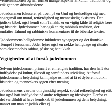
verdenshistorien og har formet mange aspekter af kultur, traditioner og
etik gennem århundrederne.
Jødedommen fokuserer på troen på én Gud og beskæftiger sig med
spørgsmål om moral, retfærdighed og menneskelig eksistens. Den
jødiske bibel, også kendt som Tanakh, er en vigtig kilde til religiøs lære
og historie. Jødedommen har også en rig rabbinsk tradition, der
omfatter Talmud og rabbiniske kommentarer til de bibelske tekster.
Jødedommens helligdomme inkluderer synagoger og det ikoniske
Tempel i Jerusalem. Jøder fejrer også en række helligdage og ritualer
som eksempelvis sabbat, påske og hanukkah.
Vigtigheden af at forstå jødedommen
Selvom jødedommen primært er en religiøs tradition, har den haft stor
indflydelse på kultur, filosofi og samfundets udvikling. At forstå
jødedommens betydning kan hjælpe os med at få et dybere indblik i
historien og menneskets søgen efter mening.
Jødedommens værdier om gensidig respekt, social retfærdighed og etik
har også haft indflydelse på andre religioner og ideologier. Derfor er
det værdifuldt at have kendskab til jødedommen og dens betydning,
uanset om man er jødisk eller ej.