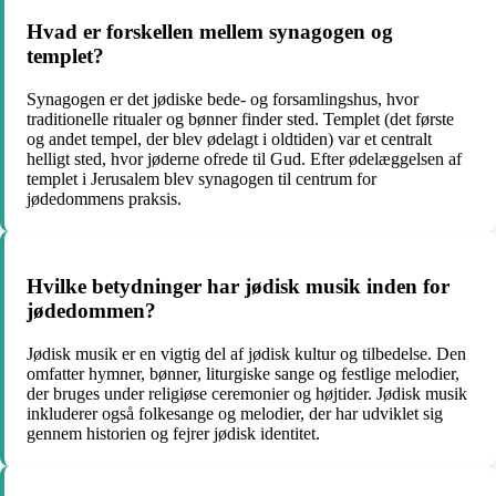
Hvad er forskellen mellem synagogen og
templet?
Synagogen er det jødiske bede- og forsamlingshus, hvor
traditionelle ritualer og bønner finder sted. Templet (det første
og andet tempel, der blev ødelagt i oldtiden) var et centralt
helligt sted, hvor jøderne ofrede til Gud. Efter ødelæggelsen af ​​
templet i Jerusalem blev synagogen til centrum for
jødedommens praksis.
Hvilke betydninger har jødisk musik inden for
jødedommen?
Jødisk musik er en vigtig del af jødisk kultur og tilbedelse. Den
omfatter hymner, bønner, liturgiske sange og festlige melodier,
der bruges under religiøse ceremonier og højtider. Jødisk musik
inkluderer også folkesange og melodier, der har udviklet sig
gennem historien og fejrer jødisk identitet.