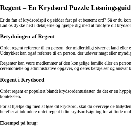
Regent – En Krydsord Puzzle Løsningsguid
Er du fan af krydsordspil og sidder fast på et bestemt ord? Så er du komm
Lad os dykke ned i detaljerne og hjælpe dig med at fuldføre dit krydso
Betydningen af Regent
Ordet regent refererer til en person, der midlertidigt styrer et land elle
Udtrykket kan også referere til en person, der udøver magt eller myndi
Regenter kan være medlemmer af den kongelige familie eller en person ud
ceremonielle og administrative opgaver, og deres beføjelser og ansvar 
Regent i Krydsord
Ordet regent er populært blandt krydsordentusiaster, da det er en hypp
konteksten.
For at hjælpe dig med at løse dit krydsord, skal du overveje de tilstød
herefter at inkludere ordet regent i din krydsordsøgning for at finde mu
Eksempel på brug: