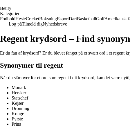
B
etify
Kategorier
Fodbold
Heste
Cricket
Boksning
Esport
Dart
Basketball
Golf
Amerikansk f
Log på
Tilmeld dig
Nyhedsbreve
Regent krydsord – Find synonym
Er du fan af krydsord? Er du blevet fanget på et svært ord i et regent kr
Synonymer til regent
Når du står over for et ord som regent i dit krydsord, kan det være nyt
Monark
Hersker
Statschef
Kejser
Dronning
Konge
Fyrste
Prins