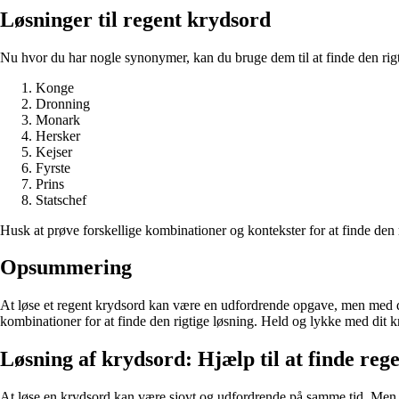
Løsninger til regent krydsord
Nu hvor du har nogle synonymer, kan du bruge dem til at finde den rigti
Konge
Dronning
Monark
Hersker
Kejser
Fyrste
Prins
Statschef
Husk at prøve forskellige kombinationer og kontekster for at finde den 
Opsummering
At løse et regent krydsord kan være en udfordrende opgave, men med de
kombinationer for at finde den rigtige løsning. Held og lykke med dit k
Løsning af krydsord: Hjælp til at finde reg
At løse en krydsord kan være sjovt og udfordrende på samme tid. Men n