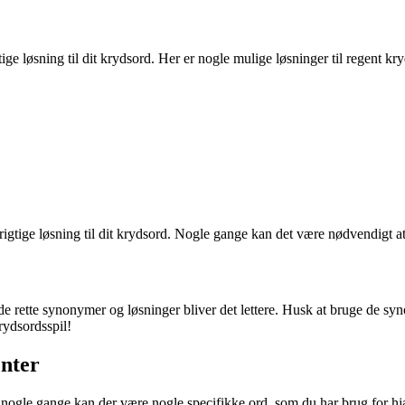
ge løsning til dit krydsord. Her er nogle mulige løsninger til regent kr
rigtige løsning til dit krydsord. Nogle gange kan det være nødvendigt a
 rette synonymer og løsninger bliver det lettere. Husk at bruge de syn
rydsordsspil!
enter
ogle gange kan der være nogle specifikke ord, som du har brug for hjæl