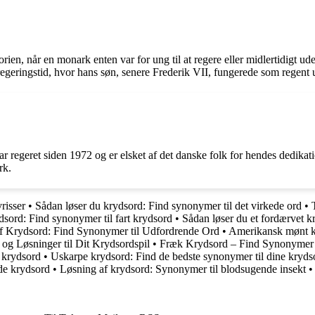
ien, når en monark enten var for ung til at regere eller midlertidigt ude
regeringstid, hvor hans søn, senere Frederik VII, fungerede som regent
regeret siden 1972 og er elsket af det danske folk for hendes dedikati
rk.
risser
•
Sådan løser du krydsord: Find synonymer til det virkede ord
•
dsord: Find synonymer til fart krydsord
•
Sådan løser du et fordærvet k
f Krydsord: Find Synonymer til Udfordrende Ord
•
Amerikansk mønt k
og Løsninger til Dit Krydsordspil
•
Fræk Krydsord – Find Synonymer
e krydsord
•
Uskarpe krydsord: Find de bedste synonymer til dine kryd
de krydsord
•
Løsning af krydsord: Synonymer til blodsugende insekt