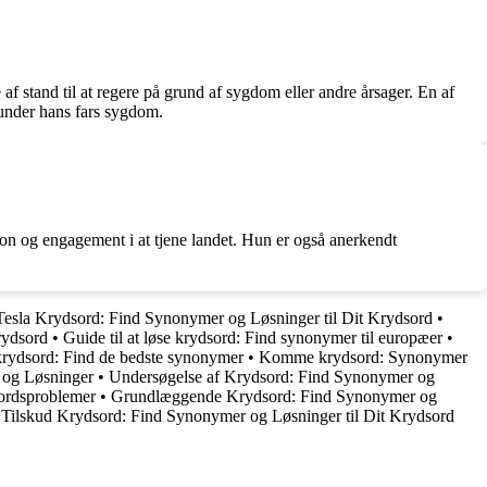
 af stand til at regere på grund af sygdom eller andre årsager. En af
 under hans fars sygdom.
on og engagement i at tjene landet. Hun er også anerkendt
Tesla Krydsord: Find Synonymer og Løsninger til Dit Krydsord
•
rydsord
•
Guide til at løse krydsord: Find synonymer til europæer
•
rydsord: Find de bedste synonymer
•
Komme krydsord: Synonymer
 og Løsninger
•
Undersøgelse af Krydsord: Find Synonymer og
sordsproblemer
•
Grundlæggende Krydsord: Find Synonymer og
•
Tilskud Krydsord: Find Synonymer og Løsninger til Dit Krydsord