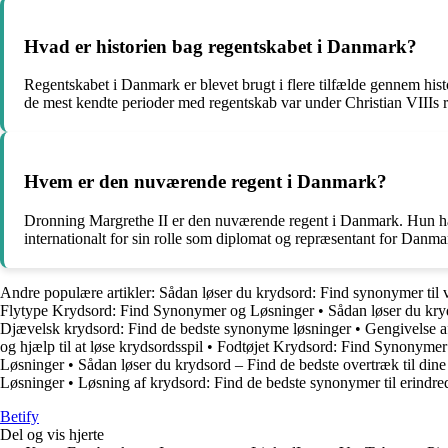
Hvad er historien bag regentskabet i Danmark?
Regentskabet i Danmark er blevet brugt i flere tilfælde gennem histor
de mest kendte perioder med regentskab var under Christian VIIIs 
Hvem er den nuværende regent i Danmark?
Dronning Margrethe II er den nuværende regent i Danmark. Hun har 
internationalt for sin rolle som diplomat og repræsentant for Danma
Andre populære artikler:
Sådan løser du krydsord: Find synonymer til v
Flytype Krydsord: Find Synonymer og Løsninger
•
Sådan løser du kry
Djævelsk krydsord: Find de bedste synonyme løsninger
•
Gengivelse a
og hjælp til at løse krydsordsspil
•
Fodtøjet Krydsord: Find Synonymer 
Løsninger
•
Sådan løser du krydsord – Find de bedste overtræk til din
Løsninger
•
Løsning af krydsord: Find de bedste synonymer til erindre
B
etify
Del og vis hjerte