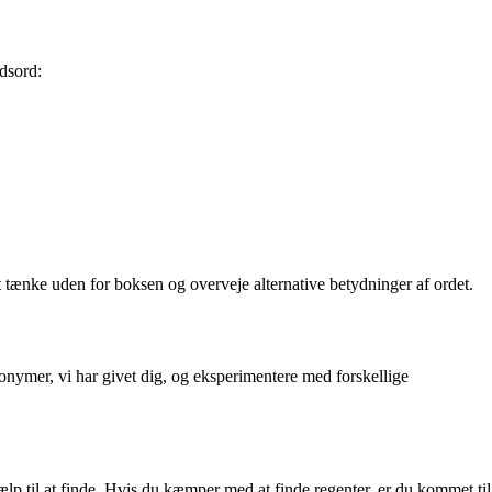
ydsord:
t tænke uden for boksen og overveje alternative betydninger af ordet.
onymer, vi har givet dig, og eksperimentere med forskellige
p til at finde. Hvis du kæmper med at finde regenter, er du kommet til