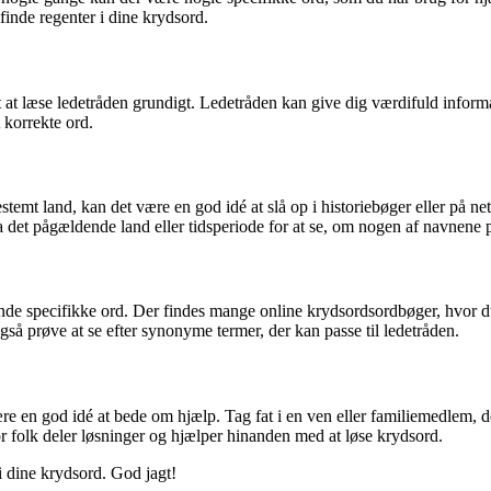
t finde regenter i dine krydsord.
t at læse ledetråden grundigt. Ledetråden kan give dig værdifuld informa
 korrekte ord.
estemt land, kan det være en god idé at slå op i historiebøger eller på ne
ra det pågældende land eller tidsperiode for at se, om nogen af ​​navnene 
nde specifikke ord. Der findes mange online krydsordsordbøger, hvor du
så prøve at se efter synonyme termer, der kan passe til ledetråden.
re en god idé at bede om hjælp. Tag fat i en ven eller familiemedlem, der
or folk deler løsninger og hjælper hinanden med at løse krydsord.
 i dine krydsord. God jagt!