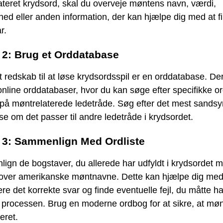
teret krydsord, skal du overveje møntens navn, værdi,
ed eller anden information, der kan hjælpe dig med at f
r.
. 2: Brug et Orddatabase
gt redskab til at løse krydsordsspil er en orddatabase. De
line orddatabaser, hvor du kan søge efter specifikke o
på møntrelaterede ledetråde. Søg efter det mest sandsy
se om det passer til andre ledetråde i krydsordet.
. 3: Sammenlign Med Ordliste
gn de bogstaver, du allerede har udfyldt i krydsordet 
e over amerikanske møntnavne. Dette kan hjælpe dig med
cere det korrekte svar og finde eventuelle fejl, du måtte h
 processen. Brug en moderne ordbog for at sikre, at mø
eret.