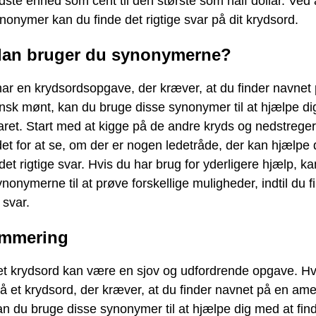
ste enhed som cent til den største som half dollar. Ved 
nonymer kan du finde det rigtige svar på dit krydsord.
an bruger du synonymerne?
ar en krydsordsopgave, der kræver, at du finder navnet
nsk mønt, kan du bruge disse synonymer til at hjælpe di
aret. Start med at kigge på de andre kryds og nedstreger
et for at se, om der er nogen ledetråde, der kan hjælpe
 det rigtige svar. Hvis du har brug for yderligere hjælp, k
nonymerne til at prøve forskellige muligheder, indtil du f
 svar.
mmering
 et krydsord kan være en sjov og udfordrende opgave. Hv
å et krydsord, der kræver, at du finder navnet på en am
n du bruge disse synonymer til at hjælpe dig med at fin