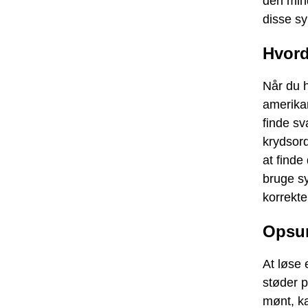
den mind
disse sy
Hvord
Når du h
amerika
finde sv
krydsord
at finde
bruge sy
korrekte
Opsu
At løse
støder p
mønt, ka