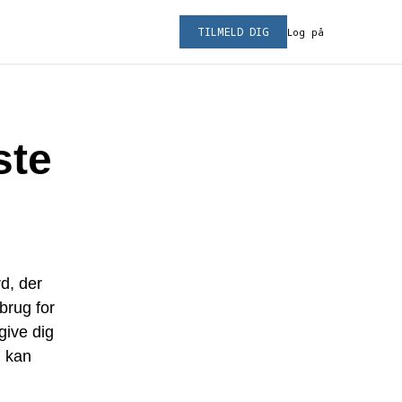
TILMELD DIG
Log på
ste
d, der
brug for
 give dig
u kan