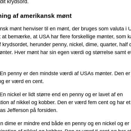
 dit krydsord.
ning af amerikansk mønt
nsk mønt henviser til en mønt, der bruges som valuta i 
gt at bemærke, at USA har flere forskellige mønter, som 
f krydsordet, herunder penny, nickel, dime, quarter, half 
ønter. Hver mønt har sin egen værdi og størrelse samt et
En penny er den mindste værdi af USAs mønter. Den er 
og er værd en cent.
En nickel er lidt større end en penny og er lavet af en
ion af nikkel og kobber. Den er værd fem cent og har et 
s Jefferson på forsiden.
n dime er mindre end både en penny og en nickel og er l