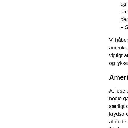
og 
ame
den
– S
Vi håber
amerikan
vigtigt 
og lykke
Ameri
At løse 
nogle ga
særligt 
krydsord
af dette