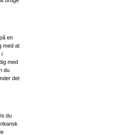
at bruge
 på en
g med at
 i
 dig med
an du
inder det
is du
erikansk
de