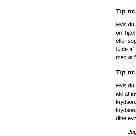
Tip nr
Hvis du 
om hjælp
eller sø
fulde af
med at f
Tip nr
Hvis du 
idé at i
krydsor
krydsor
dine evn
Jeg