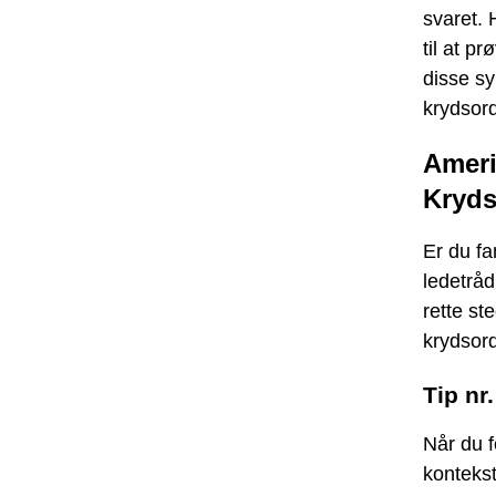
svaret. 
til at p
disse sy
krydsord
Ameri
Kryds
Er du fa
ledetråd
rette ste
krydsord
Tip nr
Når du f
kontekst