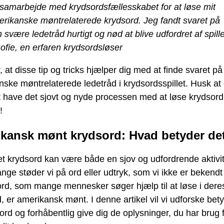
samarbejde med krydsordsfællesskabet for at løse mit
rikanske møntrelaterede krydsord. Jeg fandt svaret på
 svære ledetråd hurtigt og nød at blive udfordret af spille
ofie, en erfaren krydsordsløser
, at disse tip og tricks hjælper dig med at finde svaret på
ske møntrelaterede ledetråd i krydsordsspillet. Husk at 
at have det sjovt og nyde processen med at løse krydsord
!
kansk mønt krydsord: Hvad betyder de
et krydsord kan være både en sjov og udfordrende aktivi
nge støder vi på ord eller udtryk, som vi ikke er bekend
ord, som mange mennesker søger hjælp til at løse i dere
, er amerikansk mønt. I denne artikel vil vi udforske be
 ord og forhåbentlig give dig de oplysninger, du har brug fo