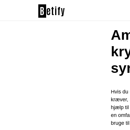
B
etify
Am
kr
sy
Hvis du 
kræver, 
hjælp til
en omfa
bruge til