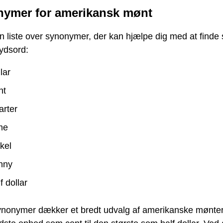
ymer for amerikansk mønt
n liste over synonymer, der kan hjælpe dig med at finde 
rydsord:
lar
nt
arter
me
kel
nny
f dollar
ynonymer dækker et bredt udvalg af amerikanske mønter,