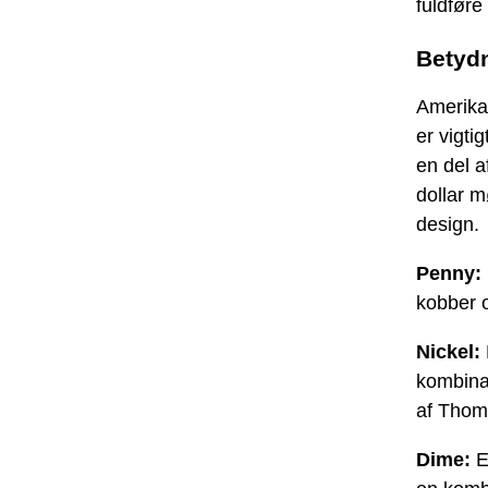
fuldføre
Betyd
Amerika
er vigti
en del a
dollar m
design.
Penny:
kobber 
Nickel:
kombinat
af Thoma
Dime:
E