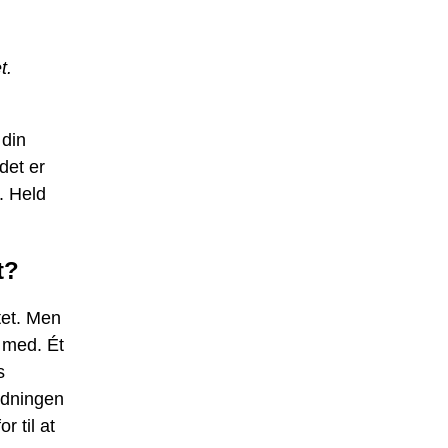
t.
 din
det er
. Held
t?
tet. Men
t med. Ét
s
tydningen
r til at