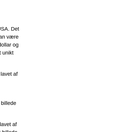
USA. Det
kan være
dollar og
 unikt
lavet af
billede
avet af