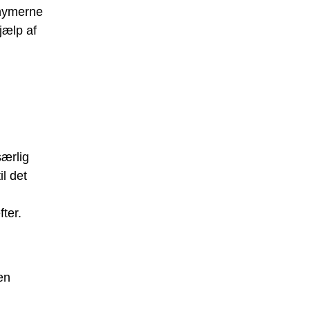
onymerne
jælp af
særlig
l det
fter.
en