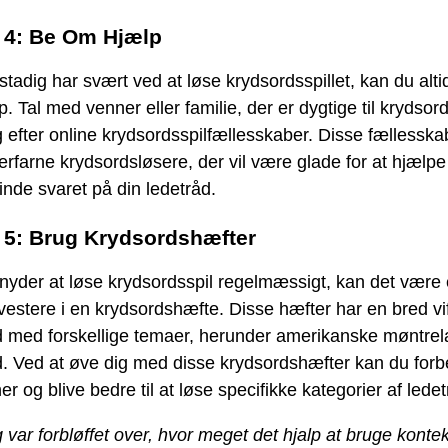
. 4: Be Om Hjælp
stadig har svært ved at løse krydsordsspillet, kan du alt
. Tal med venner eller familie, der er dygtige til krydsord
g efter online krydsordsspilfællesskaber. Disse fællesska
 erfarne krydsordsløsere, der vil være glade for at hjælpe
inde svaret på din ledetråd.
. 5: Brug Krydsordshæfter
nyder at løse krydsordsspil regelmæssigt, kan det være
nvestere i en krydsordshæfte. Disse hæfter har en bred vif
d med forskellige temaer, herunder amerikanske møntrel
d. Ved at øve dig med disse krydsordshæfter kan du forb
er og blive bedre til at løse specifikke kategorier af lede
 var forbløffet over, hvor meget det hjalp at bruge konte