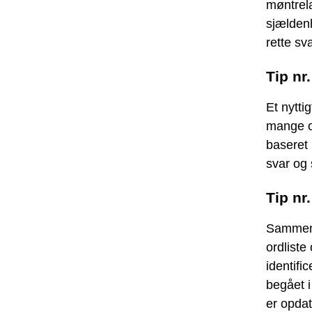
møntrela
sjældenh
rette sva
Tip nr
Et nytti
mange on
baseret 
svar og 
Tip nr
Sammenli
ordlist
identifi
begået i
er opdat