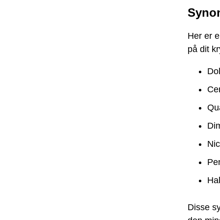
Synon
Her er e
på dit k
Dol
Ce
Qu
Di
Nic
Pe
Hal
Disse s