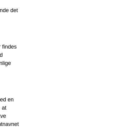
inde det
r findes
rd
nlige
med en
 at
ave
ntnavnet