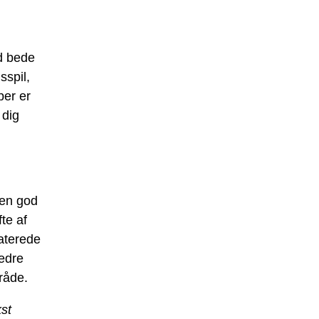
id bede
sspil,
ber er
 dig
 en god
te af
aterede
edre
tråde.
kst