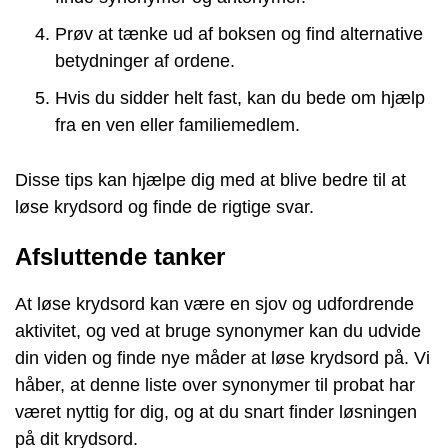
Prøv at tænke ud af boksen og find alternative
betydninger af ordene.
Hvis du sidder helt fast, kan du bede om hjælp
fra en ven eller familiemedlem.
Disse tips kan hjælpe dig med at blive bedre til at
løse krydsord og finde de rigtige svar.
Afsluttende tanker
At løse krydsord kan være en sjov og udfordrende
aktivitet, og ved at bruge synonymer kan du udvide
din viden og finde nye måder at løse krydsord på. Vi
håber, at denne liste over synonymer til probat har
været nyttig for dig, og at du snart finder løsningen
på dit krydsord.