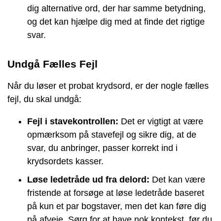
dig alternative ord, der har samme betydning,
og det kan hjælpe dig med at finde det rigtige
svar.
Undgå Fælles Fejl
Når du løser et probat krydsord, er der nogle fælles
fejl, du skal undgå:
Fejl i stavekontrollen:
Det er vigtigt at være
opmærksom på stavefejl og sikre dig, at de
svar, du anbringer, passer korrekt ind i
krydsordets kasser.
Løse ledetråde ud fra delord:
Det kan være
fristende at forsøge at løse ledetråde baseret
på kun et par bogstaver, men det kan føre dig
på afveje. Sørg for at have nok kontekst, før du