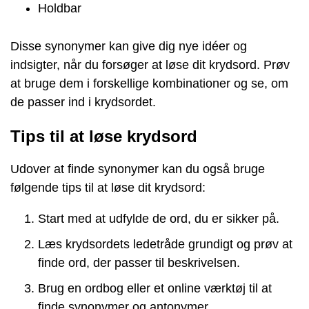
Holdbar
Disse synonymer kan give dig nye idéer og
indsigter, når du forsøger at løse dit krydsord. Prøv
at bruge dem i forskellige kombinationer og se, om
de passer ind i krydsordet.
Tips til at løse krydsord
Udover at finde synonymer kan du også bruge
følgende tips til at løse dit krydsord:
Start med at udfylde de ord, du er sikker på.
Læs krydsordets ledetråde grundigt og prøv at
finde ord, der passer til beskrivelsen.
Brug en ordbog eller et online værktøj til at
finde synonymer og antonymer.