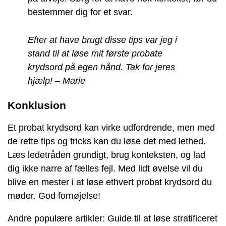
bestemmer dig for et svar.
Efter at have brugt disse tips var jeg i
stand til at løse mit første probate
krydsord på egen hånd. Tak for jeres
hjælp! – Marie
Konklusion
Et probat krydsord kan virke udfordrende, men med
de rette tips og tricks kan du løse det med lethed.
Læs ledetråden grundigt, brug konteksten, og lad
dig ikke narre af fælles fejl. Med lidt øvelse vil du
blive en mester i at løse ethvert probat krydsord du
møder. God fornøjelse!
Andre populære artikler:
Guide til at løse stratificeret