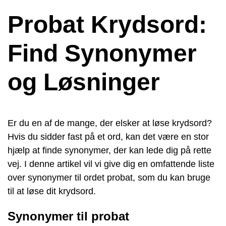
Probat Krydsord:
Find Synonymer
og Løsninger
Er du en af de mange, der elsker at løse krydsord?
Hvis du sidder fast på et ord, kan det være en stor
hjælp at finde synonymer, der kan lede dig på rette
vej. I denne artikel vil vi give dig en omfattende liste
over synonymer til ordet probat, som du kan bruge
til at løse dit krydsord.
Synonymer til probat