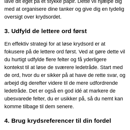
lave dit eget på et stykke papir. Dette vil hjælpe dig
med at organisere dine tanker og give dig en tydelig
oversigt over krydsordet.
3. Udfyld de lettere ord først
En effektiv strategi for at løse krydsord er at
fokusere på de lettere ord først. Ved at gøre dette vil
du hurtigt udfylde flere felter og få yderligere
kontekst til at løse de sværere ledetråde. Start med
de ord, hvor du er sikker på at have de rette svar, og
arbejd dig derefter videre til de mere udfordrende
ledetråde. Det er også en god idé at markere de
ubesvarede felter, du er usikker på, så du nemt kan
komme tilbage til dem senere.
4. Brug krydsreferencer til din fordel