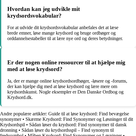
Hvordan kan jeg udvikle mit
krydsordsvokabular?
For at udvide dit krydsordsvokabular anbefales det at læse
brede emner, løse mange krydsord og bruge ordbøger og
orddannelsestabeller til at lære nye ord og deres betydninger.
Er der nogen online ressourcer til at hjælpe mig
med at løse krydsord?
Ja, der er mange online krydsordsordbøger, -løsere og -forums,
der kan hjælpe dig med at løse krydsord og lære mere om
krydsordskunst. Nogle eksempler er Den Danske Ordbog og
Krydsord.dk.
Andre populære artikler:
Guide til at løse krydsord: Find bevægelse
synonymer
•
Skærme Krydsord: Find Synonymer og Løsninger til dit
Krydsordspil
•
Sådan løser du krydsord: Find synonymer til dansk
dronning
•
Sådan løser du krydsordsspil – Find synonym til
fredssymbol
•
Måben Krydsord: Find Synonymer og Løsninger
•