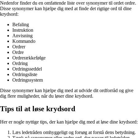
Nedenfor finder du en omfattende liste over synonymer til ordet ordre.
Disse synonymer kan hjælpe dig med at finde det rigtige ord til dine
krydsord:
Befaling
Instruktion
Anvisning
Kommando
Ordrer
Ordre
Ordrerækkefølge
Ordring
Ordringsseddel
Ordringsliste
Ordringssystem
Disse synonymer kan hjælpe dig med at udvide dit ordforråd og give
dig flere muligheder, når du løser dine krydsord.
Tips til at løse krydsord
Her er nogle nyttige tips, der kan hjælpe dig med at løse dine krydsord:
Læs ledetråden omhyggeligt og forsøg at forstå dens betydning.
Tænk på synonymer eller andre ord, der passer til ledetråden.