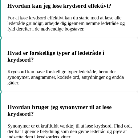
Hvordan kan jeg løse krydsord effektivt?
For at løse krydsord effektivt kan du starte med at læse alle
ledetråde grundigt, arbejde dig igennem nemme ledetråde og
fyld derefter i de nødvendige bogstaver.
Hvad er forskellige typer af ledetråde i
krydsord?
Krydsord kan have forskellige typer ledetråde, herunder
synonymer, anagrammer, kodede ord, antydninger og endda
gåder.
Hvordan bruger jeg synonymer til at løse
krydsord?
Synonymer er et kraftfuldt værktøj til at løse krydsord. Find ord,
der har lignende betydning som den givne ledetråd og prøv at
indsætte dem i krydsordets gitter.