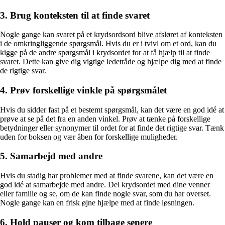
3. Brug konteksten til at finde svaret
Nogle gange kan svaret på et krydsordsord blive afsløret af konteksten
i de omkringliggende spørgsmål. Hvis du er i tvivl om et ord, kan du
kigge på de andre spørgsmål i krydsordet for at få hjælp til at finde
svaret. Dette kan give dig vigtige ledetråde og hjælpe dig med at finde
de rigtige svar.
4. Prøv forskellige vinkle på spørgsmålet
Hvis du sidder fast på et bestemt spørgsmål, kan det være en god idé at
prøve at se på det fra en anden vinkel. Prøv at tænke på forskellige
betydninger eller synonymer til ordet for at finde det rigtige svar. Tænk
uden for boksen og vær åben for forskellige muligheder.
5. Samarbejd med andre
Hvis du stadig har problemer med at finde svarene, kan det være en
god idé at samarbejde med andre. Del krydsordet med dine venner
eller familie og se, om de kan finde nogle svar, som du har overset.
Nogle gange kan en frisk øjne hjælpe med at finde løsningen.
6. Hold pauser og kom tilbage senere