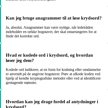
Kan jeg bruge anagrammer til at løse krydsord?
Ja, absolut. Anagrammer kan være nyttige, når ledetråden
indeholder en række bogstaver, der skal omarrangeres for at
finde det korrekte ord.
Hvad er kodede ord i krydsord, og hvordan
løser jeg dem?
Kodede ord indikerer, at en form for kodning eller omdannelse
er anvendt på de angivne bogstaver. Prøv at afkode koden ved
hjælp af kendte kryptografiske metoder eller ved at identificere
gentagende mønstre.
Hvordan kan jeg drage fordel af antydninger i
krydsord?