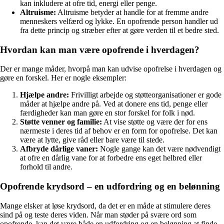
kan inkludere at ofre tid, energi eller penge.
Altruisme:
Altruisme betyder at handle for at fremme andre
menneskers velfærd og lykke. En opofrende person handler ud
fra dette princip og stræber efter at gøre verden til et bedre sted.
Hvordan kan man være opofrende i hverdagen?
Der er mange måder, hvorpå man kan udvise opofrelse i hverdagen og
gøre en forskel. Her er nogle eksempler:
Hjælpe andre:
Frivilligt arbejde og støtteorganisationer er gode
måder at hjælpe andre på. Ved at donere ens tid, penge eller
færdigheder kan man gøre en stor forskel for folk i nød.
Støtte venner og familie:
At vise støtte og være der for ens
nærmeste i deres tid af behov er en form for opofrelse. Det kan
være at lytte, give råd eller bare være til stede.
Afbryde dårlige vaner:
Nogle gange kan det være nødvendigt
at ofre en dårlig vane for at forbedre ens eget helbred eller
forhold til andre.
Opofrende krydsord – en udfordring og en belønning
Mange elsker at løse krydsord, da det er en måde at stimulere deres
sind på og teste deres viden. Når man støder på svære ord som
opofrende, kan det være både en udfordring og en belønning at finde