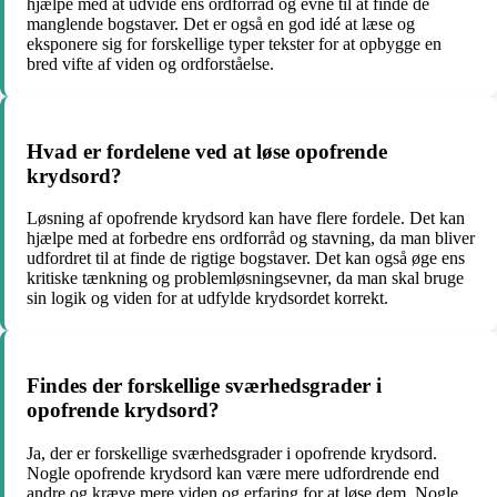
hjælpe med at udvide ens ordforråd og evne til at finde de
manglende bogstaver. Det er også en god idé at læse og
eksponere sig for forskellige typer tekster for at opbygge en
bred vifte af viden og ordforståelse.
Hvad er fordelene ved at løse opofrende
krydsord?
Løsning af opofrende krydsord kan have flere fordele. Det kan
hjælpe med at forbedre ens ordforråd og stavning, da man bliver
udfordret til at finde de rigtige bogstaver. Det kan også øge ens
kritiske tænkning og problemløsningsevner, da man skal bruge
sin logik og viden for at udfylde krydsordet korrekt.
Findes der forskellige sværhedsgrader i
opofrende krydsord?
Ja, der er forskellige sværhedsgrader i opofrende krydsord.
Nogle opofrende krydsord kan være mere udfordrende end
andre og kræve mere viden og erfaring for at løse dem. Nogle