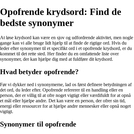
Opofrende krydsord: Find de
bedste synonymer
At løse krydsord kan være en sjov og udfordrende aktivitet, men nogle
gange kan vi alle bruge lidt hjælp til at finde de rigtige ord. Hvis du
leder efter synonymer til et specifikt ord i et opofrende krydsord, er du
kommet til det rette sted. Her finder du en omfattende liste over
synonymer, der kan hjælpe dig med at fuldføre dit krydsord.
Hvad betyder opofrende?
Før vi dykker ned i synonymerne, lad os først definere betydningen af
det ord, du leder efter. Opofrende refererer til en handling eller en
person, der er villig til at ofre noget vigtigt eller værdifuldt for at opnå
et mål eller hjælpe andre. Det kan være en person, der ofrer sin tid,
energi eller ressourcer for at hjælpe andre mennesker eller opnå noget
vigtigt.
Synonymer til opofrende