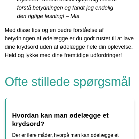
forstå betydningen og fandt jeg endelig
den rigtige løsning! – Mia
Med disse tips og en bedre forståelse af
betydningen af ødelægge er du godt rustet til at lave
dine krydsord uden at ødelægge hele din oplevelse.
Held og lykke med dine fremtidige udfordringer!
Ofte stillede spørgsmål
Hvordan kan man ødelægge et
krydsord?
Der er flere måder, hvorpå man kan ødelægge et