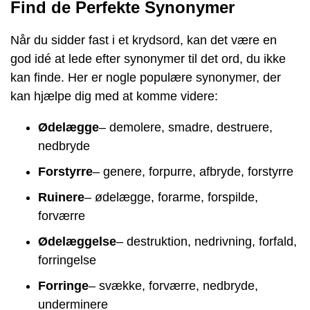
Find de Perfekte Synonymer
Når du sidder fast i et krydsord, kan det være en
god idé at lede efter synonymer til det ord, du ikke
kan finde. Her er nogle populære synonymer, der
kan hjælpe dig med at komme videre:
Ødelægge
– demolere, smadre, destruere,
nedbryde
Forstyrre
– genere, forpurre, afbryde, forstyrre
Ruinere
– ødelægge, forarme, forspilde,
forværre
Ødelæggelse
– destruktion, nedrivning, forfald,
forringelse
Forringe
– svække, forværre, nedbryde,
underminere