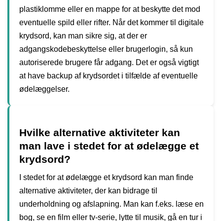
plastiklomme eller en mappe for at beskytte det mod
eventuelle spild eller rifter. Når det kommer til digitale
krydsord, kan man sikre sig, at der er
adgangskodebeskyttelse eller brugerlogin, så kun
autoriserede brugere får adgang. Det er også vigtigt
at have backup af krydsordet i tilfælde af eventuelle
ødelæggelser.
Hvilke alternative aktiviteter kan
man lave i stedet for at ødelægge et
krydsord?
I stedet for at ødelægge et krydsord kan man finde
alternative aktiviteter, der kan bidrage til
underholdning og afslapning. Man kan f.eks. læse en
bog, se en film eller tv-serie, lytte til musik, gå en tur i