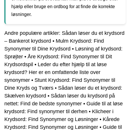
hjælp eller bruge en ordbog for at finde de korrekte
løsninger.
Andre populære artikler:
Sådan løser du et krydsord
– Bankerot krydsord
•
Mulm Krydsord: Find
Synonymer til Dine Krydsord
•
Løsning af krydsord:
Sprøjter
•
Åre Krydsord: Find Synonymer til Dit
Krydsordspil
•
Leder du efter hjælp til at løse
krydsord? Her er en omfattende liste over
synonymer
•
Stunt Krydsord: Find Synonymer til
Dine Kryds og Tværs
•
Sådan løser du et krydsord:
Skælven krydsord
•
Sådan løser du krydsord på
nettet: Find de bedste synonymer
•
Guide til at løse
krydsord: Find synonymer til derhen
•
Klicheer i
Krydsord: Find Synonymer og Løsninger
•
Kårede
Krydsord: Find Synonymer og Løsninger
•
Guide til