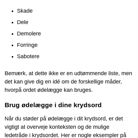
Skade
Dele
Demolere
Forringe
Sabotere
Bemærk, at dette ikke er en udtømmende liste, men
det kan give dig en idé om de forskellige måder,
hvorpå ordet ødelægge kan bruges.
Brug ødelægge i dine krydsord
Når du støder på ødelægge i dit krydsord, er det
vigtigt at overveje konteksten og de mulige
ledetråde i krydsordet. Her er nogle eksempler på