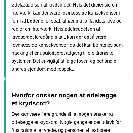
ødelæggelsen af krydsordet. Hvis det drejer sig om
hærværk, kan der være lovmæssige konsekvenser i
form af bøder eller straf, afhængigt af landets love og
regler om hærværk. Hvis ødelæggelsen af
krydsordet foregår digitalt, kan der også være
lovmæssige konsekvenser, da det kan betragtes som
hacking eller uautoriseret adgang til elektroniske
systemer. Det er vigtigt at følge loven og behandle
andres ejendom med respekt.
Hvorfor ønsker nogen at ødelægge
et krydsord?
Der kan være flere grunde til, at nogen ønsker at
ødelægge et krydsord. Nogle gange er det udtryk for
frustration eller vrede, og personen vil sabotere