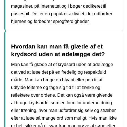
magasiner, på internettet og i bøger dedikeret til
puslespil. Det er en populær aktivitet, der udfordrer
hjernen og forbedrer sprogfærdigheder.
Hvordan kan man få glæde af et
krydsord uden at ødelægge det?
Man kan få glæde af et krydsord uden at ødelægge
det ved at løse det på en fredelig og respektfuld
måde. Man kan bruge en blyant eller pen til at
udfylde felterne og tage sig tid til at tænke og
reflektere over ordene. Det kan også være givende
at bruge krydsordet som en form for underholdning
eller træning, hvor man udfordrer sig selv og stræber
efter at løse så mange ord som muligt. Hvis man ikke
er helt sikker på et svar, kan man prøve at søge efter