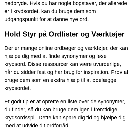
nedbryde. Hvis du har nogle bogstaver, der allerede
er i krydsordet, kan du bruge dem som
udgangspunkt for at danne nye ord.
Hold Styr på Ordlister og Værktøjer
Der er mange online ordbøger og værktøjer, der kan
hjælpe dig med at finde synonymer og løse
krydsord. Disse ressourcer kan være uvurderlige,
når du sidder fast og har brug for inspiration. Prøv at
bruge dem som en ekstra hjælp til at ødelægge
krydsordet.
Et godt tip er at oprette en liste over de synonymer,
du finder, så du kan bruge dem igen i fremtidige
krydsordsspil. Dette kan spare dig tid og hjælpe dig
med at udvide dit ordforråd.