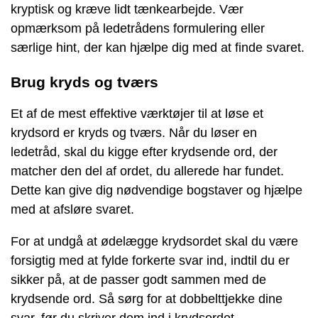
kryptisk og kræve lidt tænkearbejde. Vær
opmærksom på ledetrådens formulering eller
særlige hint, der kan hjælpe dig med at finde svaret.
Brug kryds og tværs
Et af de mest effektive værktøjer til at løse et
krydsord er kryds og tværs. Når du løser en
ledetråd, skal du kigge efter krydsende ord, der
matcher den del af ordet, du allerede har fundet.
Dette kan give dig nødvendige bogstaver og hjælpe
med at afsløre svaret.
For at undgå at ødelægge krydsordet skal du være
forsigtig med at fylde forkerte svar ind, indtil du er
sikker på, at de passer godt sammen med de
krydsende ord. Så sørg for at dobbelttjekke dine
svar, før du skriver dem ind i krydsordet.