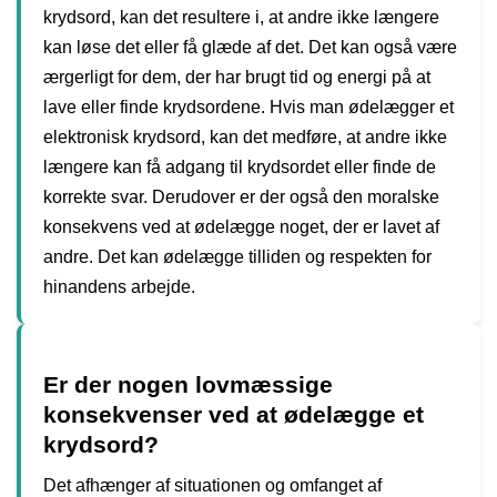
krydsord, kan det resultere i, at andre ikke længere
kan løse det eller få glæde af det. Det kan også være
ærgerligt for dem, der har brugt tid og energi på at
lave eller finde krydsordene. Hvis man ødelægger et
elektronisk krydsord, kan det medføre, at andre ikke
længere kan få adgang til krydsordet eller finde de
korrekte svar. Derudover er der også den moralske
konsekvens ved at ødelægge noget, der er lavet af
andre. Det kan ødelægge tilliden og respekten for
hinandens arbejde.
Er der nogen lovmæssige
konsekvenser ved at ødelægge et
krydsord?
Det afhænger af situationen og omfanget af