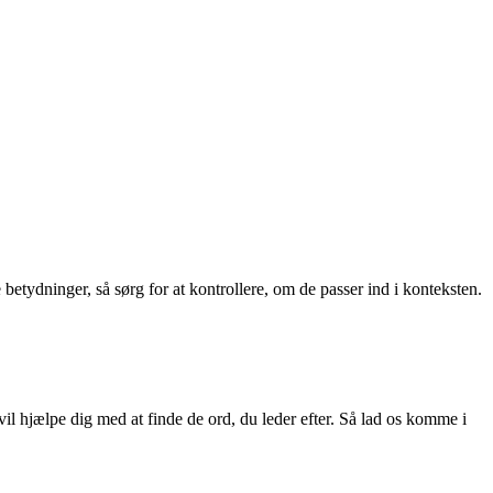
betydninger, så sørg for at kontrollere, om de passer ind i konteksten.
r vil hjælpe dig med at finde de ord, du leder efter. Så lad os komme i