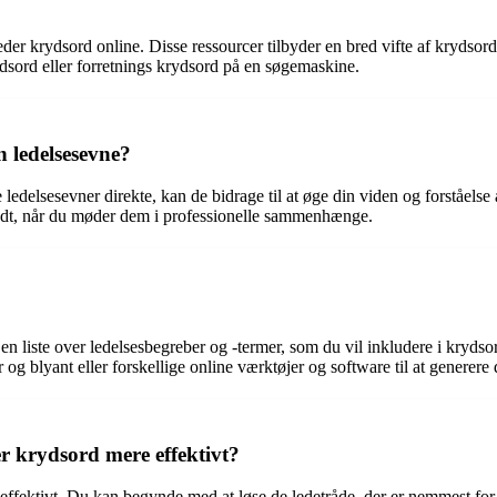
der krydsord online. Disse ressourcer tilbyder en bred vifte af krydsor
sord eller forretnings krydsord på en søgemaskine.
 ledelsesevne?
edelsesevner direkte, kan de bidrage til at øge din viden og forståelse 
redt, når du møder dem i professionelle sammenhænge.
 en liste over ledelsesbegreber og -termer, som du vil inkludere i krydso
r og blyant eller forskellige online værktøjer og software til at generere 
der krydsord mere effektivt?
e effektivt. Du kan begynde med at løse de ledetråde, der er nemmest for