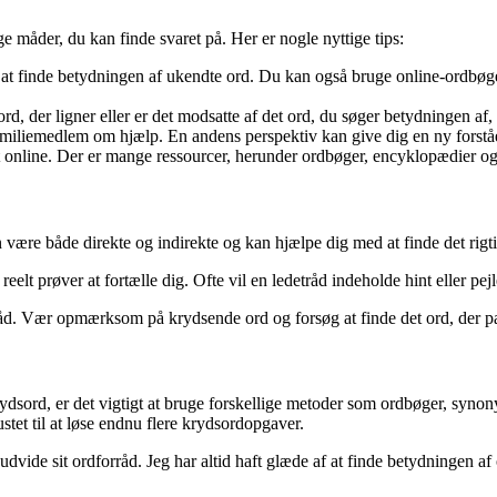
ge måder, du kan finde svaret på. Her er nogle nyttige tips:
l at finde betydningen af ukendte ord. Du kan også bruge online-ordbøge
, der ligner eller er det modsatte af det ord, du søger betydningen af
familiemedlem om hjælp. En andens perspektiv kan give dig en ny forståe
 online. Der er mange ressourcer, herunder ordbøger, encyklopædier og 
være både direkte og indirekte og kan hjælpe dig med at finde det rigtig
reelt prøver at fortælle dig. Ofte vil en ledetråd indeholde hint eller p
detråd. Vær opmærksom på krydsende ord og forsøg at finde det ord, de
krydsord, er det vigtigt at bruge forskellige metoder som ordbøger, syn
tet til at løse endnu flere krydsordopgaver.
udvide sit ordforråd. Jeg har altid haft glæde af at finde betydningen a