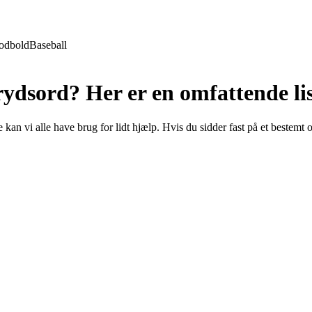
odbold
Baseball
 krydsord? Her er en omfattende l
n vi alle have brug for lidt hjælp. Hvis du sidder fast på et bestemt or