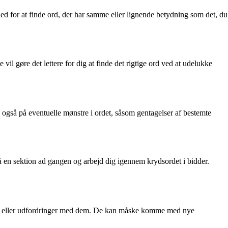
d for at finde ord, der har samme eller lignende betydning som det, du
il gøre det lettere for dig at finde det rigtige ord ved at udelukke
 også på eventuelle mønstre i ordet, såsom gentagelser af bestemte
 en sektion ad gangen og arbejd dig igennem krydsordet i bidder.
mål eller udfordringer med dem. De kan måske komme med nye