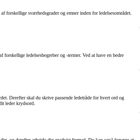
d af forskellige sværhedsgrader og emner inden for ledelsesområdet.
af forskellige ledelsesbegreber og -termer. Ved at have en bedre
rdet. Derefter skal du skrive passende ledetråde for hvert ord og
dit leder krydsord.
 dig, og derefter arbejde dig gradvist fremad. Du kan også forsøge at