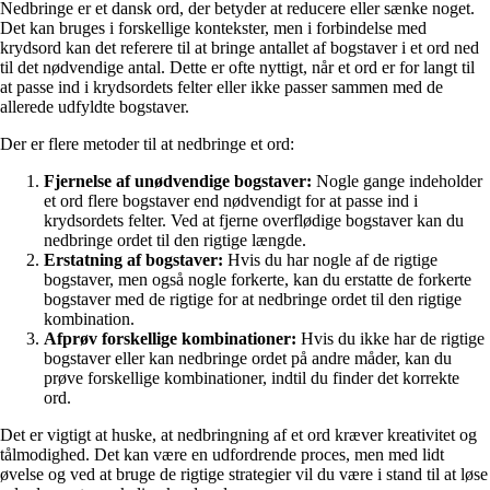
Nedbringe er et dansk ord, der betyder at reducere eller sænke noget.
Det kan bruges i forskellige kontekster, men i forbindelse med
krydsord kan det referere til at bringe antallet af bogstaver i et ord ned
til det nødvendige antal. Dette er ofte nyttigt, når et ord er for langt til
at passe ind i krydsordets felter eller ikke passer sammen med de
allerede udfyldte bogstaver.
Der er flere metoder til at nedbringe et ord:
Fjernelse af unødvendige bogstaver:
Nogle gange indeholder
et ord flere bogstaver end nødvendigt for at passe ind i
krydsordets felter. Ved at fjerne overflødige bogstaver kan du
nedbringe ordet til den rigtige længde.
Erstatning af bogstaver:
Hvis du har nogle af de rigtige
bogstaver, men også nogle forkerte, kan du erstatte de forkerte
bogstaver med de rigtige for at nedbringe ordet til den rigtige
kombination.
Afprøv forskellige kombinationer:
Hvis du ikke har de rigtige
bogstaver eller kan nedbringe ordet på andre måder, kan du
prøve forskellige kombinationer, indtil du finder det korrekte
ord.
Det er vigtigt at huske, at nedbringning af et ord kræver kreativitet og
tålmodighed. Det kan være en udfordrende proces, men med lidt
øvelse og ved at bruge de rigtige strategier vil du være i stand til at løse