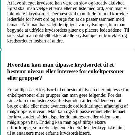
At lave sit eget krydsord kan være en sjov og kreativ aktivitet.
Først skal man vælge et tema eller en liste med ord, som man vil
inkludere i krydsordet. Dernæst skal man finde frem til korrekte
ledetråde for hvert ord og sørge for, at de passer sammen med
temaet. Når man har valgt de rigtige svarkrydsninger, kan man
begynde at udfylde krydsordets gitter og placere ledetrådene. Til
sidst skal man dobbelttjekke, at alle krydsninger er korrekte, og
krydsordet er løsbart af andre.
Hvordan kan man tilpasse krydsordet til et
bestemt niveau eller interesse for enkeltpersoner
eller grupper?
For at tilpasse et krydsord til et bestemt niveau eller interesse for
enkeltpersoner eller grupper kan man gøre følgende: For det
første kan man justere sværhedsgraden af ledetrådene ved at
bruge enkle eller mere avancerede ordforklaringer, afhængigt af
målgruppens niveau. Man kan også tilpasse emnet eller temaet
for krydsordet, så det afspejler de interesser eller viden, som
målgruppen har. Endelig kan man også tilføje ekstra
udfordringer, som rebuslignende ledetråde eller kryptiske hint,
til at engagere mere erfarne krydsordsløsere.