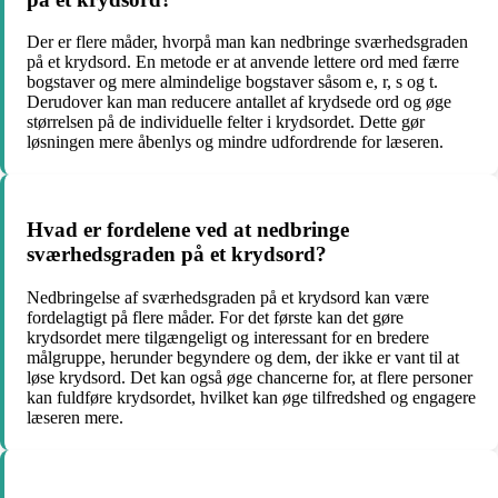
Der er flere måder, hvorpå man kan nedbringe sværhedsgraden
på et krydsord. En metode er at anvende lettere ord med færre
bogstaver og mere almindelige bogstaver såsom e, r, s og t.
Derudover kan man reducere antallet af krydsede ord og øge
størrelsen på de individuelle felter i krydsordet. Dette gør
løsningen mere åbenlys og mindre udfordrende for læseren.
Hvad er fordelene ved at nedbringe
sværhedsgraden på et krydsord?
Nedbringelse af sværhedsgraden på et krydsord kan være
fordelagtigt på flere måder. For det første kan det gøre
krydsordet mere tilgængeligt og interessant for en bredere
målgruppe, herunder begyndere og dem, der ikke er vant til at
løse krydsord. Det kan også øge chancerne for, at flere personer
kan fuldføre krydsordet, hvilket kan øge tilfredshed og engagere
læseren mere.