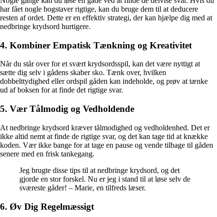
Nogle gange kan du løse en gåde ved at finde de delvise svar. Hvis du
har fået nogle bogstaver rigtige, kan du bruge dem til at deducere
resten af ordet. Dette er en effektiv strategi, der kan hjælpe dig med at
nedbringe krydsord hurtigere.
4. Kombiner Empatisk Tænkning og Kreativitet
Når du står over for et svært krydsordsspil, kan det være nyttigt at
sætte dig selv i gådens skaber sko. Tænk over, hvilken
dobbelttydighed eller ordspil gåden kan indeholde, og prøv at tænke
ud af boksen for at finde det rigtige svar.
5. Vær Tålmodig og Vedholdende
At nedbringe krydsord kræver tålmodighed og vedholdenhed. Det er
ikke altid nemt at finde de rigtige svar, og det kan tage tid at knække
koden. Vær ikke bange for at tage en pause og vende tilbage til gåden
senere med en frisk tankegang.
Jeg brugte disse tips til at nedbringe krydsord, og det
gjorde en stor forskel. Nu er jeg i stand til at løse selv de
sværeste gåder! – Marie, en tilfreds læser.
6. Øv Dig Regelmæssigt