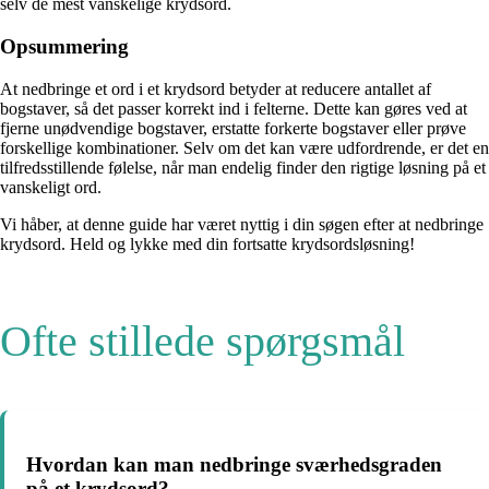
selv de mest vanskelige krydsord.
Opsummering
At nedbringe et ord i et krydsord betyder at reducere antallet af
bogstaver, så det passer korrekt ind i felterne. Dette kan gøres ved at
fjerne unødvendige bogstaver, erstatte forkerte bogstaver eller prøve
forskellige kombinationer. Selv om det kan være udfordrende, er det en
tilfredsstillende følelse, når man endelig finder den rigtige løsning på et
vanskeligt ord.
Vi håber, at denne guide har været nyttig i din søgen efter at nedbringe
krydsord. Held og lykke med din fortsatte krydsordsløsning!
Ofte stillede spørgsmål
Hvordan kan man nedbringe sværhedsgraden
på et krydsord?