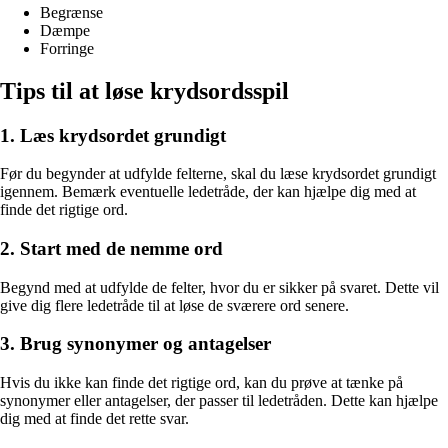
Begrænse
Dæmpe
Forringe
Tips til at løse krydsordsspil
1. Læs krydsordet grundigt
Før du begynder at udfylde felterne, skal du læse krydsordet grundigt
igennem. Bemærk eventuelle ledetråde, der kan hjælpe dig med at
finde det rigtige ord.
2. Start med de nemme ord
Begynd med at udfylde de felter, hvor du er sikker på svaret. Dette vil
give dig flere ledetråde til at løse de sværere ord senere.
3. Brug synonymer og antagelser
Hvis du ikke kan finde det rigtige ord, kan du prøve at tænke på
synonymer eller antagelser, der passer til ledetråden. Dette kan hjælpe
dig med at finde det rette svar.