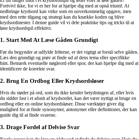
Er du fanget midt i et krydsordsspil og leder efter at løse gåden?
Fortvivl ikke, for vi er her for at hjælpe dig med at opnå triumf. At
nedbringe krydsord kan virke som en uoverkommelig opgave, men
med den rette tilgang og strategi kan du knække koden og blive
krydsordmester. I denne guide vil vi dele praktiske tips og tricks til at
løse krydsordspil effektivt.
1. Start Med At Læse Gåden Grundigt
Før du begynder at udfylde felterne, er det vigtigt at forstå selve gåden.
Læs den grundigt og prøv at finde ud af dens tema eller specifikke
hint. Bemærk eventuelle nøgleord eller spor, der kan hjælpe dig med at
identificere de korrekte svar.
2. Brug En Ordbog Eller Krydsordsløser
Hvis du støder på ord, som du ikke kender betydningen af, eller hvis
du sidder fast i et afsnit af krydsordet, kan det være nyttigt at bruge en
ordbog eller en online krydsordsløser. Disse værktøjer giver dig
mulighed for at finde synonymer, antonymer eller definitioner, der kan
guide dig til at finde svarene.
3. Drage Fordel af Delvise Svar