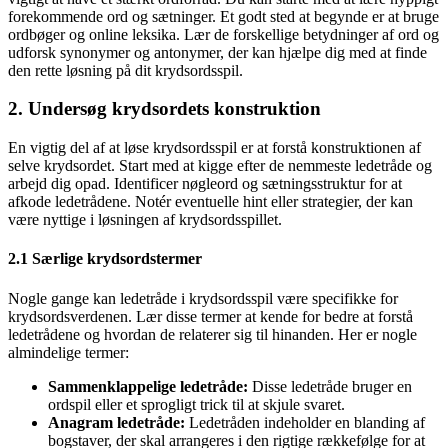
forekommende ord og sætninger. Et godt sted at begynde er at bruge
ordbøger og online leksika. Lær de forskellige betydninger af ord og
udforsk synonymer og antonymer, der kan hjælpe dig med at finde
den rette løsning på dit krydsordsspil.
2. Undersøg krydsordets konstruktion
En vigtig del af at løse krydsordsspil er at forstå konstruktionen af
selve krydsordet. Start med at kigge efter de nemmeste ledetråde og
arbejd dig opad. Identificer nøgleord og sætningsstruktur for at
afkode ledetrådene. Notér eventuelle hint eller strategier, der kan
være nyttige i løsningen af krydsordsspillet.
2.1 Særlige krydsordstermer
Nogle gange kan ledetråde i krydsordsspil være specifikke for
krydsordsverdenen. Lær disse termer at kende for bedre at forstå
ledetrådene og hvordan de relaterer sig til hinanden. Her er nogle
almindelige termer:
Sammenklappelige ledetråde:
Disse ledetråde bruger en
ordspil eller et sprogligt trick til at skjule svaret.
Anagram ledetråde:
Ledetråden indeholder en blanding af
bogstaver, der skal arrangeres i den rigtige rækkefølge for at