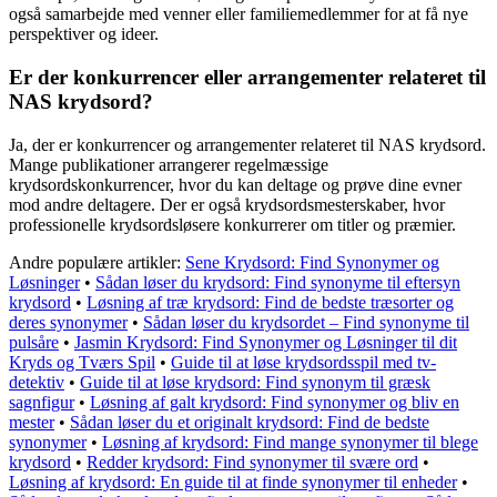
også samarbejde med venner eller familiemedlemmer for at få nye
perspektiver og ideer.
Er der konkurrencer eller arrangementer relateret til
NAS krydsord?
Ja, der er konkurrencer og arrangementer relateret til NAS krydsord.
Mange publikationer arrangerer regelmæssige
krydsordskonkurrencer, hvor du kan deltage og prøve dine evner
mod andre deltagere. Der er også krydsordsmesterskaber, hvor
professionelle krydsordsløsere konkurrerer om titler og præmier.
Andre populære artikler:
Sene Krydsord: Find Synonymer og
Løsninger
•
Sådan løser du krydsord: Find synonyme til eftersyn
krydsord
•
Løsning af træ krydsord: Find de bedste træsorter og
deres synonymer
•
Sådan løser du krydsordet – Find synonyme til
pulsåre
•
Jasmin Krydsord: Find Synonymer og Løsninger til dit
Kryds og Tværs Spil
•
Guide til at løse krydsordsspil med tv-
detektiv
•
Guide til at løse krydsord: Find synonym til græsk
sagnfigur
•
Løsning af galt krydsord: Find synonymer og bliv en
mester
•
Sådan løser du et originalt krydsord: Find de bedste
synonymer
•
Løsning af krydsord: Find mange synonymer til blege
krydsord
•
Redder krydsord: Find synonymer til svære ord
•
Løsning af krydsord: En guide til at finde synonymer til enheder
•