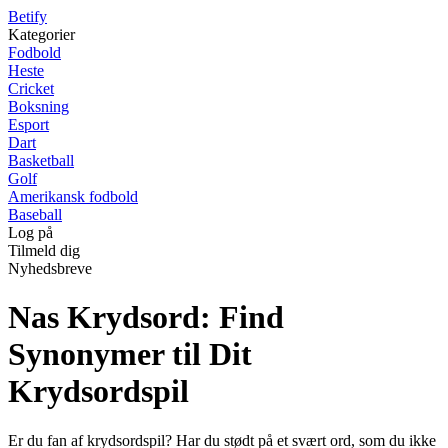
B
etify
Kategorier
Fodbold
Heste
Cricket
Boksning
Esport
Dart
Basketball
Golf
Amerikansk fodbold
Baseball
Log på
Tilmeld dig
Nyhedsbreve
Nas Krydsord: Find
Synonymer til Dit
Krydsordspil
Er du fan af krydsordspil? Har du stødt på et svært ord, som du ikke