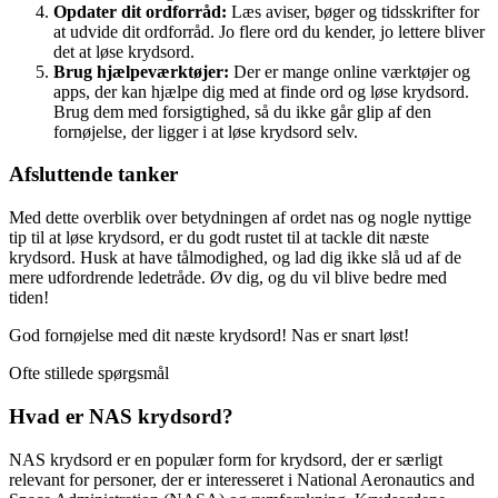
Opdater dit ordforråd:
Læs aviser, bøger og tidsskrifter for
at udvide dit ordforråd. Jo flere ord du kender, jo lettere bliver
det at løse krydsord.
Brug hjælpeværktøjer:
Der er mange online værktøjer og
apps, der kan hjælpe dig med at finde ord og løse krydsord.
Brug dem med forsigtighed, så du ikke går glip af den
fornøjelse, der ligger i at løse krydsord selv.
Afsluttende tanker
Med dette overblik over betydningen af ordet nas og nogle nyttige
tip til at løse krydsord, er du godt rustet til at tackle dit næste
krydsord. Husk at have tålmodighed, og lad dig ikke slå ud af de
mere udfordrende ledetråde. Øv dig, og du vil blive bedre med
tiden!
God fornøjelse med dit næste krydsord! Nas er snart løst!
Ofte stillede spørgsmål
Hvad er NAS krydsord?
NAS krydsord er en populær form for krydsord, der er særligt
relevant for personer, der er interesseret i National Aeronautics and