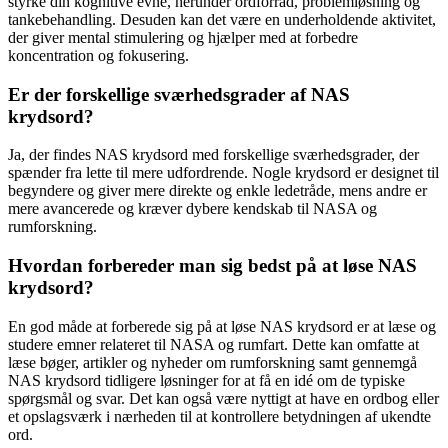
styrke din kognitive evne, herunder ordforråd, problemløsning og
tankebehandling. Desuden kan det være en underholdende aktivitet,
der giver mental stimulering og hjælper med at forbedre
koncentration og fokusering.
Er der forskellige sværhedsgrader af NAS
krydsord?
Ja, der findes NAS krydsord med forskellige sværhedsgrader, der
spænder fra lette til mere udfordrende. Nogle krydsord er designet til
begyndere og giver mere direkte og enkle ledetråde, mens andre er
mere avancerede og kræver dybere kendskab til NASA og
rumforskning.
Hvordan forbereder man sig bedst på at løse NAS
krydsord?
En god måde at forberede sig på at løse NAS krydsord er at læse og
studere emner relateret til NASA og rumfart. Dette kan omfatte at
læse bøger, artikler og nyheder om rumforskning samt gennemgå
NAS krydsord tidligere løsninger for at få en idé om de typiske
spørgsmål og svar. Det kan også være nyttigt at have en ordbog eller
et opslagsværk i nærheden til at kontrollere betydningen af ukendte
ord.