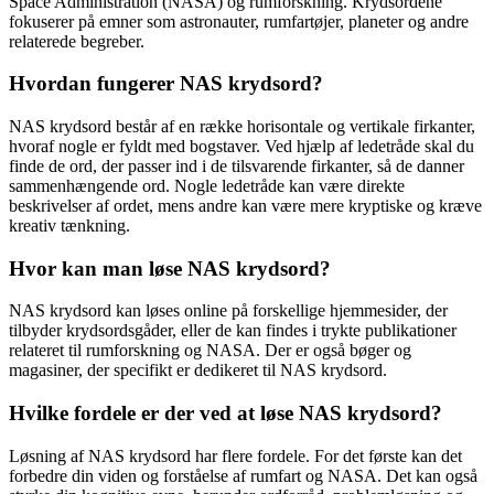
Space Administration (NASA) og rumforskning. Krydsordene
fokuserer på emner som astronauter, rumfartøjer, planeter og andre
relaterede begreber.
Hvordan fungerer NAS krydsord?
NAS krydsord består af en række horisontale og vertikale firkanter,
hvoraf nogle er fyldt med bogstaver. Ved hjælp af ledetråde skal du
finde de ord, der passer ind i de tilsvarende firkanter, så de danner
sammenhængende ord. Nogle ledetråde kan være direkte
beskrivelser af ordet, mens andre kan være mere kryptiske og kræve
kreativ tænkning.
Hvor kan man løse NAS krydsord?
NAS krydsord kan løses online på forskellige hjemmesider, der
tilbyder krydsordsgåder, eller de kan findes i trykte publikationer
relateret til rumforskning og NASA. Der er også bøger og
magasiner, der specifikt er dedikeret til NAS krydsord.
Hvilke fordele er der ved at løse NAS krydsord?
Løsning af NAS krydsord har flere fordele. For det første kan det
forbedre din viden og forståelse af rumfart og NASA. Det kan også