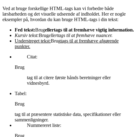
Ved at bruge forskellige HTML-tags kan vi forbedre både
læsbarheden og det visuelle udseende af indholdet. Her er nogle
eksempler på, hvordan du kan bruge HTML-tags i din tekst:
Fed tekst:
Brug
eller
tags til at fremhæve vigtig information.
Kursiv tekst:
Brug
eller
tags til at fremhæve nuancer.
Understreget tekst:
Brug
tags til at fremhæve afgørende
punkter.
Citat:
Brug
tag til at citere første hånds beretninger eller
vidnesbyrd.
Tabel:
Brug
tag til at præsentere statistiske data, specifikationer eller
sammenligninger.
Nummereret liste:
Brug