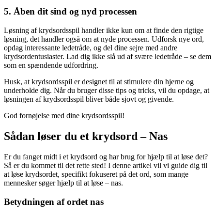
5. Åben dit sind og nyd processen
Løsning af krydsordsspil handler ikke kun om at finde den rigtige
løsning, det handler også om at nyde processen. Udforsk nye ord,
opdag interessante ledetråde, og del dine sejre med andre
krydsordentusiaster. Lad dig ikke slå ud af svære ledetråde – se dem
som en spændende udfordring.
Husk, at krydsordsspil er designet til at stimulere din hjerne og
underholde dig. Når du bruger disse tips og tricks, vil du opdage, at
løsningen af krydsordsspil bliver både sjovt og givende.
God fornøjelse med dine krydsordsspil!
Sådan løser du et krydsord – Nas
Er du fanget midt i et krydsord og har brug for hjælp til at løse det?
Så er du kommet til det rette sted! I denne artikel vil vi guide dig til
at løse krydsordet, specifikt fokuseret på det ord, som mange
mennesker søger hjælp til at løse – nas.
Betydningen af ordet nas