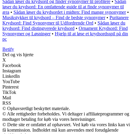
Sådan løser du krydsord og finder synonymer til profitere
•
Sådan
løser du krydsord: En omfattende guide til at finde synonymer til
æra
•
Sådan løser du krydsordet i midten: Find mange synonymer
•
Musikstykker til krydsord – Find de bedste synonymer
•
Puritanere
Krydsord: Find Synonymer til Udfordrende Ord
•
Sådan løser du
krydsord: Find distingverede krydsord
•
Ornament Krydsord: Find
Synonymer og Løsninger
•
Hjælp til at løse et krydsordsspil på din
pc
B
etify
Del og vis hjerte
X
Facebook
Instagram
LinkedIn
YouTube
Pinterest
TikTok
Mail
RSS
© Ophavsretligt beskyttet materiale.
© Alle rettigheder forbeholdes. Vi deltager i affiliateprogrammer og
modtager betaling for køb via vores henvisninger.
© Dette site er omfattet af ophavsret. Ved køb via vores links kan vi
få kommission. Indholdet må kun anvendes med forudgående