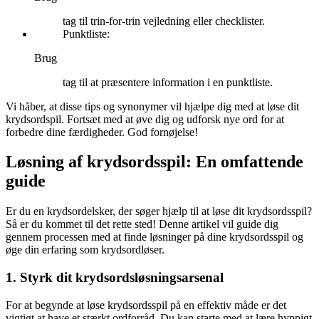
tag til trin-for-trin vejledning eller checklister.
Punktliste:
Brug
tag til at præsentere information i en punktliste.
Vi håber, at disse tips og synonymer vil hjælpe dig med at løse dit
krydsordspil. Fortsæt med at øve dig og udforsk nye ord for at
forbedre dine færdigheder. God fornøjelse!
Løsning af krydsordsspil: En omfattende
guide
Er du en krydsordelsker, der søger hjælp til at løse dit krydsordsspil?
Så er du kommet til det rette sted! Denne artikel vil guide dig
gennem processen med at finde løsninger på dine krydsordsspil og
øge din erfaring som krydsordløser.
1. Styrk dit krydsordsløsningsarsenal
For at begynde at løse krydsordsspil på en effektiv måde er det
vigtigt at have et stærkt ordforråd. Du kan starte med at lære hyppigt