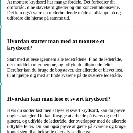
At montere krydsord har mange fordele. Det forbedrer dit
ordforråd, dine stavefærdigheder og din koncentrationsevne.
Det kan også være en underholdende måde at afslappe på og
udfordre din hjerne på samme tid.
Hvordan starter man med at montere et
krydsord?
Start med at læse igennem alle ledetrådene. Find de ledetråde,
der umiddelbart er nemme, og udfyld de tilhørende felter.
Derefter kan du bruge de bogstaver, der allerede er blevet løst,
til at hjælpe dig med at finde svarene på de sværere ledetråde.
Hvordan kan man løse et svært krydsord?
Hvis du sidder fast med at løse et svært krydsord, kan du prøve
nogle strategier. Du kan forsøge at arbejde på tværs og ned i
gitteret, og udfylde de ledetråde, der overlapper med de allerede
udfyldte felter. Du kan også prøve at gætte på svarene og bruge
konteksten til at bekræfte eller afvise dine gæt.