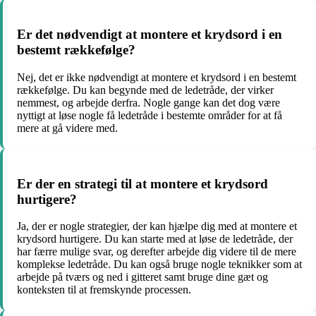
Er det nødvendigt at montere et krydsord i en
bestemt rækkefølge?
Nej, det er ikke nødvendigt at montere et krydsord i en bestemt
rækkefølge. Du kan begynde med de ledetråde, der virker
nemmest, og arbejde derfra. Nogle gange kan det dog være
nyttigt at løse nogle få ledetråde i bestemte områder for at få
mere at gå videre med.
Er der en strategi til at montere et krydsord
hurtigere?
Ja, der er nogle strategier, der kan hjælpe dig med at montere et
krydsord hurtigere. Du kan starte med at løse de ledetråde, der
har færre mulige svar, og derefter arbejde dig videre til de mere
komplekse ledetråde. Du kan også bruge nogle teknikker som at
arbejde på tværs og ned i gitteret samt bruge dine gæt og
konteksten til at fremskynde processen.