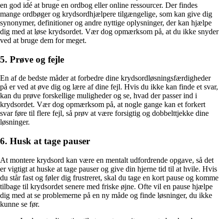
en god idé at bruge en ordbog eller online ressourcer. Der findes
mange ordbøger og krydsordhjælpere tilgængelige, som kan give dig
synonymer, definitioner og andre nyttige oplysninger, der kan hjælpe
dig med at løse krydsordet. Vær dog opmærksom på, at du ikke snyder
ved at bruge dem for meget.
5. Prøve og fejle
En af de bedste måder at forbedre dine krydsordløsningsfærdigheder
på er ved at øve dig og lære af dine fejl. Hvis du ikke kan finde et svar,
kan du prøve forskellige muligheder og se, hvad der passer ind i
krydsordet. Vær dog opmærksom på, at nogle gange kan et forkert
svar føre til flere fejl, så prøv at være forsigtig og dobbelttjekke dine
løsninger.
6. Husk at tage pauser
At montere krydsord kan være en mentalt udfordrende opgave, så det
er vigtigt at huske at tage pauser og give din hjerne tid til at hvile. Hvis
du står fast og føler dig frustreret, skal du tage en kort pause og komme
tilbage til krydsordet senere med friske øjne. Ofte vil en pause hjælpe
dig med at se problemerne på en ny måde og finde løsninger, du ikke
kunne se før.