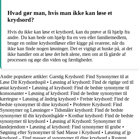
Hvad gør man, hvis man ikke kan løse et
krydsord?
Hvis du ikke kan løse et krydsord, kan du prøve at få hjælp fra
andre. Du kan bede om hjælp fra en ven eller familiemedlem,
bruge en online krydsordløser eller kigge på svarene, når du
ikke kan finde nogen løsninger. Det er vigtigt at huske på, at det
ikke handler om at løse det helt alene, men om at få glæde af
processen og øge din viden og færdigheder.
Andre populære artikler:
Garstig Krydsord: Find Synonymer til at
Løse Dit Krydsordsspil
•
Løsning af krydsord: Find de rigtige ord til
østat krydsord
•
Løsning af krydsord: Find de bedste synonyme til
konsonanter
•
Løsning af krydsord: Find de bedste synonymer til
kærtegne
•
Løsning af åndrig krydsord
•
Frelste krydsord: Find de
bedste synonymer til dine krydsord
•
Profetere Krydsord: Find
Synonymer og Løsninger
•
Tidsmåler krydsord: Find de bedste
synonymer til din krydsordsgåde
•
Kostbar krydsord: Find de bedste
synonymer til krydsord
•
Løsning af Krydsord: Synonymer til
landejendom
•
Løsning af krydsord: Find synonymer til grube
•
Søgning efter Synonymer til Sød Masse i Krydsord
•
Løsning af jp
krydsord – Find masser af synonymer til dine krydsord
•
Rustent