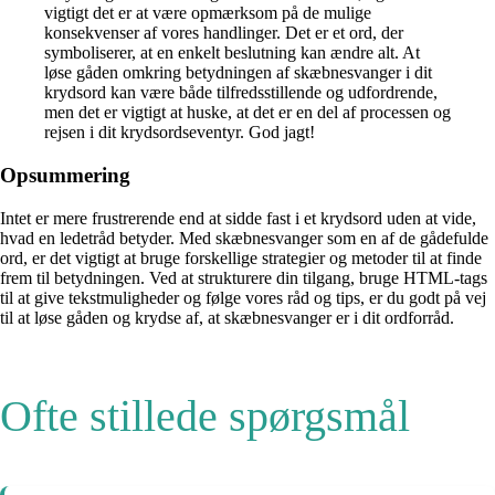
vigtigt det er at være opmærksom på de mulige
konsekvenser af vores handlinger. Det er et ord, der
symboliserer, at en enkelt beslutning kan ændre alt. At
løse gåden omkring betydningen af skæbnesvanger i dit
krydsord kan være både tilfredsstillende og udfordrende,
men det er vigtigt at huske, at det er en del af processen og
rejsen i dit krydsordseventyr. God jagt!
Opsummering
Intet er mere frustrerende end at sidde fast i et krydsord uden at vide,
hvad en ledetråd betyder. Med skæbnesvanger som en af de gådefulde
ord, er det vigtigt at bruge forskellige strategier og metoder til at finde
frem til betydningen. Ved at strukturere din tilgang, bruge HTML-tags
til at give tekstmuligheder og følge vores råd og tips, er du godt på vej
til at løse gåden og krydse af, at skæbnesvanger er i dit ordforråd.
Ofte stillede spørgsmål