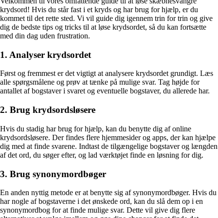
Velkommen til vores omfattende guide til at løse skæbnesvangre
krydsord! Hvis du står fast i et kryds og har brug for hjælp, er du
kommet til det rette sted. Vi vil guide dig igennem trin for trin og give
dig de bedste tips og tricks til at løse krydsordet, så du kan fortsætte
med din dag uden frustration.
1. Analyser krydsordet
Først og fremmest er det vigtigt at analysere krydsordet grundigt. Læs
alle spørgsmålene og prøv at tænke på mulige svar. Tag højde for
antallet af bogstaver i svaret og eventuelle bogstaver, du allerede har.
2. Brug krydsordsløsere
Hvis du stadig har brug for hjælp, kan du benytte dig af online
krydsordsløsere. Der findes flere hjemmesider og apps, der kan hjælpe
dig med at finde svarene. Indtast de tilgængelige bogstaver og længden
af det ord, du søger efter, og lad værktøjet finde en løsning for dig.
3. Brug synonymordbøger
En anden nyttig metode er at benytte sig af synonymordbøger. Hvis du
har nogle af bogstaverne i det ønskede ord, kan du slå dem op i en
synonymordbog for at finde mulige svar. Dette vil give dig flere