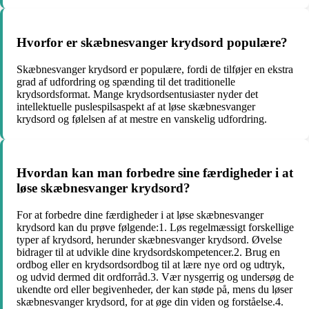
Hvorfor er skæbnesvanger krydsord populære?
Skæbnesvanger krydsord er populære, fordi de tilføjer en ekstra
grad af udfordring og spænding til det traditionelle
krydsordsformat. Mange krydsordsentusiaster nyder det
intellektuelle puslespilsaspekt af at løse skæbnesvanger
krydsord og følelsen af at mestre en vanskelig udfordring.
Hvordan kan man forbedre sine færdigheder i at
løse skæbnesvanger krydsord?
For at forbedre dine færdigheder i at løse skæbnesvanger
krydsord kan du prøve følgende:1. Løs regelmæssigt forskellige
typer af krydsord, herunder skæbnesvanger krydsord. Øvelse
bidrager til at udvikle dine krydsordskompetencer.2. Brug en
ordbog eller en krydsordsordbog til at lære nye ord og udtryk,
og udvid dermed dit ordforråd.3. Vær nysgerrig og undersøg de
ukendte ord eller begivenheder, der kan støde på, mens du løser
skæbnesvanger krydsord, for at øge din viden og forståelse.4.