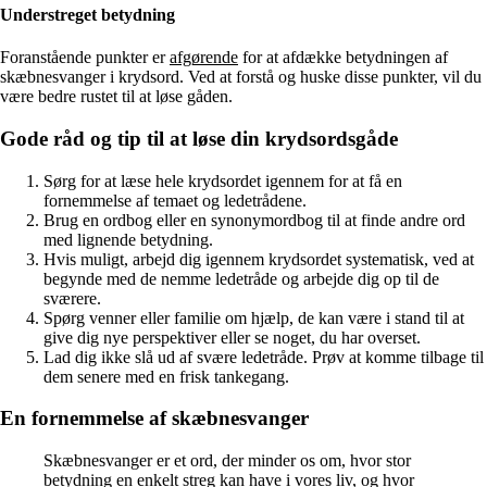
Understreget betydning
Foranstående punkter er
afgørende
for at afdække betydningen af
skæbnesvanger i krydsord. Ved at forstå og huske disse punkter, vil du
være bedre rustet til at løse gåden.
Gode råd og tip til at løse din krydsordsgåde
Sørg for at læse hele krydsordet igennem for at få en
fornemmelse af temaet og ledetrådene.
Brug en ordbog eller en synonymordbog til at finde andre ord
med lignende betydning.
Hvis muligt, arbejd dig igennem krydsordet systematisk, ved at
begynde med de nemme ledetråde og arbejde dig op til de
sværere.
Spørg venner eller familie om hjælp, de kan være i stand til at
give dig nye perspektiver eller se noget, du har overset.
Lad dig ikke slå ud af svære ledetråde. Prøv at komme tilbage til
dem senere med en frisk tankegang.
En fornemmelse af skæbnesvanger
Skæbnesvanger er et ord, der minder os om, hvor stor
betydning en enkelt streg kan have i vores liv, og hvor