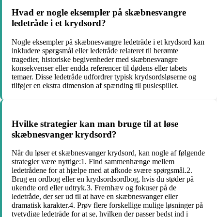
Hvad er nogle eksempler på skæbnesvangre
ledetråde i et krydsord?
Nogle eksempler på skæbnesvangre ledetråde i et krydsord kan
inkludere spørgsmål eller ledetråde relateret til berømte
tragedier, historiske begivenheder med skæbnesvangre
konsekvenser eller endda referencer til dødens eller tabets
temaer. Disse ledetråde udfordrer typisk krydsordsløserne og
tilføjer en ekstra dimension af spænding til puslespillet.
Hvilke strategier kan man bruge til at løse
skæbnesvanger krydsord?
Når du løser et skæbnesvanger krydsord, kan nogle af følgende
strategier være nyttige:1. Find sammenhænge mellem
ledetrådene for at hjælpe med at afkode svære spørgsmål.2.
Brug en ordbog eller en krydsordsordbog, hvis du støder på
ukendte ord eller udtryk.3. Fremhæv og fokuser på de
ledetråde, der ser ud til at have en skæbnesvanger eller
dramatisk karakter.4. Prøv flere forskellige mulige løsninger på
tvetydige ledetråde for at se, hvilken der passer bedst ind i