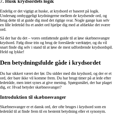
7. Husk krydsordets logik
Endelig er det vigtigt at huske, at krydsord er baseret på logik.
Undersøg omhyggeligt krydningerne mellem de krydsende ord, og
brug dette til at guide dig mod det rigtige svar. Nogle gange kan selv
en lille ledetråd fra et andet ord hjælpe dig med at afdække det svære
ord.
Så der har du det – vores omfattende guide til at løse skæbnesvangre
krydsord. Følg disse trin og brug de foreslåede værktøjer, og du vil
snart finde dig selv i stand til at løse de mest udfordrende krydsordspil.
Held og lykke!
Den betydningsfulde gåde i krydsordet
Du har sikkert været der før. Du sidder med din krydsord, og der er et
ord, der bare ikke vil komme frem. Du har brugt timer på at lede efter
ledetråde, men intet synes at give mening. Spørgsmålet, der har plaget
dig, er: Hvad betyder skæbnesvanger?
Introduktion til skæbnesvanger
Skæbnesvanger er et dansk ord, der ofte bruges i krydsord som en
ledetråd til at finde frem til en bestemt betydning eller et synonym.