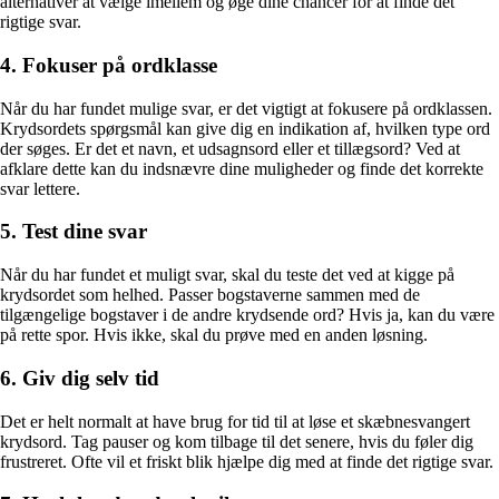
alternativer at vælge imellem og øge dine chancer for at finde det
rigtige svar.
4. Fokuser på ordklasse
Når du har fundet mulige svar, er det vigtigt at fokusere på ordklassen.
Krydsordets spørgsmål kan give dig en indikation af, hvilken type ord
der søges. Er det et navn, et udsagnsord eller et tillægsord? Ved at
afklare dette kan du indsnævre dine muligheder og finde det korrekte
svar lettere.
5. Test dine svar
Når du har fundet et muligt svar, skal du teste det ved at kigge på
krydsordet som helhed. Passer bogstaverne sammen med de
tilgængelige bogstaver i de andre krydsende ord? Hvis ja, kan du være
på rette spor. Hvis ikke, skal du prøve med en anden løsning.
6. Giv dig selv tid
Det er helt normalt at have brug for tid til at løse et skæbnesvangert
krydsord. Tag pauser og kom tilbage til det senere, hvis du føler dig
frustreret. Ofte vil et friskt blik hjælpe dig med at finde det rigtige svar.