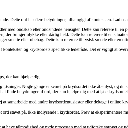
onde. Dette ord har flere betydninger, afhængigt af konteksten. Lad os 
er med ondskab eller ondsindede hensigter. Dette kan referere til en pe
, der bringer ulykke eller dårlig held. Dette kan referere til en situatio
er smerte eller ubehag. Dette kan referere til fysisk smerte eller emotio
af konteksten og krydsordets specifikke ledetråde. Det er vigtigt at overv
s, der kan hjælpe dig:
g løsninger. Nogle gange er svaret på krydsordet ikke åbenlyst, og du 
 at finde betydninger af ord, der kan hjælpe dig med at løse krydsordet
ej at samarbejde med andre krydsordentusiaster eller deltage i online k
ord stavet på, ikke indlysende i krydsordet. Prøv at eksperimentere med
k at have tålmodighed og nyde processen med at udforske sproget og ud