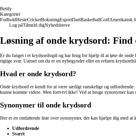
B
etify
Kategorier
Fodbold
Heste
Cricket
Boksning
Esport
Dart
Basketball
Golf
Amerikansk f
Log på
Tilmeld dig
Nyhedsbreve
Løsning af onde krydsord: Find
Er du fanget i et krydsordsspil og har brug for hjælp til at løse de onde
rigtige svar. Uanset om du er en nybegynder eller en erfaren krydsordslø
Hvad er onde krydsord?
Onde krydsord er kendt for at være særligt vanskelige og udfordrende. 
kunne komme videre. Men fortvivl ikke! Ved at bruge synonymer kan du 
Synonymer til onde krydsord
Her er en omfattende liste over synonymer, der kan hjælpe dig med at 
Udfordrende
Svært