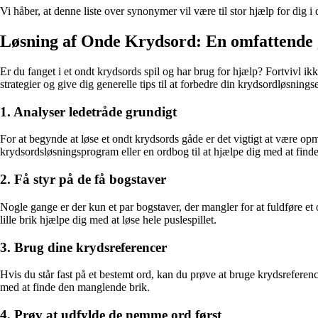
Vi håber, at denne liste over synonymer vil være til stor hjælp for dig
Løsning af Onde Krydsord: En omfattende 
Er du fanget i et ondt krydsords spil og har brug for hjælp? Fortvivl ik
strategier og give dig generelle tips til at forbedre din krydsordløsn
1. Analyser ledetråde grundigt
For at begynde at løse et ondt krydsords gåde er det vigtigt at være o
krydsordsløsningsprogram eller en ordbog til at hjælpe dig med at fi
2. Få styr på de få bogstaver
Nogle gange er der kun et par bogstaver, der mangler for at fuldføre et 
lille brik hjælpe dig med at løse hele puslespillet.
3. Brug dine krydsreferencer
Hvis du står fast på et bestemt ord, kan du prøve at bruge krydsreferencer
med at finde den manglende brik.
4. Prøv at udfylde de nemme ord først