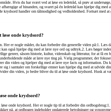
t område. Hvis du har svært ved at løse en ledetråd, så prøv at undersøg
r afhængige af hinanden, og svaret på én ledetråd kan hjælpe dig med a
 onde krydsord handler om tålmodighed og vedholdenhed. Fortsæt med at øv
t løse onde krydsord?
den. Her er nogle måder, du kan forbedre din generelle viden på:1. Læs d
 kan også hjælpe dig med at lære nye ord og udtryk.2. Læs bøger inden 
ige genrer, såsom historie, kultur, videnskab og litteratur, for at få en
erholdende måde at lære nye ting på. Vælg programmer, der fokuserer 
rer din viden og hjælper dig med at lære nye facts og information. Du kan 
 sig i samtaler om forskellige emner kan hjælpe dig med at udvide din v
dvider din viden, jo bedre bliver du til at løse onde krydsord. Husk at v
løse onde krydsord?
 løse onde krydsord. Her er nogle tip til at forbedre din ordbogsbrug:1
 sikker på, at ordbogen indeholder opdaterede betydninger og synonyme