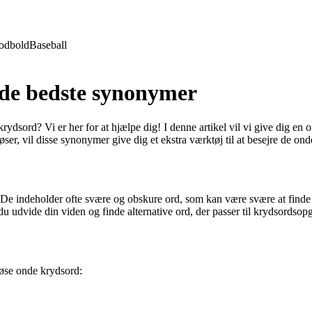
odbold
Baseball
 de bedste synonymer
 krydsord? Vi er her for at hjælpe dig! I denne artikel vil vi give dig e
ser, vil disse synonymer give dig et ekstra værktøj til at besejre de on
De indeholder ofte svære og obskure ord, som kan være svære at finde ud
udvide din viden og finde alternative ord, der passer til krydsordsop
løse onde krydsord: