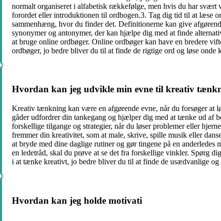
normalt organiseret i alfabetisk rækkefølge, men hvis du har svært v
forordet eller introduktionen til ordbogen.3. Tag dig tid til at læse 
sammenhæng, hvor du finder det. Definitionerne kan give afgørende
synonymer og antonymer, der kan hjælpe dig med at finde alternativer
at bruge online ordbøger. Online ordbøger kan have en bredere vift
ordbøger, jo bedre bliver du til at finde de rigtige ord og løse onde
Hvordan kan jeg udvikle min evne til kreativ tænkn
Kreativ tænkning kan være en afgørende evne, når du forsøger at lø
gåder udfordrer din tankegang og hjælper dig med at tænke ud af bok
forskellige tilgange og strategier, når du løser problemer eller hjer
fremmer din kreativitet, som at male, skrive, spille musik eller dan
at bryde med dine daglige rutiner og gør tingene på en anderledes m
en ledetråd, skal du prøve at se det fra forskellige vinkler. Spørg 
i at tænke kreativt, jo bedre bliver du til at finde de usædvanlige 
Hvordan kan jeg holde motivati