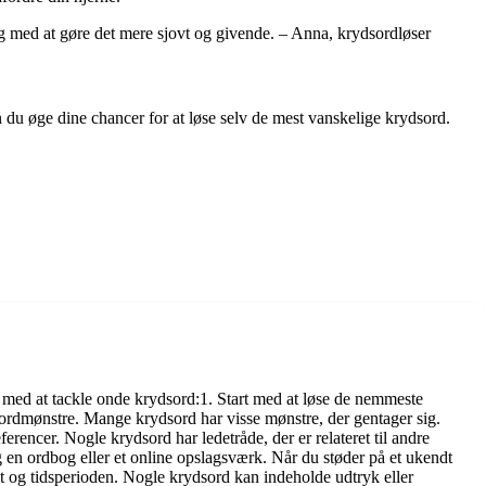
lig med at gøre det mere sjovt og givende. – Anna, krydsordløser
 du øge dine chancer for at løse selv de mest vanskelige krydsord.
ig med at tackle onde krydsord:1. Start med at løse de nemmeste
 ordmønstre. Mange krydsord har visse mønstre, der gentager sig.
erencer. Nogle krydsord har ledetråde, der er relateret til andre
g en ordbog eller et online opslagsværk. Når du støder på et ukendt
t og tidsperioden. Nogle krydsord kan indeholde udtryk eller