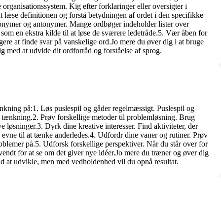
organisationssystem. Kig efter forklaringer eller oversigter i
 at læse definitionen og forstå betydningen af ordet i den specifikke
ynonymer og antonymer. Mange ordbøger indeholder lister over
som en ekstra kilde til at løse de sværere ledetråde.5. Vær åben for
re at finde svar på vanskelige ord.Jo mere du øver dig i at bruge
ig med at udvide dit ordforråd og forståelse af sprog.
nkning på:1. Løs puslespil og gåder regelmæssigt. Puslespil og
e tænkning.2. Prøv forskellige metoder til problemløsning. Brug
e løsninger.3. Dyrk dine kreative interesser. Find aktiviteter, der
n evne til at tænke anderledes.4. Udfordr dine vaner og rutiner. Prøv
blemer på.5. Udforsk forskellige perspektiver. Når du står over for
mvendt for at se om det giver nye idéer.Jo mere du træner og øver dig
 tid at udvikle, men med vedholdenhed vil du opnå resultat.