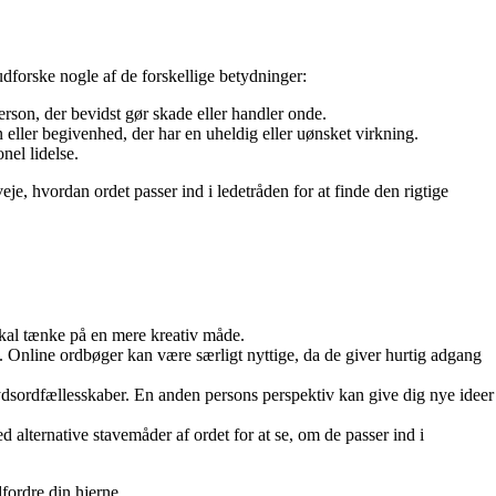
udforske nogle af de forskellige betydninger:
rson, der bevidst gør skade eller handler onde.
n eller begivenhed, der har en uheldig eller uønsket virkning.
nel lidelse.
eje, hvordan ordet passer ind i ledetråden for at finde den rigtige
skal tænke på en mere kreativ måde.
. Online ordbøger kan være særligt nyttige, da de giver hurtig adgang
rydsordfællesskaber. En anden persons perspektiv kan give dig nye ideer
 alternative stavemåder af ordet for at se, om de passer ind i
fordre din hjerne.