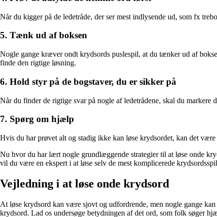
Når du kigger på de ledetråde, der ser mest indlysende ud, som fx trebog
5. Tænk ud af boksen
Nogle gange kræver ondt krydsords puslespil, at du tænker ud af boksen
finde den rigtige løsning.
6. Hold styr på de bogstaver, du er sikker på
Når du finder de rigtige svar på nogle af ledetrådene, skal du markere 
7. Spørg om hjælp
Hvis du har prøvet alt og stadig ikke kan løse krydsordet, kan det være
Nu hvor du har lært nogle grundlæggende strategier til at løse onde kryd
vil du være en ekspert i at løse selv de mest komplicerede krydsordsspil
Vejledning i at løse onde krydsord
At løse krydsord kan være sjovt og udfordrende, men nogle gange kan m
krydsord. Lad os undersøge betydningen af det ord, som folk søger hjælp