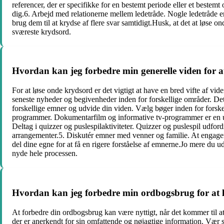
referencer, der er specifikke for en bestemt periode eller et bestem
dig.6. Arbejd med relationerne mellem ledetråde. Nogle ledetråde e
brug dem til at krydse af flere svar samtidigt.Husk, at det at løse
sværeste krydsord.
Hvordan kan jeg forbedre min generelle viden for a
For at løse onde krydsord er det vigtigt at have en bred vifte af vi
seneste nyheder og begivenheder inden for forskellige områder. Det
forskellige emner og udvide din viden. Vælg bøger inden for forskell
programmer. Dokumentarfilm og informative tv-programmer er en und
Deltag i quizzer og puslespilaktiviteter. Quizzer og puslespil udford
arrangementer.5. Diskutér emner med venner og familie. At engagere
del dine egne for at få en rigere forståelse af emnerne.Jo mere du u
nyde hele processen.
Hvordan kan jeg forbedre min ordbogsbrug for at 
At forbedre din ordbogsbrug kan være nyttigt, når det kommer til at
der er anerkendt for sin omfattende og nøjagtige information. Vær