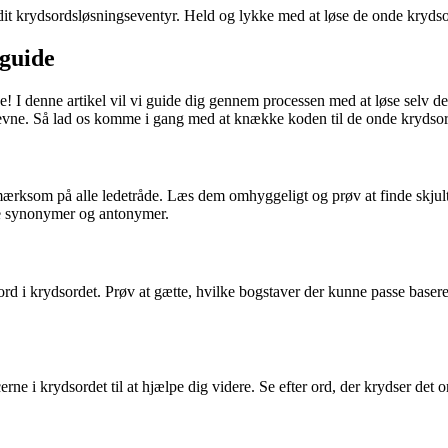
 i dit krydsordsløsningseventyr. Held og lykke med at løse de onde kryds
guide
ke! I denne artikel vil vi guide dig gennem processen med at løse selv d
ingsevne. Så lad os komme i gang med at knække koden til de onde krydso
pmærksom på alle ledetråde. Læs dem omhyggeligt og prøv at finde skjult
nde synonymer og antonymer.
ord i krydsordet. Prøv at gætte, hvilke bogstaver der kunne passe baseret
ne i krydsordet til at hjælpe dig videre. Se efter ord, der krydser det or