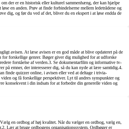
e, om der er en historisk eller kulturel sammenhæng, der kan hjælpe
t løse en anden. Prøv at finde forbindelserne mellem ledetrådene og
e dig, og før du ved af det, bliver du en ekspert i at løse endda de
agligt avisen. At læse avisen er en god måde at blive opdateret på de
for forskellige genrer. Bøger giver dig mulighed for at udforske
 bredere forståelse af verden.3. Se dokumentarfilm og informative tv-
på emner, der interesserer dig, så du kan nyde at lære samtidig.4.
finde quizzer online, i avisen eller ved at deltage i trivia-
iden og få forskellige perspektiver. Lyt til andres synspunkter og
ære konsekvent i din indsats for at forbedre din generelle viden og
. Vælg en ordbog af høj kvalitet. Når du vælger en ordbog, vælg en,
r.2. Lær at bruge ordbogens organisationssystem. Ordbøger er