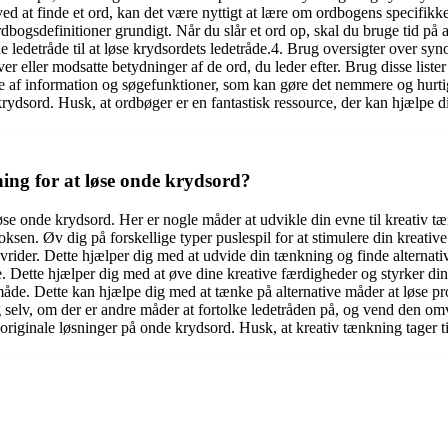
ed at finde et ord, kan det være nyttigt at lære om ordbogens specifikke 
ordbogsdefinitioner grundigt. Når du slår et ord op, skal du bruge tid på
 ledetråde til at løse krydsordets ledetråde.4. Brug oversigter over s
 eller modsatte betydninger af de ord, du leder efter. Brug disse lister 
e af information og søgefunktioner, som kan gøre det nemmere og hurtige
 krydsord. Husk, at ordbøger er en fantastisk ressource, der kan hjælpe d
ing for at løse onde krydsord?
se onde krydsord. Her er nogle måder at udvikle din evne til kreativ tæ
sen. Øv dig på forskellige typer puslespil for at stimulere din kreativ
nevrider. Dette hjælper dig med at udvide din tænkning og finde alternativ
se. Dette hjælper dig med at øve dine kreative færdigheder og styrker di
åde. Dette kan hjælpe dig med at tænke på alternative måder at løse pro
dig selv, om der er andre måder at fortolke ledetråden på, og vend den o
og originale løsninger på onde krydsord. Husk, at kreativ tænkning tager