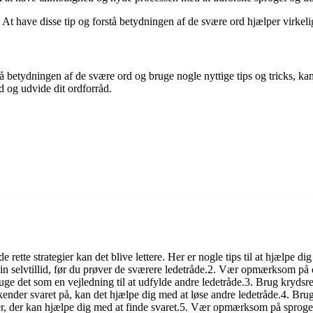
. At have disse tip og forstå betydningen af de svære ord hjælper virke
betydningen af de svære ord og bruge nogle nyttige tips og tricks, kan
 og udvide dit ordforråd.
tte strategier kan det blive lettere. Her er nogle tips til at hjælpe d
in selvtillid, før du prøver de sværere ledetråde.2. Vær opmærksom på
uge det som en vejledning til at udfylde andre ledetråde.3. Brug krydsref
 kender svaret på, kan det hjælpe dig med at løse andre ledetråde.4. Bru
mer, der kan hjælpe dig med at finde svaret.5. Vær opmærksom på sproge