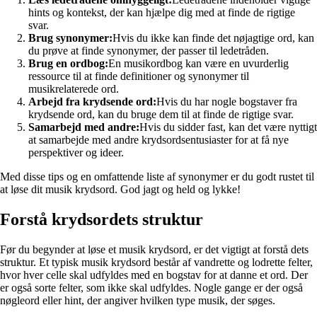
hints og kontekst, der kan hjælpe dig med at finde de rigtige
svar.
Brug synonymer:
Hvis du ikke kan finde det nøjagtige ord, kan
du prøve at finde synonymer, der passer til ledetråden.
Brug en ordbog:
En musikordbog kan være en uvurderlig
ressource til at finde definitioner og synonymer til
musikrelaterede ord.
Arbejd fra krydsende ord:
Hvis du har nogle bogstaver fra
krydsende ord, kan du bruge dem til at finde de rigtige svar.
Samarbejd med andre:
Hvis du sidder fast, kan det være nyttigt
at samarbejde med andre krydsordsentusiaster for at få nye
perspektiver og ideer.
Med disse tips og en omfattende liste af synonymer er du godt rustet til
at løse dit musik krydsord. God jagt og held og lykke!
Forstå krydsordets struktur
Før du begynder at løse et musik krydsord, er det vigtigt at forstå dets
struktur. Et typisk musik krydsord består af vandrette og lodrette felter,
hvor hver celle skal udfyldes med en bogstav for at danne et ord. Der
er også sorte felter, som ikke skal udfyldes. Nogle gange er der også
nøgleord eller hint, der angiver hvilken type musik, der søges.