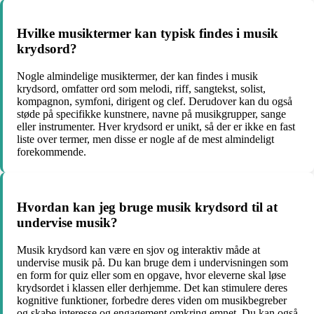
Hvilke musiktermer kan typisk findes i musik
krydsord?
Nogle almindelige musiktermer, der kan findes i musik
krydsord, omfatter ord som melodi, riff, sangtekst, solist,
kompagnon, symfoni, dirigent og clef. Derudover kan du også
støde på specifikke kunstnere, navne på musikgrupper, sange
eller instrumenter. Hver krydsord er unikt, så der er ikke en fast
liste over termer, men disse er nogle af de mest almindeligt
forekommende.
Hvordan kan jeg bruge musik krydsord til at
undervise musik?
Musik krydsord kan være en sjov og interaktiv måde at
undervise musik på. Du kan bruge dem i undervisningen som
en form for quiz eller som en opgave, hvor eleverne skal løse
krydsordet i klassen eller derhjemme. Det kan stimulere deres
kognitive funktioner, forbedre deres viden om musikbegreber
og skabe interesse og engagement omkring emnet. Du kan også