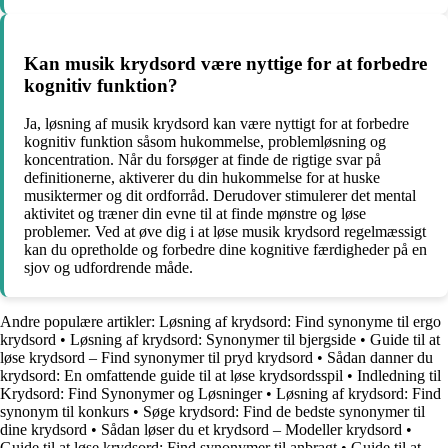
Kan musik krydsord være nyttige for at forbedre
kognitiv funktion?
Ja, løsning af musik krydsord kan være nyttigt for at forbedre
kognitiv funktion såsom hukommelse, problemløsning og
koncentration. Når du forsøger at finde de rigtige svar på
definitionerne, aktiverer du din hukommelse for at huske
musiktermer og dit ordforråd. Derudover stimulerer det mental
aktivitet og træner din evne til at finde mønstre og løse
problemer. Ved at øve dig i at løse musik krydsord regelmæssigt
kan du opretholde og forbedre dine kognitive færdigheder på en
sjov og udfordrende måde.
Andre populære artikler:
Løsning af krydsord: Find synonyme til ergo
krydsord
•
Løsning af krydsord: Synonymer til bjergside
•
Guide til at
løse krydsord – Find synonymer til pryd krydsord
•
Sådan danner du
krydsord: En omfattende guide til at løse krydsordsspil
•
Indledning til
Krydsord: Find Synonymer og Løsninger
•
Løsning af krydsord: Find
synonym til konkurs
•
Søge krydsord: Find de bedste synonymer til
dine krydsord
•
Sådan løser du et krydsord – Modeller krydsord
•
Guide til at løse krydsord: Find synonymer til anbragt
•
Guide til at