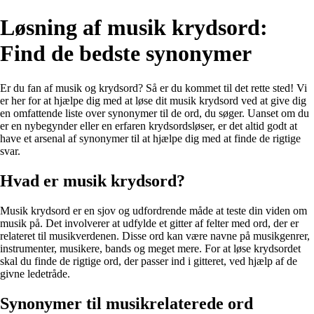
Løsning af musik krydsord:
Find de bedste synonymer
Er du fan af musik og krydsord? Så er du kommet til det rette sted! Vi
er her for at hjælpe dig med at løse dit musik krydsord ved at give dig
en omfattende liste over synonymer til de ord, du søger. Uanset om du
er en nybegynder eller en erfaren krydsordsløser, er det altid godt at
have et arsenal af synonymer til at hjælpe dig med at finde de rigtige
svar.
Hvad er musik krydsord?
Musik krydsord er en sjov og udfordrende måde at teste din viden om
musik på. Det involverer at udfylde et gitter af felter med ord, der er
relateret til musikverdenen. Disse ord kan være navne på musikgenrer,
instrumenter, musikere, bands og meget mere. For at løse krydsordet
skal du finde de rigtige ord, der passer ind i gitteret, ved hjælp af de
givne ledetråde.
Synonymer til musikrelaterede ord