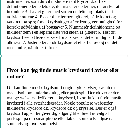
instrumenter, som du vil inkludere i dit krydsord.2. Lav
definitioner eller ledetråde, der matcher de termer, du ønsker at
inkludere.3. Lav et gitter med sorterede felter og plads til at
udfylde ordene.4. Placer dine termer i gitteret, både lodret og
vandret, og sørg for at krydsninger af ordene giver mulighed for
korrekt udfyldning af bogstaver.5. Nummerér definitionerne og
inkluder dem i en separat liste ved siden af gitteret.6. Test dit
krydsord ved at løse det selv for at sikre, at det er muligt at finde
alle svar.7. Juster eller ændr krydsordet efter behov og del det
med andre, når du er tilfreds.
Hvor kan jeg finde musik krydsord i aviser eller
online?
Du kan finde musik krydsord i nogle trykte aviser, især dem
med afsnit om underholdning eller puslespil. Derudover er der
mange websites dedikeret til krydsord, hvor du kan finde musik
krydsord i alle sværhedsgrader. Nogle populære websteder
inkluderer krydsord.dk, krydsord.dk og kryss.se. Der er også
krydsord apps, der giver dig adgang til et bredt udvalg af
puslespil på din smartphone eller tablet, som du kan løse når
som helst og hvor som helst.