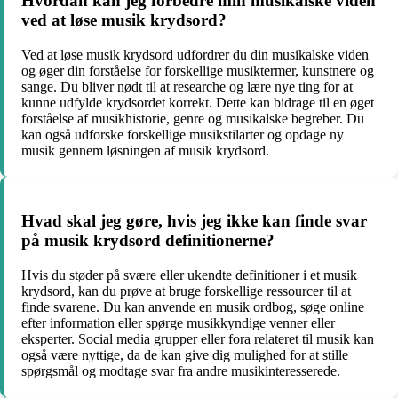
Hvordan kan jeg forbedre min musikalske viden
ved at løse musik krydsord?
Ved at løse musik krydsord udfordrer du din musikalske viden
og øger din forståelse for forskellige musiktermer, kunstnere og
sange. Du bliver nødt til at researche og lære nye ting for at
kunne udfylde krydsordet korrekt. Dette kan bidrage til en øget
forståelse af musikhistorie, genre og musikalske begreber. Du
kan også udforske forskellige musikstilarter og opdage ny
musik gennem løsningen af musik krydsord.
Hvad skal jeg gøre, hvis jeg ikke kan finde svar
på musik krydsord definitionerne?
Hvis du støder på svære eller ukendte definitioner i et musik
krydsord, kan du prøve at bruge forskellige ressourcer til at
finde svarene. Du kan anvende en musik ordbog, søge online
efter information eller spørge musikkyndige venner eller
eksperter. Social media grupper eller fora relateret til musik kan
også være nyttige, da de kan give dig mulighed for at stille
spørgsmål og modtage svar fra andre musikinteresserede.