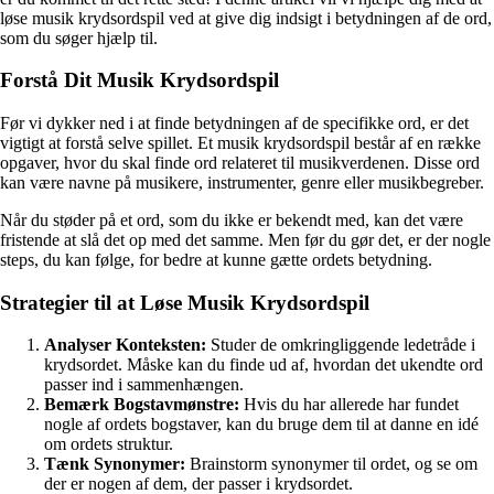
løse musik krydsordspil ved at give dig indsigt i betydningen af de ord,
som du søger hjælp til.
Forstå Dit Musik Krydsordspil
Før vi dykker ned i at finde betydningen af de specifikke ord, er det
vigtigt at forstå selve spillet. Et musik krydsordspil består af en række
opgaver, hvor du skal finde ord relateret til musikverdenen. Disse ord
kan være navne på musikere, instrumenter, genre eller musikbegreber.
Når du støder på et ord, som du ikke er bekendt med, kan det være
fristende at slå det op med det samme. Men før du gør det, er der nogle
steps, du kan følge, for bedre at kunne gætte ordets betydning.
Strategier til at Løse Musik Krydsordspil
Analyser Konteksten:
Studer de omkringliggende ledetråde i
krydsordet. Måske kan du finde ud af, hvordan det ukendte ord
passer ind i sammenhængen.
Bemærk Bogstavmønstre:
Hvis du har allerede har fundet
nogle af ordets bogstaver, kan du bruge dem til at danne en idé
om ordets struktur.
Tænk Synonymer:
Brainstorm synonymer til ordet, og se om
der er nogen af dem, der passer i krydsordet.