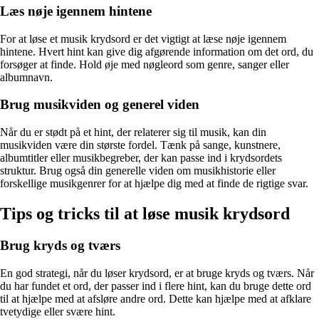
Læs nøje igennem hintene
For at løse et musik krydsord er det vigtigt at læse nøje igennem
hintene. Hvert hint kan give dig afgørende information om det ord, du
forsøger at finde. Hold øje med nøgleord som genre, sanger eller
albumnavn.
Brug musikviden og generel viden
Når du er stødt på et hint, der relaterer sig til musik, kan din
musikviden være din største fordel. Tænk på sange, kunstnere,
albumtitler eller musikbegreber, der kan passe ind i krydsordets
struktur. Brug også din generelle viden om musikhistorie eller
forskellige musikgenrer for at hjælpe dig med at finde de rigtige svar.
Tips og tricks til at løse musik krydsord
Brug kryds og tværs
En god strategi, når du løser krydsord, er at bruge kryds og tværs. Når
du har fundet et ord, der passer ind i flere hint, kan du bruge dette ord
til at hjælpe med at afsløre andre ord. Dette kan hjælpe med at afklare
tvetydige eller svære hint.