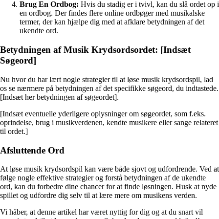
Brug En Ordbog:
Hvis du stadig er i tvivl, kan du slå ordet op i
en ordbog. Der findes flere online ordbøger med musikalske
termer, der kan hjælpe dig med at afklare betydningen af det
ukendte ord.
Betydningen af Musik Krydsordsordet: [Indsæt
Søgeord]
Nu hvor du har lært nogle strategier til at løse musik krydsordspil, lad
os se nærmere på betydningen af det specifikke søgeord, du indtastede.
[Indsæt her betydningen af søgeordet].
[Indsæt eventuelle yderligere oplysninger om søgeordet, som f.eks.
oprindelse, brug i musikverdenen, kendte musikere eller sange relateret
til ordet.]
Afsluttende Ord
At løse musik krydsordspil kan være både sjovt og udfordrende. Ved at
følge nogle effektive strategier og forstå betydningen af de ukendte
ord, kan du forbedre dine chancer for at finde løsningen. Husk at nyde
spillet og udfordre dig selv til at lære mere om musikens verden.
Vi håber, at denne artikel har været nyttig for dig og at du snart vil