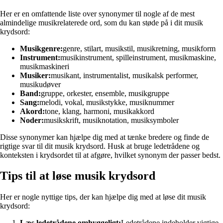
Her er en omfattende liste over synonymer til nogle af de mest
almindelige musikrelaterede ord, som du kan støde på i dit musik
krydsord:
Musikgenre:
genre, stilart, musikstil, musikretning, musikform
Instrument:
musikinstrument, spilleinstrument, musikmaskine,
musikmaskineri
Musiker:
musikant, instrumentalist, musikalsk performer,
musikudøver
Band:
gruppe, orkester, ensemble, musikgruppe
Sang:
melodi, vokal, musikstykke, musiknummer
Akord:
tone, klang, harmoni, musikakkord
Noder:
musikskrift, musiknotation, musiksymboler
Disse synonymer kan hjælpe dig med at tænke bredere og finde de
rigtige svar til dit musik krydsord. Husk at bruge ledetrådene og
konteksten i krydsordet til at afgøre, hvilket synonym der passer bedst.
Tips til at løse musik krydsord
Her er nogle nyttige tips, der kan hjælpe dig med at løse dit musik
krydsord:
Læs ledetrådene omhyggeligt:
Ledetrådene indeholder vigtige