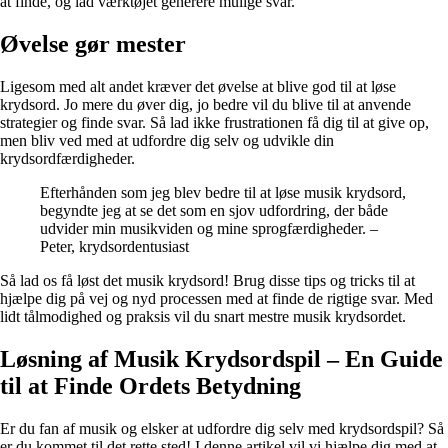
at finde, og lad værktøjet generere mulige svar.
Øvelse gør mester
Ligesom med alt andet kræver det øvelse at blive god til at løse
krydsord. Jo mere du øver dig, jo bedre vil du blive til at anvende
strategier og finde svar. Så lad ikke frustrationen få dig til at give op,
men bliv ved med at udfordre dig selv og udvikle din
krydsordfærdigheder.
Efterhånden som jeg blev bedre til at løse musik krydsord,
begyndte jeg at se det som en sjov udfordring, der både
udvider min musikviden og mine sprogfærdigheder. –
Peter, krydsordentusiast
Så lad os få løst det musik krydsord! Brug disse tips og tricks til at
hjælpe dig på vej og nyd processen med at finde de rigtige svar. Med
lidt tålmodighed og praksis vil du snart mestre musik krydsordet.
Løsning af Musik Krydsordspil – En Guide
til at Finde Ordets Betydning
Er du fan af musik og elsker at udfordre dig selv med krydsordspil? Så
er du kommet til det rette sted! I denne artikel vil vi hjælpe dig med at