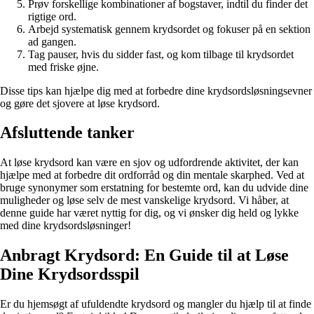
Prøv forskellige kombinationer af bogstaver, indtil du finder det
rigtige ord.
Arbejd systematisk gennem krydsordet og fokuser på en sektion
ad gangen.
Tag pauser, hvis du sidder fast, og kom tilbage til krydsordet
med friske øjne.
Disse tips kan hjælpe dig med at forbedre dine krydsordsløsningsevner
og gøre det sjovere at løse krydsord.
Afsluttende tanker
At løse krydsord kan være en sjov og udfordrende aktivitet, der kan
hjælpe med at forbedre dit ordforråd og din mentale skarphed. Ved at
bruge synonymer som erstatning for bestemte ord, kan du udvide dine
muligheder og løse selv de mest vanskelige krydsord. Vi håber, at
denne guide har været nyttig for dig, og vi ønsker dig held og lykke
med dine krydsordsløsninger!
Anbragt Krydsord: En Guide til at Løse
Dine Krydsordsspil
Er du hjemsøgt af ufuldendte krydsord og mangler du hjælp til at finde