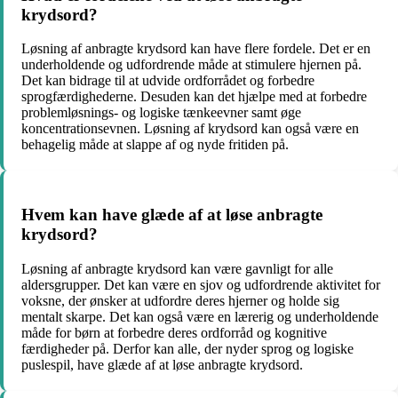
krydsord?
Løsning af anbragte krydsord kan have flere fordele. Det er en
underholdende og udfordrende måde at stimulere hjernen på.
Det kan bidrage til at udvide ordforrådet og forbedre
sprogfærdighederne. Desuden kan det hjælpe med at forbedre
problemløsnings- og logiske tænkeevner samt øge
koncentrationsevnen. Løsning af krydsord kan også være en
behagelig måde at slappe af og nyde fritiden på.
Hvem kan have glæde af at løse anbragte
krydsord?
Løsning af anbragte krydsord kan være gavnligt for alle
aldersgrupper. Det kan være en sjov og udfordrende aktivitet for
voksne, der ønsker at udfordre deres hjerner og holde sig
mentalt skarpe. Det kan også være en lærerig og underholdende
måde for børn at forbedre deres ordforråd og kognitive
færdigheder på. Derfor kan alle, der nyder sprog og logiske
puslespil, have glæde af at løse anbragte krydsord.