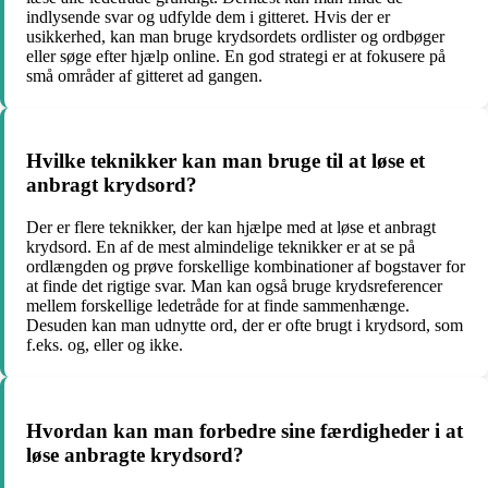
indlysende svar og udfylde dem i gitteret. Hvis der er
usikkerhed, kan man bruge krydsordets ordlister og ordbøger
eller søge efter hjælp online. En god strategi er at fokusere på
små områder af gitteret ad gangen.
Hvilke teknikker kan man bruge til at løse et
anbragt krydsord?
Der er flere teknikker, der kan hjælpe med at løse et anbragt
krydsord. En af de mest almindelige teknikker er at se på
ordlængden og prøve forskellige kombinationer af bogstaver for
at finde det rigtige svar. Man kan også bruge krydsreferencer
mellem forskellige ledetråde for at finde sammenhænge.
Desuden kan man udnytte ord, der er ofte brugt i krydsord, som
f.eks. og, eller og ikke.
Hvordan kan man forbedre sine færdigheder i at
løse anbragte krydsord?