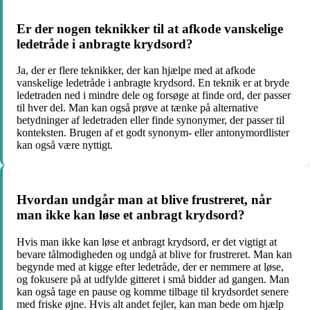
Er der nogen teknikker til at afkode vanskelige
ledetråde i anbragte krydsord?
Ja, der er flere teknikker, der kan hjælpe med at afkode
vanskelige ledetråde i anbragte krydsord. En teknik er at bryde
ledetraden ned i mindre dele og forsøge at finde ord, der passer
til hver del. Man kan også prøve at tænke på alternative
betydninger af ledetraden eller finde synonymer, der passer til
konteksten. Brugen af et godt synonym- eller antonymordlister
kan også være nyttigt.
Hvordan undgår man at blive frustreret, når
man ikke kan løse et anbragt krydsord?
Hvis man ikke kan løse et anbragt krydsord, er det vigtigt at
bevare tålmodigheden og undgå at blive for frustreret. Man kan
begynde med at kigge efter ledetråde, der er nemmere at løse,
og fokusere på at udfylde gitteret i små bidder ad gangen. Man
kan også tage en pause og komme tilbage til krydsordet senere
med friske øjne. Hvis alt andet fejler, kan man bede om hjælp