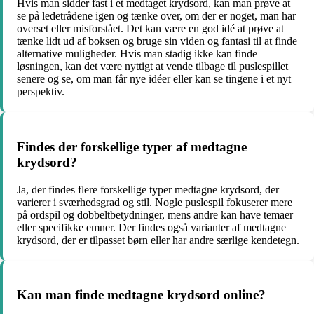
Hvis man sidder fast i et medtaget krydsord, kan man prøve at
se på ledetrådene igen og tænke over, om der er noget, man har
overset eller misforstået. Det kan være en god idé at prøve at
tænke lidt ud af boksen og bruge sin viden og fantasi til at finde
alternative muligheder. Hvis man stadig ikke kan finde
løsningen, kan det være nyttigt at vende tilbage til puslespillet
senere og se, om man får nye idéer eller kan se tingene i et nyt
perspektiv.
Findes der forskellige typer af medtagne
krydsord?
Ja, der findes flere forskellige typer medtagne krydsord, der
varierer i sværhedsgrad og stil. Nogle puslespil fokuserer mere
på ordspil og dobbeltbetydninger, mens andre kan have temaer
eller specifikke emner. Der findes også varianter af medtagne
krydsord, der er tilpasset børn eller har andre særlige kendetegn.
Kan man finde medtagne krydsord online?