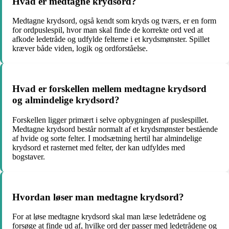
Hvad er medtagne krydsord?
Medtagne krydsord, også kendt som kryds og tværs, er en form
for ordpuslespil, hvor man skal finde de korrekte ord ved at
afkode ledetråde og udfylde felterne i et krydsmønster. Spillet
kræver både viden, logik og ordforståelse.
Hvad er forskellen mellem medtagne krydsord
og almindelige krydsord?
Forskellen ligger primært i selve opbygningen af puslespillet.
Medtagne krydsord består normalt af et krydsmønster bestående
af hvide og sorte felter. I modsætning hertil har almindelige
krydsord et rasternet med felter, der kan udfyldes med
bogstaver.
Hvordan løser man medtagne krydsord?
For at løse medtagne krydsord skal man læse ledetrådene og
forsøge at finde ud af, hvilke ord der passer med ledetrådene og