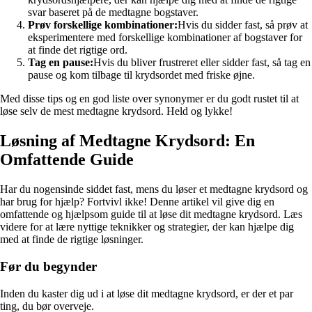
svar baseret på de medtagne bogstaver.
Prøv forskellige kombinationer:
Hvis du sidder fast, så prøv at
eksperimentere med forskellige kombinationer af bogstaver for
at finde det rigtige ord.
Tag en pause:
Hvis du bliver frustreret eller sidder fast, så tag en
pause og kom tilbage til krydsordet med friske øjne.
Med disse tips og en god liste over synonymer er du godt rustet til at
løse selv de mest medtagne krydsord. Held og lykke!
Løsning af Medtagne Krydsord: En
Omfattende Guide
Har du nogensinde siddet fast, mens du løser et medtagne krydsord og
har brug for hjælp? Fortvivl ikke! Denne artikel vil give dig en
omfattende og hjælpsom guide til at løse dit medtagne krydsord. Læs
videre for at lære nyttige teknikker og strategier, der kan hjælpe dig
med at finde de rigtige løsninger.
Før du begynder
Inden du kaster dig ud i at løse dit medtagne krydsord, er der et par
ting, du bør overveje.