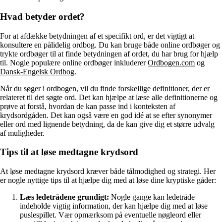
Hvad betyder ordet?
For at afdække betydningen af ​​et specifikt ord, er det vigtigt at
konsultere en pålidelig ordbog. Du kan bruge både online ordbøger og
trykte ordbøger til at finde betydningen af ​​ordet, du har brug for hjælp
til. Nogle populære online ordbøger inkluderer
Ordbogen.com
og
Dansk-Engelsk Ordbog
.
Når du søger i ordbogen, vil du finde forskellige definitioner, der er
relateret til det søgte ord. Det kan hjælpe at læse alle definitionerne og
prøve at forstå, hvordan de kan passe ind i konteksten af ​​
krydsordgåden. Det kan også være en god idé at se efter synonymer
eller ord med lignende betydning, da de kan give dig et større udvalg
af muligheder.
Tips til at løse medtagne krydsord
At løse medtagne krydsord kræver både tålmodighed og strategi. Her
er nogle nyttige tips til at hjælpe dig med at løse dine kryptiske gåder:
Læs ledetrådene grundigt:
Nogle gange kan ledetråde
indeholde vigtig information, der kan hjælpe dig med at løse
puslespillet. Vær opmærksom på eventuelle nøgleord eller