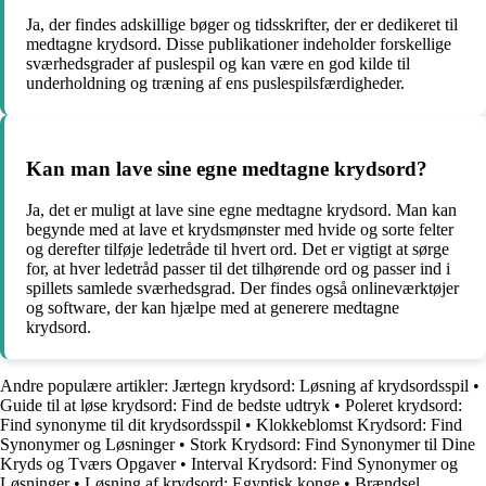
Ja, der findes adskillige bøger og tidsskrifter, der er dedikeret til
medtagne krydsord. Disse publikationer indeholder forskellige
sværhedsgrader af puslespil og kan være en god kilde til
underholdning og træning af ens puslespilsfærdigheder.
Kan man lave sine egne medtagne krydsord?
Ja, det er muligt at lave sine egne medtagne krydsord. Man kan
begynde med at lave et krydsmønster med hvide og sorte felter
og derefter tilføje ledetråde til hvert ord. Det er vigtigt at sørge
for, at hver ledetråd passer til det tilhørende ord og passer ind i
spillets samlede sværhedsgrad. Der findes også onlineværktøjer
og software, der kan hjælpe med at generere medtagne
krydsord.
Andre populære artikler:
Jærtegn krydsord: Løsning af krydsordsspil
•
Guide til at løse krydsord: Find de bedste udtryk
•
Poleret krydsord:
Find synonyme til dit krydsordsspil
•
Klokkeblomst Krydsord: Find
Synonymer og Løsninger
•
Stork Krydsord: Find Synonymer til Dine
Kryds og Tværs Opgaver
•
Interval Krydsord: Find Synonymer og
Løsninger
•
Løsning af krydsord: Egyptisk konge
•
Brændsel