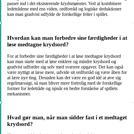
passer ind i det eksisterende krydsmønster. Ved at kombinere
ledetrådene med ens viden, ordforråd og logiske deduktioner
kan man gradvist udfylde de forskellige felter i spillet.
Hvordan kan man forbedre sine færdigheder i at
løse medtagne krydsord?
For at forbedre sine færdigheder i at løse medtagne krydsord
kan man starte med at løse enklere og mindre krydsord og
gradvist udfordre sig selv med sværere opgaver. Det kan også
være nyttigt at læse mere, udvide sit ordforråd og være åben for
at lære nye ting. Desuden kan det være en god idé at øve sig
regelmæssigt, så man bliver mere fortrolig med de forskellige
former for ledetråde og opnår en bedre forståelse af spillets
mekanismer.
Hvad gør man, når man sidder fast i et medtaget
krydsord?