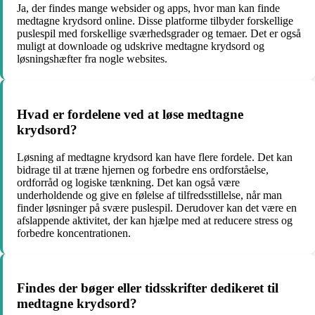
Ja, der findes mange websider og apps, hvor man kan finde
medtagne krydsord online. Disse platforme tilbyder forskellige
puslespil med forskellige sværhedsgrader og temaer. Det er også
muligt at downloade og udskrive medtagne krydsord og
løsningshæfter fra nogle websites.
Hvad er fordelene ved at løse medtagne
krydsord?
Løsning af medtagne krydsord kan have flere fordele. Det kan
bidrage til at træne hjernen og forbedre ens ordforståelse,
ordforråd og logiske tænkning. Det kan også være
underholdende og give en følelse af tilfredsstillelse, når man
finder løsninger på svære puslespil. Derudover kan det være en
afslappende aktivitet, der kan hjælpe med at reducere stress og
forbedre koncentrationen.
Findes der bøger eller tidsskrifter dedikeret til
medtagne krydsord?