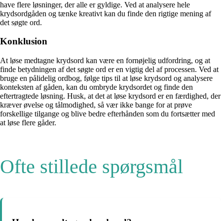
have flere løsninger, der alle er gyldige. Ved at analysere hele
krydsordgåden og tænke kreativt kan du finde den rigtige mening af
det søgte ord.
Konklusion
At løse medtagne krydsord kan være en fornøjelig udfordring, og at
finde betydningen af ​​det søgte ord er en vigtig del af processen. Ved at
bruge en pålidelig ordbog, følge tips til at løse krydsord og analysere
konteksten af ​​gåden, kan du ombryde krydsordet og finde den
eftertragtede løsning. Husk, at det at løse krydsord er en færdighed, der
kræver øvelse og tålmodighed, så vær ikke bange for at prøve
forskellige tilgange og blive bedre efterhånden som du fortsætter med
at løse flere gåder.
Ofte stillede spørgsmål