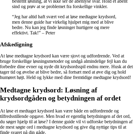
bestemt løsning, at vi ikke ser de åbenlyse svar. Hold et åbent
sind og prøv at se problemet fra forskellige vinkler.
“Jeg har altid haft svært ved at løse medtagne krydsord,
men denne guide har virkelig hjulpet mig med at blive
bedre. Nu kan jeg finde løsninger hurtigere og mere
effektivt. Tak!” – Peter
Afskedigning
At løse medtagne krydsord kan være sjovt og udfordrende. Ved at
bruge forskellige løsningsmetoder og undgå almindelige fejl kan du
forbedre dine evner og nyde dit krydsordsspil endnu mere. Husk at det
tager tid og øvelse at blive bedre, så fortsæt med at øve dig og hold
humøret højt. Held og lykke med dine fremtidige medtagne krydsord!
Medtagne krydsord: Løsning af
krydsordgåden og betydningen af ​​ordet
At løse et medtaget krydsord kan være både en udfordrende og
tilfredsstillende opgave. Men hvad er egentlig betydningen af ​​det ord,
du søger hjælp til at løse? I denne guide vil vi udforske betydningen af ​​
de mest søgte ord i medtagne krydsord og give dig nyttige tips til at
finde svaret på din gåde.