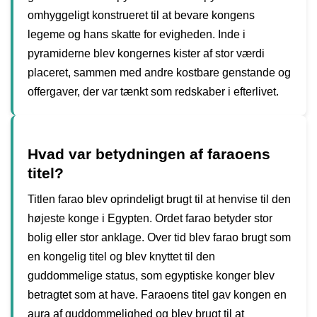
omhyggeligt konstrueret til at bevare kongens
legeme og hans skatte for evigheden. Inde i
pyramiderne blev kongernes kister af stor værdi
placeret, sammen med andre kostbare genstande og
offergaver, der var tænkt som redskaber i efterlivet.
Hvad var betydningen af faraoens
titel?
Titlen farao blev oprindeligt brugt til at henvise til den
højeste konge i Egypten. Ordet farao betyder stor
bolig eller stor anklage. Over tid blev farao brugt som
en kongelig titel og blev knyttet til den
guddommelige status, som egyptiske konger blev
betragtet som at have. Faraoens titel gav kongen en
aura af guddommelighed og blev brugt til at