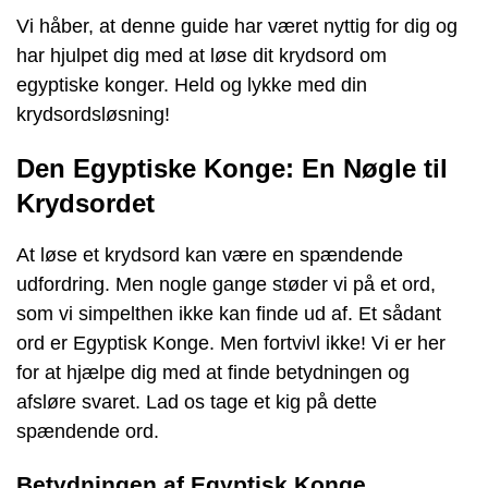
Vi håber, at denne guide har været nyttig for dig og
har hjulpet dig med at løse dit krydsord om
egyptiske konger. Held og lykke med din
krydsordsløsning!
Den Egyptiske Konge: En Nøgle til
Krydsordet
At løse et krydsord kan være en spændende
udfordring. Men nogle gange støder vi på et ord,
som vi simpelthen ikke kan finde ud af. Et sådant
ord er Egyptisk Konge. Men fortvivl ikke! Vi er her
for at hjælpe dig med at finde betydningen og
afsløre svaret. Lad os tage et kig på dette
spændende ord.
Betydningen af Egyptisk Konge