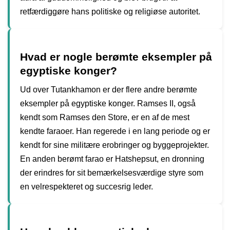
retfærdiggøre hans politiske og religiøse autoritet.
Hvad er nogle berømte eksempler på
egyptiske konger?
Ud over Tutankhamon er der flere andre berømte
eksempler på egyptiske konger. Ramses II, også
kendt som Ramses den Store, er en af de mest
kendte faraoer. Han regerede i en lang periode og er
kendt for sine militære erobringer og byggeprojekter.
En anden berømt farao er Hatshepsut, en dronning
der erindres for sit bemærkelsesværdige styre som
en velrespekteret og succesrig leder.