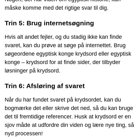
måske komme med det rigtige svar til dig.
Trin 5: Brug internetsøgning
Hvis alt andet fejler, og du stadig ikke kan finde
svaret, kan du prøve at søge på internettet. Brug
søgeordene egyptisk konge krydsord eller egyptisk
konge – krydsord for at finde sider, der tilbyder
løsninger på krydsord.
Trin 6: Afsløring af svaret
Når du har fundet svaret på krydsordet, kan du
bogmærke det eller skrive det ned, så du kan bruge
det til fremtidige referencer. Husk at krydsord er en
sjov måde at udfordre din viden og lære nye ting, så
nyd processen!