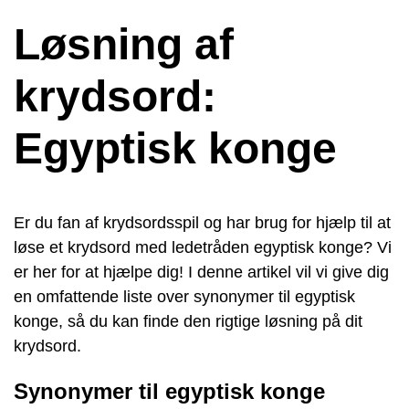
Løsning af
krydsord:
Egyptisk konge
Er du fan af krydsordsspil og har brug for hjælp til at
løse et krydsord med ledetråden egyptisk konge? Vi
er her for at hjælpe dig! I denne artikel vil vi give dig
en omfattende liste over synonymer til egyptisk
konge, så du kan finde den rigtige løsning på dit
krydsord.
Synonymer til egyptisk konge