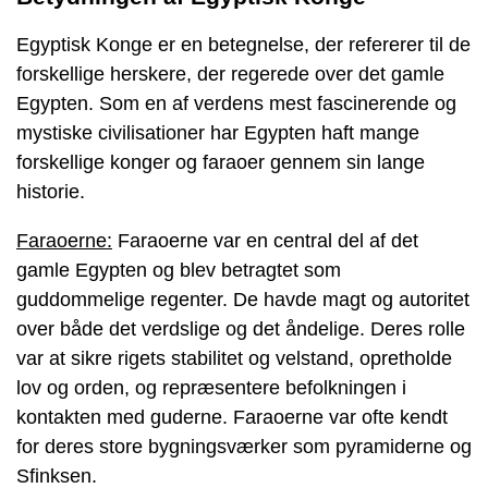
Egyptisk Konge er en betegnelse, der refererer til de
forskellige herskere, der regerede over det gamle
Egypten. Som en af verdens mest fascinerende og
mystiske civilisationer har Egypten haft mange
forskellige konger og faraoer gennem sin lange
historie.
Faraoerne:
Faraoerne var en central del af det
gamle Egypten og blev betragtet som
guddommelige regenter. De havde magt og autoritet
over både det verdslige og det åndelige. Deres rolle
var at sikre rigets stabilitet og velstand, opretholde
lov og orden, og repræsentere befolkningen i
kontakten med guderne. Faraoerne var ofte kendt
for deres store bygningsværker som pyramiderne og
Sfinksen.