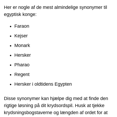
Her er nogle af de mest almindelige synonymer til
egyptisk konge:
Faraon
Kejser
Monark
Hersker
Pharao
Regent
Hersker i oldtidens Egypten
Disse synonymer kan hjælpe dig med at finde den
rigtige løsning på dit krydsordspil. Husk at tjekke
krydsningsbogstaverne og længden af ordet for at