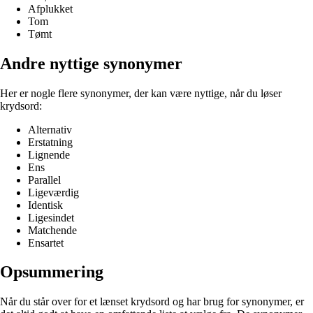
Afplukket
Tom
Tømt
Andre nyttige synonymer
Her er nogle flere synonymer, der kan være nyttige, når du løser
krydsord:
Alternativ
Erstatning
Lignende
Ens
Parallel
Ligeværdig
Identisk
Ligesindet
Matchende
Ensartet
Opsummering
Når du står over for et lænset krydsord og har brug for synonymer, er