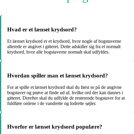
Hvad er et lænset krydsord?
Et lænset krydsord er et krydsord, hvor nogle af bogstaverne
allerede er angivet i gitteret. Dette adskiller sig fra et normalt
krydsord, hvor alle bogstaverne normalt skal udfyldes.
Hvordan spiller man et lænset krydsord?
For at spille et lænset krydsord skal du først se på de angivne
bogstaver og prøve at finde ud af, hvilke ord der kan dannes i
gitteret. Derefter skal du udfylde de resterende bogstaver for at
fuldføre ordene i de vandrette og lodrette søjler.
Hvorfor er lænset krydsord populære?