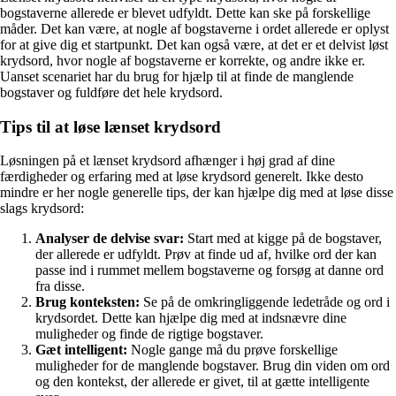
bogstaverne allerede er blevet udfyldt. Dette kan ske på forskellige
måder. Det kan være, at nogle af bogstaverne i ordet allerede er oplyst
for at give dig et startpunkt. Det kan også være, at det er et delvist løst
krydsord, hvor nogle af bogstaverne er korrekte, og andre ikke er.
Uanset scenariet har du brug for hjælp til at finde de manglende
bogstaver og fuldføre det hele krydsord.
Tips til at løse lænset krydsord
Løsningen på et lænset krydsord afhænger i høj grad af dine
færdigheder og erfaring med at løse krydsord generelt. Ikke desto
mindre er her nogle generelle tips, der kan hjælpe dig med at løse disse
slags krydsord:
Analyser de delvise svar:
Start med at kigge på de bogstaver,
der allerede er udfyldt. Prøv at finde ud af, hvilke ord der kan
passe ind i rummet mellem bogstaverne og forsøg at danne ord
fra disse.
Brug konteksten:
Se på de omkringliggende ledetråde og ord i
krydsordet. Dette kan hjælpe dig med at indsnævre dine
muligheder og finde de rigtige bogstaver.
Gæt intelligent:
Nogle gange må du prøve forskellige
muligheder for de manglende bogstaver. Brug din viden om ord
og den kontekst, der allerede er givet, til at gætte intelligente