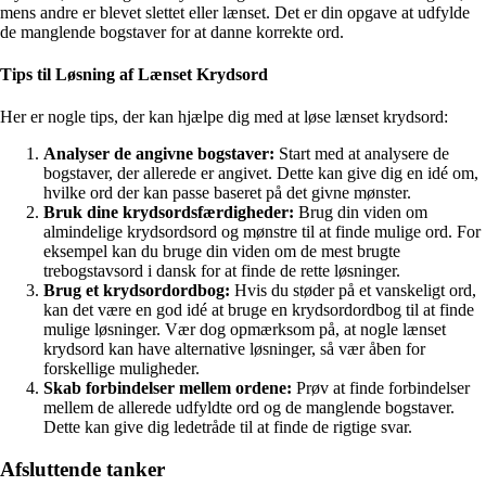
mens andre er blevet slettet eller lænset. Det er din opgave at udfylde
de manglende bogstaver for at danne korrekte ord.
Tips til Løsning af Lænset Krydsord
Her er nogle tips, der kan hjælpe dig med at løse lænset krydsord:
Analyser de angivne bogstaver:
Start med at analysere de
bogstaver, der allerede er angivet. Dette kan give dig en idé om,
hvilke ord der kan passe baseret på det givne mønster.
Bruk dine krydsordsfærdigheder:
Brug din viden om
almindelige krydsordsord og mønstre til at finde mulige ord. For
eksempel kan du bruge din viden om de mest brugte
trebogstavsord i dansk for at finde de rette løsninger.
Brug et krydsordordbog:
Hvis du støder på et vanskeligt ord,
kan det være en god idé at bruge en krydsordordbog til at finde
mulige løsninger. Vær dog opmærksom på, at nogle lænset
krydsord kan have alternative løsninger, så vær åben for
forskellige muligheder.
Skab forbindelser mellem ordene:
Prøv at finde forbindelser
mellem de allerede udfyldte ord og de manglende bogstaver.
Dette kan give dig ledetråde til at finde de rigtige svar.
Afsluttende tanker