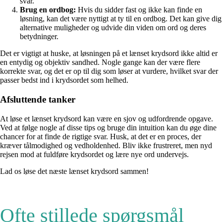
svar.
Brug en ordbog:
Hvis du sidder fast og ikke kan finde en
løsning, kan det være nyttigt at ty til en ordbog. Det kan give dig
alternative muligheder og udvide din viden om ord og deres
betydninger.
Det er vigtigt at huske, at løsningen på et lænset krydsord ikke altid er
en entydig og objektiv sandhed. Nogle gange kan der være flere
korrekte svar, og det er op til dig som løser at vurdere, hvilket svar der
passer bedst ind i krydsordet som helhed.
Afsluttende tanker
At løse et lænset krydsord kan være en sjov og udfordrende opgave.
Ved at følge nogle af disse tips og bruge din intuition kan du øge dine
chancer for at finde de rigtige svar. Husk, at det er en proces, der
kræver tålmodighed og vedholdenhed. Bliv ikke frustreret, men nyd
rejsen mod at fuldføre krydsordet og lære nye ord undervejs.
Lad os løse det næste lænset krydsord sammen!
Ofte stillede spørgsmål