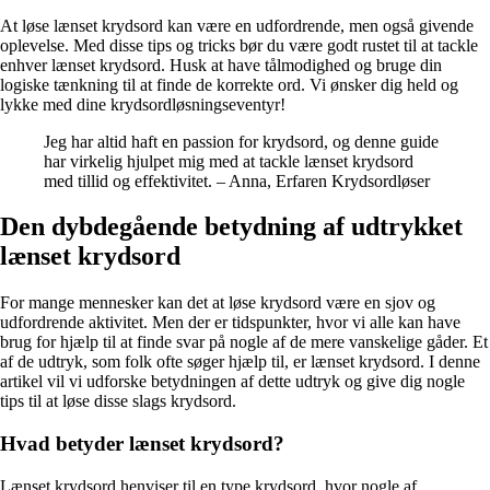
At løse lænset krydsord kan være en udfordrende, men også givende
oplevelse. Med disse tips og tricks bør du være godt rustet til at tackle
enhver lænset krydsord. Husk at have tålmodighed og bruge din
logiske tænkning til at finde de korrekte ord. Vi ønsker dig held og
lykke med dine krydsordløsningseventyr!
Jeg har altid haft en passion for krydsord, og denne guide
har virkelig hjulpet mig med at tackle lænset krydsord
med tillid og effektivitet. – Anna, Erfaren Krydsordløser
Den dybdegående betydning af udtrykket
lænset krydsord
For mange mennesker kan det at løse krydsord være en sjov og
udfordrende aktivitet. Men der er tidspunkter, hvor vi alle kan have
brug for hjælp til at finde svar på nogle af de mere vanskelige gåder. Et
af de udtryk, som folk ofte søger hjælp til, er lænset krydsord. I denne
artikel vil vi udforske betydningen af dette udtryk og give dig nogle
tips til at løse disse slags krydsord.
Hvad betyder lænset krydsord?
Lænset krydsord henviser til en type krydsord, hvor nogle af