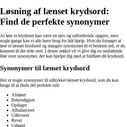
Løsning af lænset krydsord:
Find de perfekte synonymer
At løse et krydsord kan være en sjov og udfordrende opgave, men
nogle gange kan vi alle have brug for lidt hjælp. Hvis du forsøger at
løse et lænset krydsord og mangler synonymer til et bestemt ord, er du
kommet til det rette sted. I denne artikel vil vi give dig en omfattende
liste over synonymer, der kan hjælpe dig med at fuldføre dit krydsord.
Synonymer til lænset krydsord
Her er nogle synonymer til udtrykket lænset krydsord, som du kan
bruge til at finde det perfekte ord:
Afsløret
Bekendtgjort
Opdaget
Afbalanceret
Udleveret
Revet
Udtømt