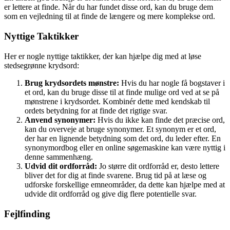
er lettere at finde. Når du har fundet disse ord, kan du bruge dem
som en vejledning til at finde de længere og mere komplekse ord.
Nyttige Taktikker
Her er nogle nyttige taktikker, der kan hjælpe dig med at løse
stedsegrønne krydsord:
Brug krydsordets mønstre:
Hvis du har nogle få bogstaver i
et ord, kan du bruge disse til at finde mulige ord ved at se på
mønstrene i krydsordet. Kombinér dette med kendskab til
ordets betydning for at finde det rigtige svar.
Anvend synonymer:
Hvis du ikke kan finde det præcise ord,
kan du overveje at bruge synonymer. Et synonym er et ord,
der har en lignende betydning som det ord, du leder efter. En
synonymordbog eller en online søgemaskine kan være nyttig i
denne sammenhæng.
Udvid dit ordforråd:
Jo større dit ordforråd er, desto lettere
bliver det for dig at finde svarene. Brug tid på at læse og
udforske forskellige emneområder, da dette kan hjælpe med at
udvide dit ordforråd og give dig flere potentielle svar.
Fejlfinding