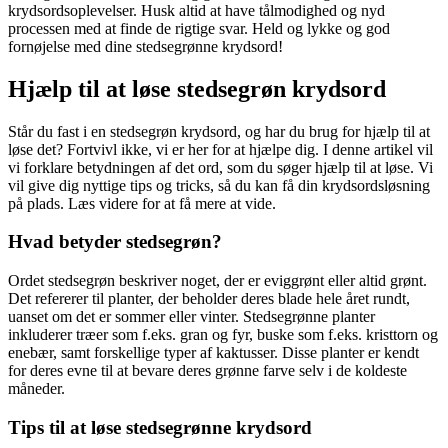
krydsordsoplevelser. Husk altid at have tålmodighed og nyd
processen med at finde de rigtige svar. Held og lykke og god
fornøjelse med dine stedsegrønne krydsord!
Hjælp til at løse stedsegrøn krydsord
Står du fast i en stedsegrøn krydsord, og har du brug for hjælp til at
løse det? Fortvivl ikke, vi er her for at hjælpe dig. I denne artikel vil
vi forklare betydningen af det ord, som du søger hjælp til at løse. Vi
vil give dig nyttige tips og tricks, så du kan få din krydsordsløsning
på plads. Læs videre for at få mere at vide.
Hvad betyder stedsegrøn?
Ordet stedsegrøn beskriver noget, der er eviggrønt eller altid grønt.
Det refererer til planter, der beholder deres blade hele året rundt,
uanset om det er sommer eller vinter. Stedsegrønne planter
inkluderer træer som f.eks. gran og fyr, buske som f.eks. kristtorn og
enebær, samt forskellige typer af kaktusser. Disse planter er kendt
for deres evne til at bevare deres grønne farve selv i de koldeste
måneder.
Tips til at løse stedsegrønne krydsord