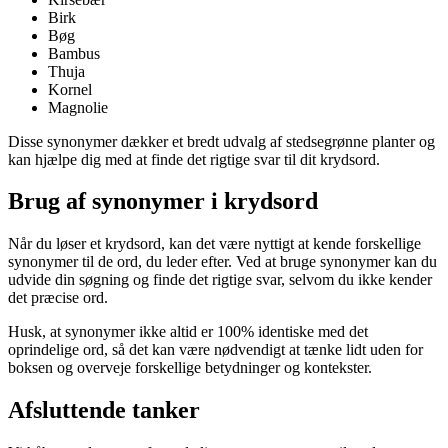
Birk
Bøg
Bambus
Thuja
Kornel
Magnolie
Disse synonymer dækker et bredt udvalg af stedsegrønne planter og
kan hjælpe dig med at finde det rigtige svar til dit krydsord.
Brug af synonymer i krydsord
Når du løser et krydsord, kan det være nyttigt at kende forskellige
synonymer til de ord, du leder efter. Ved at bruge synonymer kan du
udvide din søgning og finde det rigtige svar, selvom du ikke kender
det præcise ord.
Husk, at synonymer ikke altid er 100% identiske med det
oprindelige ord, så det kan være nødvendigt at tænke lidt uden for
boksen og overveje forskellige betydninger og kontekster.
Afsluttende tanker