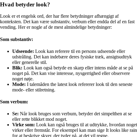
Hvad betyder look?
Look er et engelsk ord, der har flere betydninger afhængigt af
konteksten. Det kan være substantiv, verbum eller endda del af en fast
vending. Her er nogle af de mest almindelige betydninger:
Som substantiv:
Udseende:
Look kan referere til en persons udseende eller
udstråling. Det kan indebære deres fysiske træk, ansigtsudtryk
eller generelle stil.
Blik:
Look kan også betyde en skarp eller intens måde at se på
noget på. Det kan vise interesse, nysgerrighed eller observere
noget nøje.
Mode:
I talemåden the latest look refererer look til den seneste
mode- eller stilretning.
Som verbum:
Se:
Når look bruges som verbum, betyder det simpelthen at se
eller rette blikket mod noget.
Virke som:
Look kan også bruges til at udtrykke, hvordan noget
virker eller fremstår. For eksempel kan man sige It looks like rain
for at beskrive skyer, der tyder på, at det vil regne.