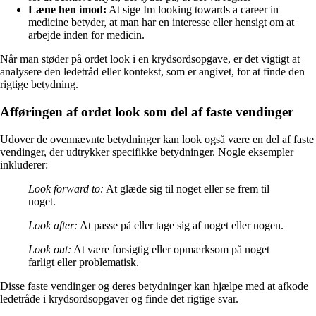
Læne hen imod:
At sige Im looking towards a career in
medicine betyder, at man har en interesse eller hensigt om at
arbejde inden for medicin.
Når man støder på ordet look i en krydsordsopgave, er det vigtigt at
analysere den ledetråd eller kontekst, som er angivet, for at finde den
rigtige betydning.
Afføringen af ordet look som del af faste vendinger
Udover de ovennævnte betydninger kan look også være en del af faste
vendinger, der udtrykker specifikke betydninger. Nogle eksempler
inkluderer:
Look forward to:
At glæde sig til noget eller se frem til
noget.
Look after:
At passe på eller tage sig af noget eller nogen.
Look out:
At være forsigtig eller opmærksom på noget
farligt eller problematisk.
Disse faste vendinger og deres betydninger kan hjælpe med at afkode
ledetråde i krydsordsopgaver og finde det rigtige svar.