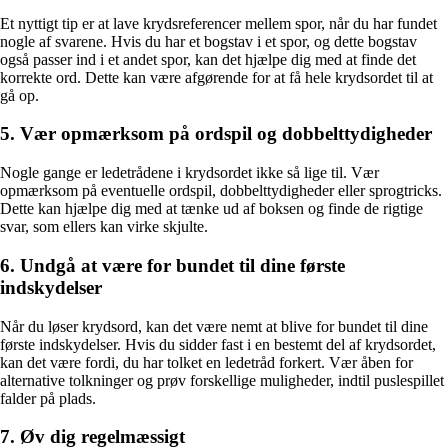
Et nyttigt tip er at lave krydsreferencer mellem spor, når du har fundet
nogle af svarene. Hvis du har et bogstav i et spor, og dette bogstav
også passer ind i et andet spor, kan det hjælpe dig med at finde det
korrekte ord. Dette kan være afgørende for at få hele krydsordet til at
gå op.
5. Vær opmærksom på ordspil og dobbelttydigheder
Nogle gange er ledetrådene i krydsordet ikke så lige til. Vær
opmærksom på eventuelle ordspil, dobbelttydigheder eller sprogtricks.
Dette kan hjælpe dig med at tænke ud af boksen og finde de rigtige
svar, som ellers kan virke skjulte.
6. Undgå at være for bundet til dine første
indskydelser
Når du løser krydsord, kan det være nemt at blive for bundet til dine
første indskydelser. Hvis du sidder fast i en bestemt del af krydsordet,
kan det være fordi, du har tolket en ledetråd forkert. Vær åben for
alternative tolkninger og prøv forskellige muligheder, indtil puslespillet
falder på plads.
7. Øv dig regelmæssigt