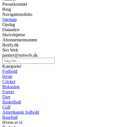
Pressekontakt
Ring
Navigationslinks
Sitemap
Opslag
Dataarkiv
Skrivehjørne
Abonnementsstrøm
Betify.dk
Net Web
partner@netweb.dk
Kategorier
Fodbold
Heste
Cricket
Boksning
Esport
Dart
Basketball
Golf
Amerikansk fodbold
Baseball
Hvem er vi