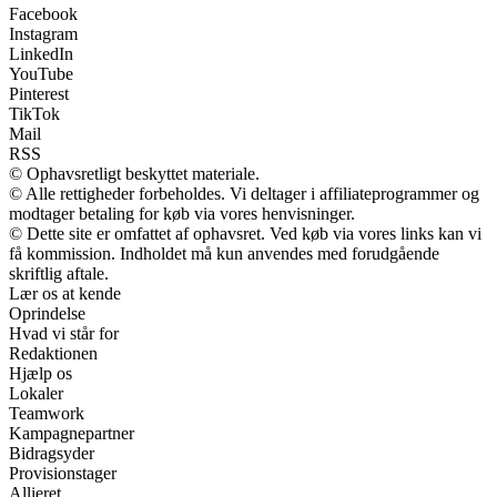
Facebook
Instagram
LinkedIn
YouTube
Pinterest
TikTok
Mail
RSS
© Ophavsretligt beskyttet materiale.
© Alle rettigheder forbeholdes. Vi deltager i affiliateprogrammer og
modtager betaling for køb via vores henvisninger.
© Dette site er omfattet af ophavsret. Ved køb via vores links kan vi
få kommission. Indholdet må kun anvendes med forudgående
skriftlig aftale.
Lær os at kende
Oprindelse
Hvad vi står for
Redaktionen
Hjælp os
Lokaler
Teamwork
Kampagnepartner
Bidragsyder
Provisionstager
Allieret