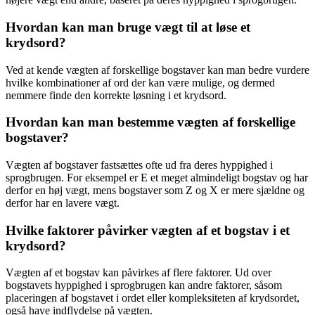
Hvordan kan man bruge vægt til at løse et
krydsord?
Ved at kende vægten af forskellige bogstaver kan man bedre vurdere
hvilke kombinationer af ord der kan være mulige, og dermed
nemmere finde den korrekte løsning i et krydsord.
Hvordan kan man bestemme vægten af forskellige
bogstaver?
Vægten af bogstaver fastsættes ofte ud fra deres hyppighed i
sprogbrugen. For eksempel er E et meget almindeligt bogstav og har
derfor en høj vægt, mens bogstaver som Z og X er mere sjældne og
derfor har en lavere vægt.
Hvilke faktorer påvirker vægten af et bogstav i et
krydsord?
Vægten af et bogstav kan påvirkes af flere faktorer. Ud over
bogstavets hyppighed i sprogbrugen kan andre faktorer, såsom
placeringen af bogstavet i ordet eller kompleksiteten af krydsordet,
også have indflydelse på vægten.