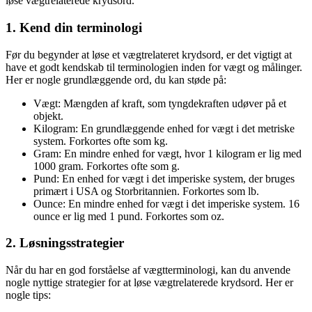
løse vægtrelaterede krydsord.
1. Kend din terminologi
Før du begynder at løse et vægtrelateret krydsord, er det vigtigt at
have et godt kendskab til terminologien inden for vægt og målinger.
Her er nogle grundlæggende ord, du kan støde på:
Vægt: Mængden af ​​kraft, som tyngdekraften udøver på et
objekt.
Kilogram: En grundlæggende enhed for vægt i det metriske
system. Forkortes ofte som kg.
Gram: En mindre enhed for vægt, hvor 1 kilogram er lig med
1000 gram. Forkortes ofte som g.
Pund: En enhed for vægt i det imperiske system, der bruges
primært i USA og Storbritannien. Forkortes som lb.
Ounce: En mindre enhed for vægt i det imperiske system. 16
ounce er lig med 1 pund. Forkortes som oz.
2. Løsningsstrategier
Når du har en god forståelse af vægtterminologi, kan du anvende
nogle nyttige strategier for at løse vægtrelaterede krydsord. Her er
nogle tips: