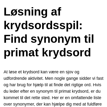
Løsning af
krydsordsspil:
Find synonym til
primat krydsord
At løse et krydsord kan være en sjov og
udfordrende aktivitet. Men nogle gange sidder vi fast
og har brug for hjælp til at finde det rigtige ord. Hvis
du leder efter en synonym til primat krydsord, er du
kommet til det rette sted. Her er en omfattende liste
over synonymer, der kan hjælpe dig med at fuldføre