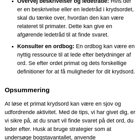
Overvej beskrivelser og ledetråde:
Hvis der
er en beskrivelse eller en ledetråd i krydsordet,
skal du tænke over, hvordan den kan være
relateret til primater. Dette kan give en
afgørende ledetråd til at finde svaret.
Konsulter en ordbog:
En ordbog kan være en
nyttig ressource til at lede efter betydninger af
ord. Se efter ordet primat og dets forskellige
definitioner for at få muligheder for dit krydsord.
Opsummering
At løse et primat krydsord kan være en sjov og
udfordrende aktivitet. Med de tips, vi har givet dig, er
vi sikre på, at du snart vil finde svaret på det ord, du
leder efter. Husk at bruge strategier som at
undersøge bogstavantallet, anvende