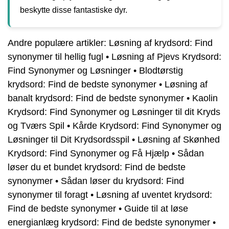
beskytte disse fantastiske dyr.
Andre populære artikler:
Løsning af krydsord: Find
synonymer til hellig fugl
•
Løsning af Pjevs Krydsord:
Find Synonymer og Løsninger
•
Blodtørstig
krydsord: Find de bedste synonymer
•
Løsning af
banalt krydsord: Find de bedste synonymer
•
Kaolin
Krydsord: Find Synonymer og Løsninger til dit Kryds
og Tværs Spil
•
Kårde Krydsord: Find Synonymer og
Løsninger til Dit Krydsordsspil
•
Løsning af Skønhed
Krydsord: Find Synonymer og Få Hjælp
•
Sådan
løser du et bundet krydsord: Find de bedste
synonymer
•
Sådan løser du krydsord: Find
synonymer til foragt
•
Løsning af uventet krydsord:
Find de bedste synonymer
•
Guide til at løse
energianlæg krydsord: Find de bedste synonymer
•