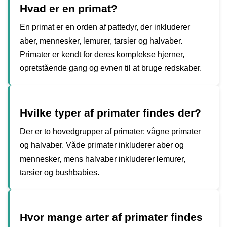
Hvad er en primat?
En primat er en orden af pattedyr, der inkluderer
aber, mennesker, lemurer, tarsier og halvaber.
Primater er kendt for deres komplekse hjerner,
opretstående gang og evnen til at bruge redskaber.
Hvilke typer af primater findes der?
Der er to hovedgrupper af primater: vågne primater
og halvaber. Våde primater inkluderer aber og
mennesker, mens halvaber inkluderer lemurer,
tarsier og bushbabies.
Hvor mange arter af primater findes