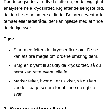
Før du begynder at udfylde felterne, er det vigtigt at
analysere hele krydsordet. Kig efter de længste ord,
da de ofte er nemmere at finde. Bemærk eventuelle
temaer eller ledetråde, der kan hjælpe med at finde
de rigtige svar.
Tips:
Start med felter, der krydser flere ord. Disse
kan afsløre meget om ordene omkring dem.
Brug en blyant til at udfylde krydsordet, så du
nemt kan rette eventuelle fejl.
Marker felter, hvor du er usikker, så du kan
vende tilbage senere for at finde de rigtige
svar.
2. Brug en ordbog eller et